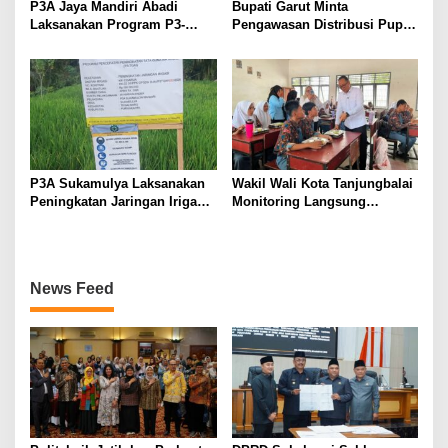
P3A Jaya Mandiri Abadi
Bupati Garut Minta
Laksanakan Program P3-
Pengawasan Distribusi Pupuk
TGAI, Perkuat Jaringan
Bersubsidi Diperketat,
Irigasi di Wanayasa
Pendaftaran RDKK
Dioptimalkan
P3A Sukamulya Laksanakan
Wakil Wali Kota Tanjungbalai
Peningkatan Jaringan Irigasi,
Monitoring Langsung
Dukung Produktivitas
Distribusi MBG di SMA
Pertanian di Tegalwaru
Negeri 2
News Feed