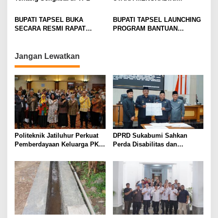
PENYALURAN DBH PRUVSU
OLEH GUBSU DI MEDAN
BUPATI TAPSEL BUKA
BUPATI TAPSEL LAUNCHING
SECARA RESMI RAPAT
PROGRAM BANTUAN
KOORDINASI KETAHANAN
PANGAN UNTUK 18.844
PANGAN DESA/KELURAHAN
KELUARGA PENERIMA
MANFAAT(KPM)
Jangan Lewatkan
Politeknik Jatiluhur Perkuat
DPRD Sukabumi Sahkan
Pemberdayaan Keluarga PKH
Perda Disabilitas dan
melalui Literasi Digital
Sepakati Perubahan KUA-
PPAS 2026