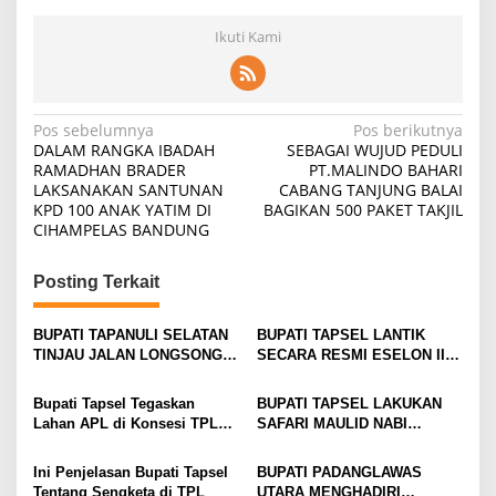
Ikuti Kami
Navigasi
Pos sebelumnya
Pos berikutnya
DALAM RANGKA IBADAH
SEBAGAI WUJUD PEDULI
pos
RAMADHAN BRADER
PT.MALINDO BAHARI
LAKSANAKAN SANTUNAN
CABANG TANJUNG BALAI
KPD 100 ANAK YATIM DI
BAGIKAN 500 PAKET TAKJIL
CIHAMPELAS BANDUNG
Posting Terkait
BUPATI TAPANULI SELATAN
BUPATI TAPSEL LANTIK
TINJAU JALAN LONGSONG
SECARA RESMI ESELON II
DI BATU JOMBA
PINPINAN PRATAMA
Bupati Tapsel Tegaskan
BUPATI TAPSEL LAKUKAN
Lahan APL di Konsesi TPL
SAFARI MAULID NABI
Clear and Clean
MUHAMMAD SAW 1447 H DI
PASAR PARGARUTAN
Ini Penjelasan Bupati Tapsel
BUPATI PADANGLAWAS
ANGKOLA TIMUR
Tentang Sengketa di TPL
UTARA MENGHADIRI