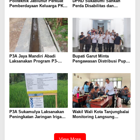
Politeknik Jatiluhur Perkuat
DPRD Sukabumi Sahkan
Pemberdayaan Keluarga PKH
Perda Disabilitas dan
melalui Literasi Digital
Sepakati Perubahan KUA-
PPAS 2026
P3A Jaya Mandiri Abadi
Bupati Garut Minta
Laksanakan Program P3-
Pengawasan Distribusi Pupuk
TGAI, Perkuat Jaringan
Bersubsidi Diperketat,
Irigasi di Wanayasa
Pendaftaran RDKK
Dioptimalkan
P3A Sukamulya Laksanakan
Wakil Wali Kota Tanjungbalai
Peningkatan Jaringan Irigasi,
Monitoring Langsung
Dukung Produktivitas
Distribusi MBG di SMA
Pertanian di Tegalwaru
Negeri 2
View More