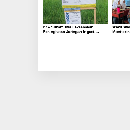
P3A Sukamulya Laksanakan
Wakil Wal
Peningkatan Jaringan Irigasi,
Monitorin
Dukung Produktivitas Pertanian di
MBG di S
Tegalwaru