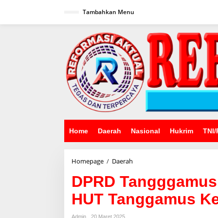
Lewati
ke
Tambahkan Menu
konten
Home
Daerah
Nasional
Hukrim
TNI/
DPRD
Homepage
/
Daerah
Tangggamus
DPRD Tangggamus G
Gelar
Paripurna
HUT Tanggamus Ke
Istimewa
HUT
Tanggamus
Admin
20 Maret 2025