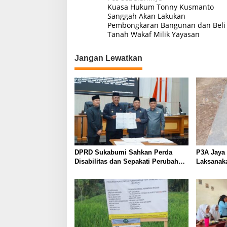
Navigasi
Kuasa Hukum Tonny Kusmanto
pos
Sanggah Akan Lakukan
Pembongkaran Bangunan dan Beli
Tanah Wakaf Milik Yayasan
Jangan Lewatkan
DPRD Sukabumi Sahkan Perda
P3A Jaya 
Disabilitas dan Sepakati Perubahan
Laksanak
KUA-PPAS 2026
Perkuat Ja
Wanayas