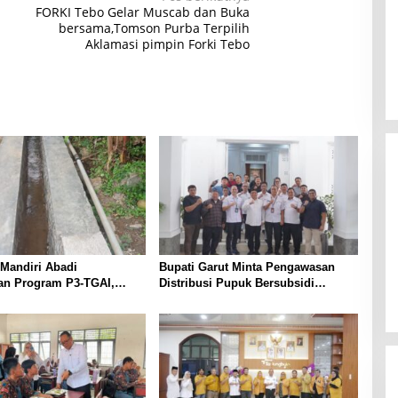
FORKI Tebo Gelar Muscab dan Buka
bersama,Tomson Purba Terpilih
Aklamasi pimpin Forki Tebo
Mandiri Abadi
Bupati Garut Minta Pengawasan
an Program P3-TGAI,
Distribusi Pupuk Bersubsidi
ringan Irigasi di
Diperketat, Pendaftaran RDKK
a
Dioptimalkan