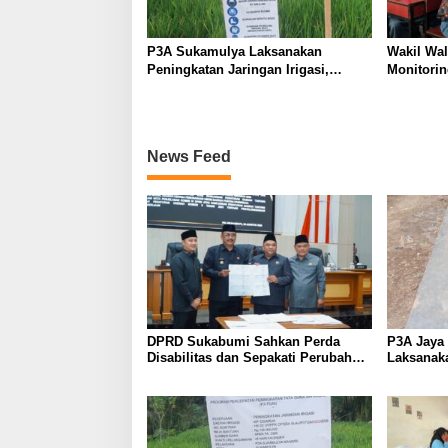
P3A Sukamulya Laksanakan
Wakil Wal
Peningkatan Jaringan Irigasi,
Monitorin
Dukung Produktivitas Pertanian di
MBG di S
Tegalwaru
News Feed
DPRD Sukabumi Sahkan Perda
P3A Jaya 
Disabilitas dan Sepakati Perubahan
Laksanak
KUA-PPAS 2026
Perkuat Ja
Wanayas