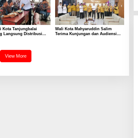
i Kota Tanjungbalai
Wali Kota Mahyaruddin Salim
g Langsung Distribusi
Terima Kunjungan dan Audiensi
MA Negeri 2
DPC Partai Hanura Tanjungbalai
View More