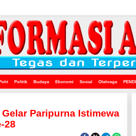
Polri
Politik
Budaya
Ekonomi
Sosial
Olahraga
PEND
elar Paripurna Istimewa
-28