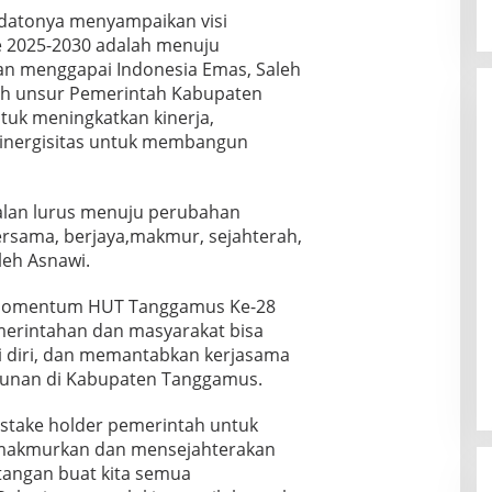
idatonya menyampaikan visi
 2025-2030 adalah menuju
n menggapai Indonesia Emas, Saleh
uh unsur Pemerintah Kabupaten
uk meningkatkan kinerja,
inergisitas untuk membangun
 jalan lurus menuju perubahan
rsama, berjaya,makmur, sejahterah,
leh Asnawi.
momentum HUT Tanggamus Ke-28
merintahan dan masyarakat bisa
i diri, dan memantabkan kerjasama
unan di Kabupaten Tanggamus.
stake holder pemerintah untuk
makmurkan dan mensejahterakan
tangan buat kita semua