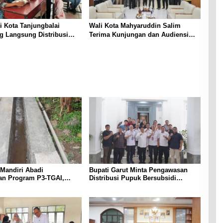
i Kota Tanjungbalai
Wali Kota Mahyaruddin Salim
g Langsung Distribusi
Terima Kunjungan dan Audiensi
MA Negeri 2
DPC Partai Hanura Tanjungbalai
Mandiri Abadi
Bupati Garut Minta Pengawasan
an Program P3-TGAI,
Distribusi Pupuk Bersubsidi
ringan Irigasi di
Diperketat, Pendaftaran RDKK
a
Dioptimalkan