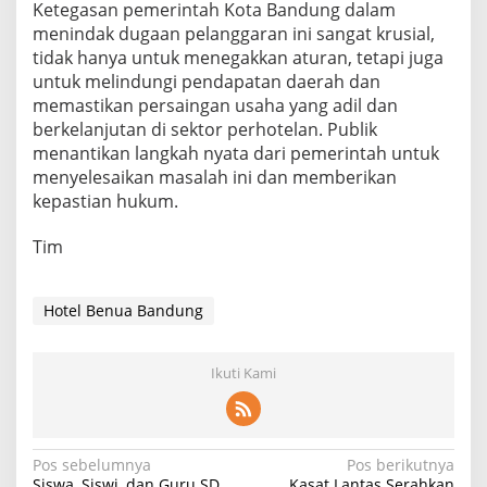
Ketegasan pemerintah Kota Bandung dalam
menindak dugaan pelanggaran ini sangat krusial,
tidak hanya untuk menegakkan aturan, tetapi juga
untuk melindungi pendapatan daerah dan
memastikan persaingan usaha yang adil dan
berkelanjutan di sektor perhotelan. Publik
menantikan langkah nyata dari pemerintah untuk
menyelesaikan masalah ini dan memberikan
kepastian hukum.
Tim
Hotel Benua Bandung
Ikuti Kami
Navigasi
Pos sebelumnya
Pos berikutnya
Siswa, Siswi, dan Guru SD
Kasat Lantas Serahkan