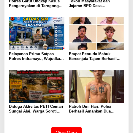
Polres Garut Ungkap Kasus
Tokoh Masyarakat dan
Pengeroyokan di Tarogong
Jajaran BPD Desa
Kaler, 22 Terduga Pelaku
Tanjungmulya Layangkan
Berhasil Diamankan
Surat Audiensi ke Polres
Garut, Pertanyakan Progres
Penanganan Dugaan
Penggelapan Dana Desa dan
Program PKH
Pelayanan Prima Satpas
Empat Pemuda Mabuk
Polres Indramayu, Wujudkan
Bersenjata Tajam Berhasil
Pengurusan SIM yang Mudah
diamankan Polisi Saat Patroli
dan Terpercaya
Dini Hari
Diduga Aktivitas PETI Cemari
Patroli Dini Hari, Polisi
Sungai Alai, Warga Soroti
Berhasil Amankan Dua
Dugaan Koordinasi dengan
Terduga Pelaku Pembawa
Oknum APH, Minta
Senjata Tajam
Penegakan Hukum
Transparan
View More