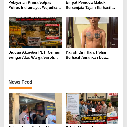
Pelayanan Prima Satpas
Empat Pemuda Mabuk
Polres Indramayu, Wujudkan
Bersenjata Tajam Berhasil
Pengurusan SIM yang Mudah
diamankan Polisi Saat Patroli
dan Terpercaya
Dini Hari
Diduga Aktivitas PETI Cemari
Patroli Dini Hari, Polisi
Sungai Alai, Warga Soroti
Berhasil Amankan Dua
Dugaan Koordinasi dengan
Terduga Pelaku Pembawa
Oknum APH, Minta
Senjata Tajam
Penegakan Hukum
Transparan
News Feed