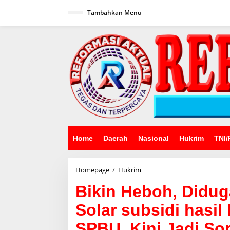
Lewati
ke
Tambahkan Menu
konten
Home
Daerah
Nasional
Hukrim
TNI/
Bikin
Homepage
/
Hukrim
Heboh,
Bikin Heboh, Did
Diduga
Gudang
Solar subsidi hasi
Timbun
BBM
SPBU, Kini Jadi So
Solar