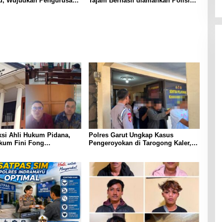
u, Wujudkan Pengurusan
Tajam Berhasil diamankan Polisi
 Mudah dan Terpercaya
Saat Patroli Dini Hari
ksi Ahli Hukum Pidana,
Polres Garut Ungkap Kasus
kum Fini Fong
Pengeroyokan di Tarogong Kaler,
an Diduga ada Cacat
22 Terduga Pelaku Berhasil
lam Penyitaan Aset Oleh
Diamankan
mpung