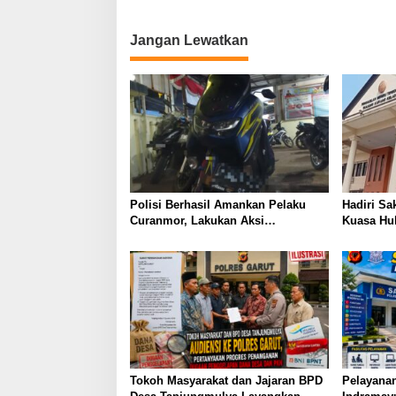
Tunggu Penyelesaian Kasus
Jangan Lewatkan
Polisi Berhasil Amankan Pelaku
Hadiri Sa
Curanmor, Lakukan Aksi
Kuasa Hu
Pencuriaan Saat Kunci Masih
Menyatak
Menempel
Hukum Da
Polda La
Tokoh Masyarakat dan Jajaran BPD
Pelayanan