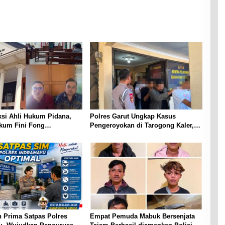
ksi Ahli Hukum Pidana,
Polres Garut Ungkap Kasus
kum Fini Fong
Pengeroyokan di Tarogong Kaler,
an Diduga ada Cacat
22 Terduga Pelaku Berhasil
lam Penyitaan Aset Oleh
Diamankan
mpung
 Prima Satpas Polres
Empat Pemuda Mabuk Bersenjata