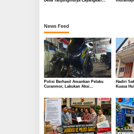
Desa Tanjungmulya Layangkan
Indramay
Surat Audiensi ke Polres Garut,
SIM yang
Pertanyakan Progres Penanganan
Dugaan Penggelapan Dana Desa
dan Program PKH
News Feed
Polisi Berhasil Amankan Pelaku
Hadiri Sa
Curanmor, Lakukan Aksi
Kuasa Hu
Pencuriaan Saat Kunci Masih
Menyatak
Menempel
Hukum Da
Polda La