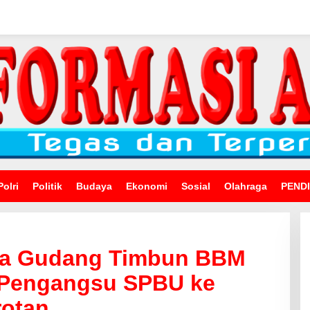
Polri
Politik
Budaya
Ekonomi
Sosial
Olahraga
PEND
uga Gudang Timbun BBM
l Pengangsu SPBU ke
rotan