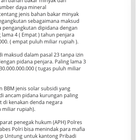
eran bahan bakar minyak dan
sumber daya mineral
entang jenis bahan bakar minyak
engangkutan sebagaimana maksud
ha pengangkutan dipidana dengan
 lama 4 ( Empat ) tahun penjara
00. ( empat puluh miliar rupiah ).
 maksud dalam pasal 23 tanpa izin
ngan pidana penjara. Paling lama 3
30.000.000.000 ( tugas puluh miliar
n BBM jenis solar subsidi yang
di ancam pidana kurungan paling
t di kenakan denda negara
miliar rupiah).
 aparat penegak hukum (APH) Polres
abes Polri bisa menindak para mafia
p Untung untuk kantong Pribadi