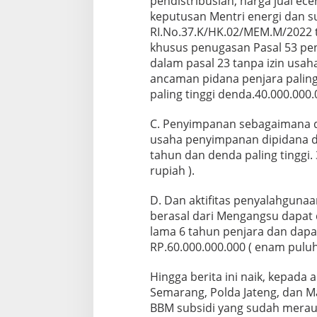
pendistribusian, harga jual ec
keputusan Mentri energi dan 
RI.No.37.K/HK.02/MEM.M/2022 t
khusus penugasan Pasal 53 p
dalam pasal 23 tanpa izin usa
ancaman pidana penjara paling
paling tinggi denda.40.000.000.0
C. Penyimpanan sebagaimana di
usaha penyimpanan dipidana de
tahun dan denda paling tinggi. 
rupiah ).
D. Dan aktifitas penyalahgunaa
berasal dari Mengangsu dapat 
lama 6 tahun penjara dan dapa
RP.60.000.000.000 ( enam puluh 
Hingga berita ini naik, kepada
Semarang, Polda Jateng, dan M
BBM subsidi yang sudah merau