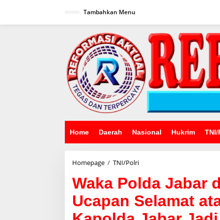
Lewati
ke
Tambahkan Menu
konten
Home
Daerah
Nasional
Hukrim
TNI/
Waka
Homepage
/
TNI/Polri
Polda
Waka Polda Jabar d
Jabar
dan
Ucapan Selamat at
Pejabat
Utama
Kapolda Jabar Jad
Beri