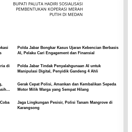
BUPATI PALUTA HADIRI SOSIALISASI
PEMBENTUKAN KOPERASI MERAH
PUTIH DI MEDAN
okasi
Polda Jabar Bongkar Kasus Ujaran Kebencian Berbasis
s
AI, Pelaku Cari Engagement dan Finansial
ria di
Polda Jabar Tindak Penyalahgunaan AI untuk
Manipulasi Digital, Penyidik Gandeng 4 Ahli
g,
Gerak Cepat Polisi, Amankan dan Kembalikan Sepeda
asih
Motor Milik Warga yang Sempat Hilang
 Coba
Jaga Lingkungan Pesisir, Polisi Tanam Mangrove di
Karangsong