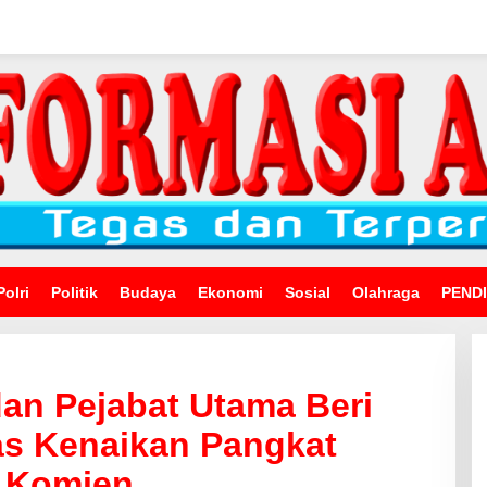
Polri
Politik
Budaya
Ekonomi
Sosial
Olahraga
PEND
an Pejabat Utama Beri
as Kenaikan Pangkat
i Komjen