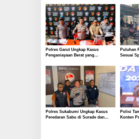
Polres Garut Ungkap Kasus
Puluhan 
Penganiayaan Berat yang
Sesuai Sp
Mengakibatkan Korban Meninggal
Wanaraja 
Dunia
Polisi
Polres Sukabumi Ungkap Kasus
Polisi Ta
Peredaran Sabu di Surade dan
Konten P
Ciemas, Tiga Tersangka Diamankan
Palsu Soa