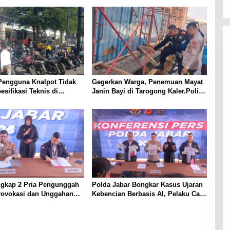
Pengguna Knalpot Tidak
Gegerkan Warga, Penemuan Mayat
esifikasi Teknis di
Janin Bayi di Tarogong Kaler.Polisi
Terjaring Penertiban
Lakukan Oleh TKP
ngkap 2 Pria Pengunggah
Polda Jabar Bongkar Kasus Ujaran
rovokasi dan Unggahan
Kebencian Berbasis AI, Pelaku Cari
l Pemerintah di Threads
Engagement dan Finansial