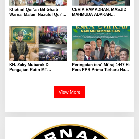
Khotmil Qur’an Bil Ghaib
CERIA RAMADHAN, MASJID
Warnai Malam Nuzulul Qur’an
MAHMUDA ADAKAN
di Masjid Besar Raudlatul
PESANTREN KILAT
Jannah Besuk
KH. Zaky Mubarok Di
Peringatan isra’ Mi’raj 1447 H:
Pengajian Rutin MT
Pers PPR Prima Terharu Hati
Nahdhotussyubban:
Bergetar Kebenaran
Pelindung Hati Jernih Ridho
Perjalanan Agung Sang Rasul
illahi
View More