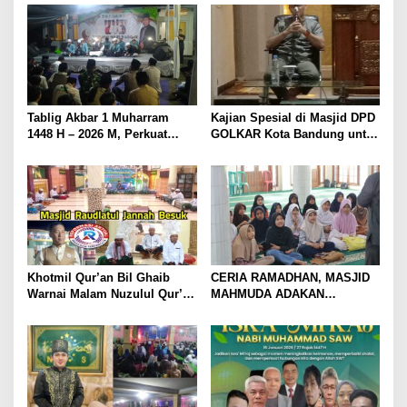
Tablig Akbar 1 Muharram
Kajian Spesial di Masjid DPD
1448 H – 2026 M, Perkuat
GOLKAR Kota Bandung untuk
Ukhuwah Di Frokopimcam
Tingkatkan Kwalitas
Cisarua & Masyarakat
Keimanan dan Ketakwaan
Generasi Muda
Khotmil Qur’an Bil Ghaib
CERIA RAMADHAN, MASJID
Warnai Malam Nuzulul Qur’an
MAHMUDA ADAKAN
di Masjid Besar Raudlatul
PESANTREN KILAT
Jannah Besuk