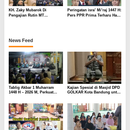
KH. Zaky Mubarok Di
Peringatan isra’ Mi’raj 1447 H:
Pengajian Rutin MT
Pers PPR Prima Terharu Hati
Nahdhotussyubban:
Bergetar Kebenaran
Pelindung Hati Jernih Ridho
Perjalanan Agung Sang Rasul
illahi
News Feed
Tablig Akbar 1 Muharram
Kajian Spesial di Masjid DPD
1448 H – 2026 M, Perkuat
GOLKAR Kota Bandung untuk
Ukhuwah Di Frokopimcam
Tingkatkan Kwalitas
Cisarua & Masyarakat
Keimanan dan Ketakwaan
Generasi Muda