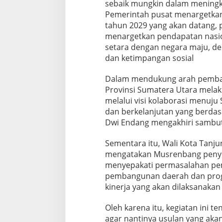
sebaik mungkin dalam meningk
Pemerintah pusat menargetka
tahun 2029 yang akan datang, 
menargetkan pendapatan nasio
setara dengan negara maju, d
dan ketimpangan sosial
Dalam mendukung arah pemba
Provinsi Sumatera Utara mela
melalui visi kolaborasi menuju
dan berkelanjutan yang berda
Dwi Endang mengakhiri sambu
Sementara itu, Wali Kota Tanj
mengatakan Musrenbang penyu
menyepakati permasalahan pe
pembangunan daerah dan progr
kinerja yang akan dilaksanaka
Oleh karena itu, kegiatan ini te
agar nantinya usulan yang aka