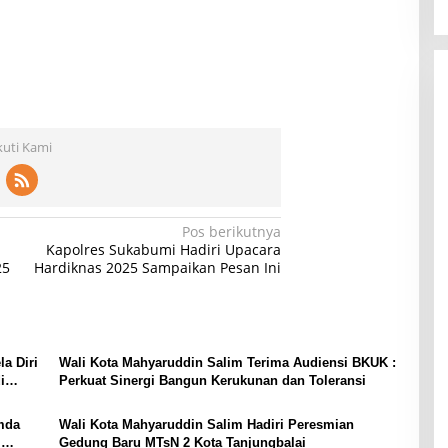
kuti Kami
Pos berikutnya
Kapolres Sukabumi Hadiri Upacara
25
Hardiknas 2025 Sampaikan Pesan Ini
a Diri
Wali Kota Mahyaruddin Salim Terima Audiensi BKUK :
i
Perkuat Sinergi Bangun Kerukunan dan Toleransi
mda
Wali Kota Mahyaruddin Salim Hadiri Peresmian
i
Gedung Baru MTsN 2 Kota Tanjungbalai