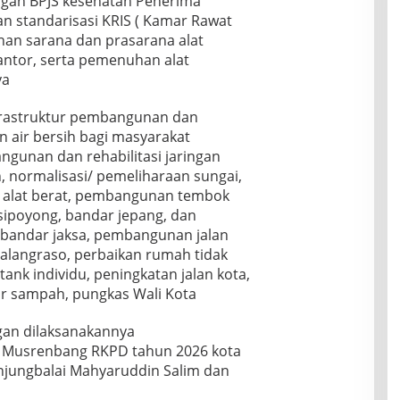
ngan BPJS kesehatan Penerima
n standarisasi KRIS ( Kamar Rawat
han sarana dan prasarana alat
ntor, serta pemenuhan alat
ya
nfrastruktur pembangunan dan
 air bersih bagi masyarakat
gunan dan rehabilitasi jaringan
, normalisasi/ pemeliharaan sungai,
n alat berat, pembangunan tembok
ipoyong, bandar jepang, dan
 bandar jaksa, pembangunan jalan
ualangraso, perbaikan rumah tidak
ank individu, peningkatan jalan kota,
r sampah, pungkas Wali Kota
gan dilaksanakannya
 Musrenbang RKPD tahun 2026 kota
anjungbalai Mahyaruddin Salim dan