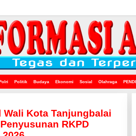
Polri
Politik
Budaya
Ekonomi
Sosial
Olahraga
PEND
l Wali Kota Tanjungbalai
g Penyusunan RKPD
 2026