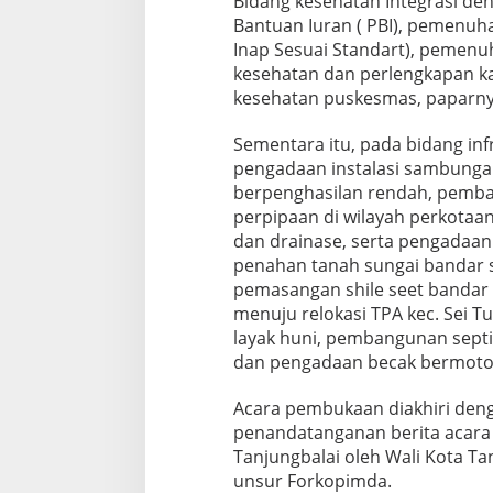
Bidang kesehatan Integrasi de
Bantuan Iuran ( PBI), pemenuha
Inap Sesuai Standart), pemenu
kesehatan dan perlengkapan ka
kesehatan puskesmas, paparn
Sementara itu, pada bidang i
pengadaan instalasi sambungan
berpenghasilan rendah, pemban
perpipaan di wilayah perkotaan
dan drainase, serta pengadaa
penahan tanah sungai bandar s
pemasangan shile seet bandar
menuju relokasi TPA kec. Sei T
layak huni, pembangunan septit
dan pengadaan becak bermoto
Acara pembukaan diakhiri den
penandatanganan berita acara
Tanjungbalai oleh Wali Kota T
unsur Forkopimda.