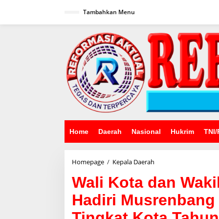
Lewati
ke
Tambahkan Menu
konten
Home
Daerah
Nasional
Hukrim
TNI/
Wali
Homepage
/
Kepala Daerah
Kota
Wali Kota dan Waki
dan
Wakil
Hadiri Musrenban
Wali
Kota
Tingkat Kota Tahun
Tanjungbalai