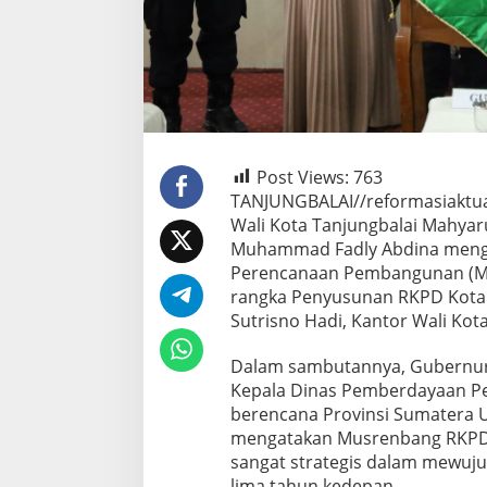
Post Views:
763
TANJUNGBALAI//reformasiaktu
Wali Kota Tanjungbalai Mahyar
Muhammad Fadly Abdina mengh
Perencanaan Pembangunan (M
rangka Penyusunan RKPD Kota 
Sutrisno Hadi, Kantor Wali Kota
Dalam sambutannya, Gubernur 
Kepala Dinas Pemberdayaan P
berencana Provinsi Sumatera U
mengatakan Musrenbang RKPD 
sangat strategis dalam mewujud
lima tahun kedepan.