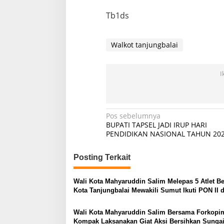
Tb1ds
Walkot tanjungbalai
I
Navigasi
Pos sebelumnya
BUPATI TAPSEL JADI IRUP HARI
pos
PENDIDIKAN NASIONAL TAHUN 20
Posting Terkait
Wali Kota Mahyaruddin Salim Melepas 5 Atlet Bel
Kota Tanjungbalai Mewakili Sumut Ikuti PON II d
Kudus
Wali Kota Mahyaruddin Salim Bersama Forkopi
Kompak Laksanakan Giat Aksi Bersihkan Sunga