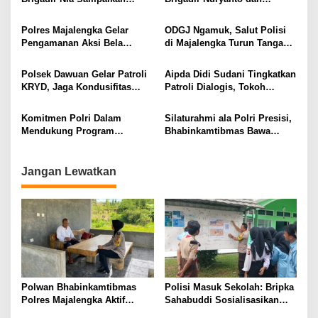
Pesan Kamtibmas Saat
Bhabinsa Dukung Kegiatan
Sambangi Perangkat Desa
Posyandu di Kelurahan
Polres Majalengka Gelar
ODGJ Ngamuk, Salut Polisi
Jayi
Babakan Jawa
Pengamanan Aksi Bela
di Majalengka Turun Tangan,
Palestina
Ini yang dilakukan Polisi
Polsek Dawuan Gelar Patroli
Aipda Didi Sudani Tingkatkan
KRYD, Jaga Kondusifitas
Patroli Dialogis, Tokoh
Malam Minggu
Masyarakat Cicurug Beri
Apresiasi
Komitmen Polri Dalam
Silaturahmi ala Polri Presisi,
Mendukung Program
Bhabinkamtibmas Bawa
Pemerintah,
Pesan Kamtibmas
Bhabinkamtibmas Polsek
Cikijing Cek Ketahanan
Jangan Lewatkan
Pangan
Polwan Bhabinkamtibmas
Polisi Masuk Sekolah: Bripka
Polres Majalengka Aktif
Sahabuddi Sosialisasikan
Sambangi Warga, Bangun
Binlat Polri 2026 di SMKN 1