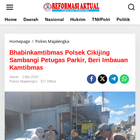
Lewati
ke
konten
Home
Daerah
Nasional
Hukrim
TNI/Polri
Politik
B
Bhabinkamtibmas
Homepage
/
Polres Majalengka
Polsek
Bhabinkamtibmas Polsek Cikijing
Cikijing
Sambangi
Sambangi Petugas Parkir, Beri Imbauan
Petugas
Kamtibmas
Parkir,
Beri
Admin
3 Mei 2025
Imbauan
Polres Majalengka
317 Dilihat
Kamtibmas