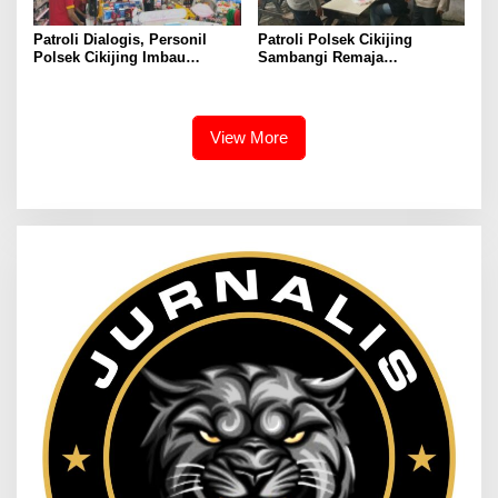
Patroli Dialogis, Personil
Patroli Polsek Cikijing
Polsek Cikijing Imbau
Sambangi Remaja
Karyawan Alfamart Waspada
Nongkrong, Beri Imbauan
C3
Kamtibmas
View More