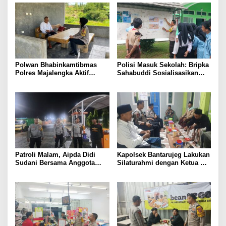
Polwan Bhabinkamtibmas
Polisi Masuk Sekolah: Bripka
Polres Majalengka Aktif
Sahabuddi Sosialisasikan
Sambangi Warga, Bangun
Binlat Polri 2026 di SMKN 1
Sinergi dan Kepercayaan
Maja Majalengka”
Masyarakat
Patroli Malam, Aipda Didi
Kapolsek Bantarujeg Lakukan
Sudani Bersama Anggota
Silaturahmi dengan Ketua NU
Polsek Majalengka Kota
Kecamatan Bantarujeg,
Tingkatkan Pengamanan di
Perkuat Sinergi Antara Polri
Obyek Vital dan Pemukiman
Dan Ulama
Warga