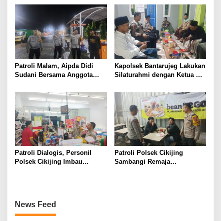
Sinergi dan Kepercayaan
Maja Majalengka”
Masyarakat
Patroli Malam, Aipda Didi
Kapolsek Bantarujeg Lakukan
Sudani Bersama Anggota
Silaturahmi dengan Ketua NU
Polsek Majalengka Kota
Kecamatan Bantarujeg,
Tingkatkan Pengamanan di
Perkuat Sinergi Antara Polri
Obyek Vital dan Pemukiman
Dan Ulama
Warga
Patroli Dialogis, Personil
Patroli Polsek Cikijing
Polsek Cikijing Imbau
Sambangi Remaja
Karyawan Alfamart Waspada
Nongkrong, Beri Imbauan
C3
Kamtibmas
News Feed