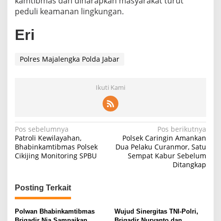
kamtibmas dan diharapkan masyarakat turut
peduli keamanan lingkungan.
Eri
Polres Majalengka Polda Jabar
Ikuti Kami
Navigasi
Pos sebelumnya
Pos berikutnya
Patroli Kewilayahan,
Polsek Caringin Amankan
pos
Bhabinkamtibmas Polsek
Dua Pelaku Curanmor, Satu
Cikijing Monitoring SPBU
Sempat Kabur Sebelum
Ditangkap
Posting Terkait
Polwan Bhabinkamtibmas
Wujud Sinergitas TNI-Polri,
Brigadir Nia Sampaikan
Brigadir Nuryanto dan