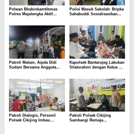
Polwan Bhabinkamtibmas
Polisi Masuk Sekolah: Bripka
Polres Majalengka Aktif
Sahabuddi Sosialisasikan
Sambangi Warga, Bangun
Binlat Polri 2026 di SMKN 1
Sinergi dan Kepercayaan
Maja Majalengka”
Masyarakat
Patroli Malam, Aipda Didi
Kapolsek Bantarujeg Lakukan
Sudani Bersama Anggota
Silaturahmi dengan Ketua NU
Polsek Majalengka Kota
Kecamatan Bantarujeg,
Tingkatkan Pengamanan di
Perkuat Sinergi Antara Polri
Obyek Vital dan Pemukiman
Dan Ulama
Warga
Patroli Dialogis, Personil
Patroli Polsek Cikijing
Polsek Cikijing Imbau
Sambangi Remaja
Karyawan Alfamart Waspada
Nongkrong, Beri Imbauan
C3
Kamtibmas