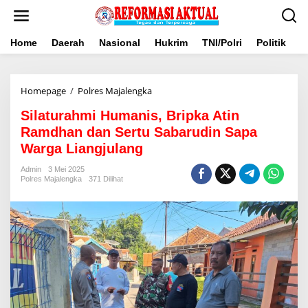
Lewati
ke
konten
Home
Daerah
Nasional
Hukrim
TNI/Polri
Politik
B
Silaturahmi
Homepage
/
Polres Majalengka
Humanis,
Silaturahmi Humanis, Bripka Atin
Bripka
Atin
Ramdhan dan Sertu Sabarudin Sapa
Ramdhan
Warga Liangjulang
dan
Sertu
Admin
3 Mei 2025
Sabarudin
Polres Majalengka
371 Dilihat
Sapa
Warga
Liangjulang