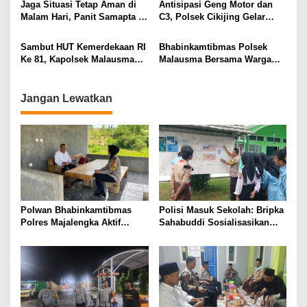
Jaga Situasi Tetap Aman di
Antisipasi Geng Motor dan
Cikijing
Malam Hari, Panit Samapta II
C3, Polsek Cikijing Gelar
Polsek Cikijing Sambangi
Apel dan Patroli Malam
Kantor Desa Kasturi
Sambut HUT Kemerdekaan RI
Bhabinkamtibmas Polsek
Ke 81, Kapolsek Malausma
Malausma Bersama Warga
Berikan Bantuan Sembako
Pasang Bendera Merah Putih
kepada Warga Kurang Mampu
Sambut HUT Kemerdekaan RI
ke-81
Jangan Lewatkan
Polwan Bhabinkamtibmas
Polisi Masuk Sekolah: Bripka
Polres Majalengka Aktif
Sahabuddi Sosialisasikan
Sambangi Warga, Bangun
Binlat Polri 2026 di SMKN 1
Sinergi dan Kepercayaan
Maja Majalengka”
Masyarakat