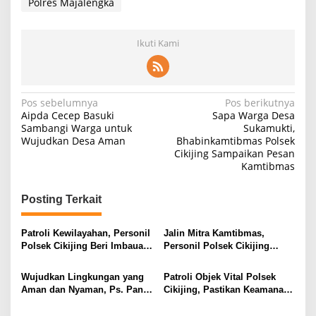
Polres Majalengka
Ikuti Kami
Navigasi
Pos sebelumnya
Pos berikutnya
Aipda Cecep Basuki
Sapa Warga Desa
pos
Sambangi Warga untuk
Sukamukti,
Wujudkan Desa Aman
Bhabinkamtibmas Polsek
Cikijing Sampaikan Pesan
Kamtibmas
Posting Terkait
Patroli Kewilayahan, Personil
Jalin Mitra Kamtibmas,
Polsek Cikijing Beri Imbauan
Personil Polsek Cikijing
Kepada Security SPBU
Optimalkan Sambang kepada
Pengendara Ojek Pangkalan
Wujudkan Lingkungan yang
Patroli Objek Vital Polsek
Aman dan Nyaman, Ps. Panit
Cikijing, Pastikan Keamanan
Samapta l Polsek Cikijing
Minimarket dan Beri Rasa
Sambangi Warga Desa
Aman Kepada Masyarakat