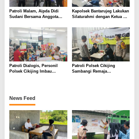
Patroli Malam, Aipda Didi
Kapolsek Bantarujeg Lakukan
Sudani Bersama Anggota
Silaturahmi dengan Ketua NU
Polsek Majalengka Kota
Kecamatan Bantarujeg,
Tingkatkan Pengamanan di
Perkuat Sinergi Antara Polri
Obyek Vital dan Pemukiman
Dan Ulama
Warga
Patroli Dialogis, Personil
Patroli Polsek Cikijing
Polsek Cikijing Imbau
Sambangi Remaja
Karyawan Alfamart Waspada
Nongkrong, Beri Imbauan
C3
Kamtibmas
News Feed