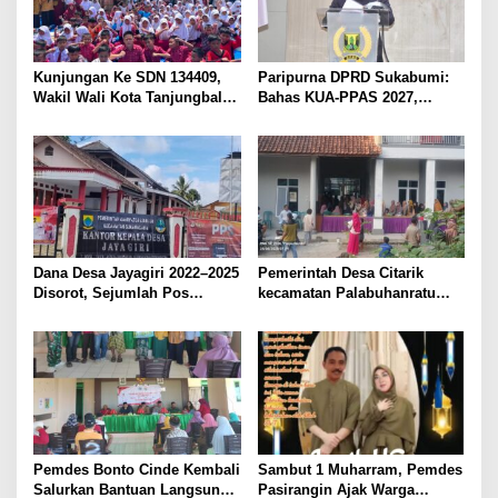
Kunjungan Ke SDN 134409,
Paripurna DPRD Sukabumi:
Wakil Wali Kota Tanjungbalai
Bahas KUA-PPAS 2027,
: Perpustakaan Keliling
Setujui Perda Trantib, &
Solusi Cerdas Tingkatkan
Sampaikan Hasil Reses
Literasi dan Minat Baca Para
Peserta Didik
Dana Desa Jayagiri 2022–2025
Pemerintah Desa Citarik
Disorot, Sejumlah Pos
kecamatan Palabuhanratu
Anggaran Dipertanyakan,
Salurkan bantuan pangan
APH Diminta Turun Tangan
untuk 2048 KPM.
Pemdes Bonto Cinde Kembali
​Sambut 1 Muharram, Pemdes
Salurkan Bantuan Langsung
Pasirangin Ajak Warga