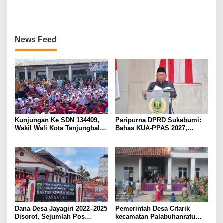
Tunai (BLT DD) Dana Desa
Jadikan Tahun Baru Islam
Tahap II 2026
Momentum Introspeksi Diri
News Feed
Kunjungan Ke SDN 134409,
Paripurna DPRD Sukabumi:
Wakil Wali Kota Tanjungbalai
Bahas KUA-PPAS 2027,
: Perpustakaan Keliling
Setujui Perda Trantib, &
Solusi Cerdas Tingkatkan
Sampaikan Hasil Reses
Literasi dan Minat Baca Para
Peserta Didik
Dana Desa Jayagiri 2022–2025
Pemerintah Desa Citarik
Disorot, Sejumlah Pos
kecamatan Palabuhanratu