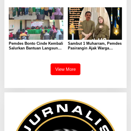
Anggaran Dipertanyakan,
Salurkan bantuan pangan
APH Diminta Turun Tangan
untuk 2048 KPM.
Pemdes Bonto Cinde Kembali
​Sambut 1 Muharram, Pemdes
Salurkan Bantuan Langsung
Pasirangin Ajak Warga
Tunai (BLT DD) Dana Desa
Jadikan Tahun Baru Islam
Tahap II 2026
Momentum Introspeksi Diri
View More