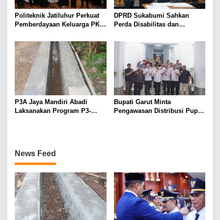
Politeknik Jatiluhur Perkuat
DPRD Sukabumi Sahkan
Pemberdayaan Keluarga PKH
Perda Disabilitas dan
melalui Literasi Digital
Sepakati Perubahan KUA-
PPAS 2026
P3A Jaya Mandiri Abadi
Bupati Garut Minta
Laksanakan Program P3-
Pengawasan Distribusi Pupuk
TGAI, Perkuat Jaringan
Bersubsidi Diperketat,
Irigasi di Wanayasa
Pendaftaran RDKK
Dioptimalkan
News Feed