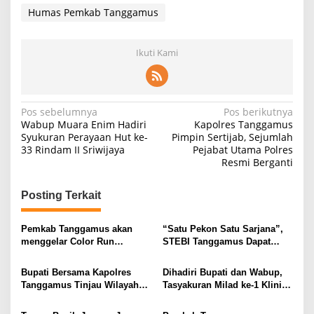
Humas Pemkab Tanggamus
Ikuti Kami
Navigasi
Pos sebelumnya
Pos berikutnya
Wabup Muara Enim Hadiri
Kapolres Tanggamus
pos
Syukuran Perayaan Hut ke-
Pimpin Sertijab, Sejumlah
33 Rindam II Sriwijaya
Pejabat Utama Polres
Resmi Berganti
Posting Terkait
Pemkab Tanggamus akan
“Satu Pekon Satu Sarjana”,
menggelar Color Run
STEBI Tanggamus Dapat
2025,Mengusung Tema
Lampu Hijau dari Bupati H
“Tanggamus Bersih Sehat
Saleh Asnawi
Bupati Bersama Kapolres
Dihadiri Bupati dan Wabup,
Dan Tertata”
Tanggamus Tinjau Wilayah
Tasyakuran Milad ke-1 Klinik
Terdampak Banjir dan
Pratama Abung Koto Medical
Berikan Bantuan Bahan
Diisi Khitan Gratis