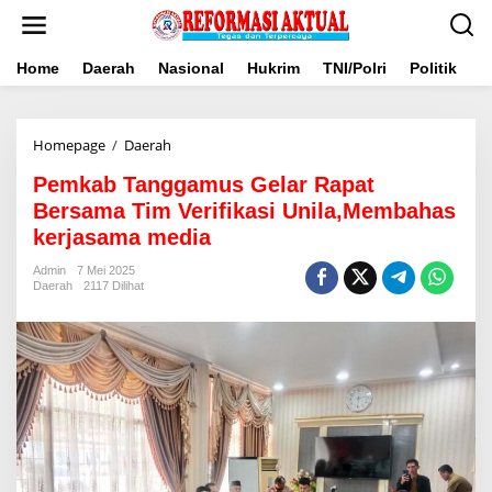
Lewati
ke
konten
Home
Daerah
Nasional
Hukrim
TNI/Polri
Politik
B
Pemkab
Homepage
/
Daerah
Tanggamus
Pemkab Tanggamus Gelar Rapat
Gelar
Rapat
Bersama Tim Verifikasi Unila,Membahas
Bersama
kerjasama media
Tim
Verifikasi
Admin
7 Mei 2025
Unila,Membahas
Daerah
2117 Dilihat
kerjasama
media