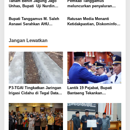
Tanam Benih Jagung Jago
Pemkab Tanggamus
Pokok
Unhas, Bupati Uji Nurdin
meluncurkan penyaluran
Siapkan Petani Semakin
Beras Bantuan pangan
Sejahtera
pemerintah ( CPP )
Bupati Tanggamus M. Saleh
Ratusan Media Menanti
Asnawi Serahkan AHU
Ketidakpastian, Diskominfo
Kepada 302 Koperasi Desa
Tanggamus Dinilai Tak
Merah Putih
Profesional
Jangan Lewatkan
P3-TGAI Tingkatkan Jaringan
Lantik 19 Pejabat, Bupati
Irigasi Cidahu di Tegal Datar
Bantaeng Tekankan
Purwakarta
Peningkatan Pelayanan
kepada Masyarakat