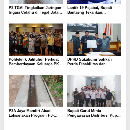
P3-TGAI Tingkatkan Jaringan
Lantik 19 Pejabat, Bupati
Irigasi Cidahu di Tegal Datar
Bantaeng Tekankan
Purwakarta
Peningkatan Pelayanan
kepada Masyarakat
Politeknik Jatiluhur Perkuat
DPRD Sukabumi Sahkan
Pemberdayaan Keluarga PKH
Perda Disabilitas dan
melalui Literasi Digital
Sepakati Perubahan KUA-
PPAS 2026
P3A Jaya Mandiri Abadi
Bupati Garut Minta
Laksanakan Program P3-
Pengawasan Distribusi Pupuk
TGAI, Perkuat Jaringan
Bersubsidi Diperketat,
Irigasi di Wanayasa
Pendaftaran RDKK
Dioptimalkan