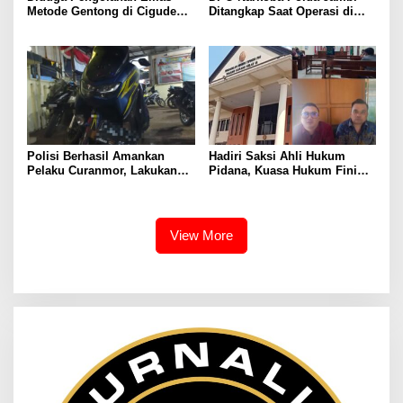
Metode Gentong di Cigudeg
Ditangkap Saat Operasi di
Beroperasi Tanpa Izin,
Rimbo Bujang, Polisi Masih
Limbah Jadi Sorotan
Dalami Peran Para Terduga
Polisi Berhasil Amankan
Hadiri Saksi Ahli Hukum
Pelaku Curanmor, Lakukan
Pidana, Kuasa Hukum Fini
Aksi Pencuriaan Saat Kunci
Fong Menyatakan Diduga ada
Masih Menempel
Cacat Hukum Dalam
Penyitaan Aset Oleh Polda
Lampung
View More