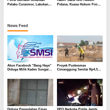
Pelaku Curanmor, Lakukan
Pidana, Kuasa Hukum Fini
Aksi Pencuriaan Saat Kunci
Fong Menyatakan Diduga ada
Masih Menempel
Cacat Hukum Dalam
Penyitaan Aset Oleh Polda
Lampung
News Feed
Akun Facebook “Bang Haye”
Proyek Puskesmas
Diduga Milik Kades Sungai
Cimanggung Senilai Rp4,5
Rambai, SMSI Tebo Siapkan
Miliar Diduga Banyak
Langkah Hukum
Penyimpangan, Tidak Sesuai
Spek dan Pekerja Abaikan K3
Diduga Pengolahan Emas
DPO Narkoba Polda Jambi