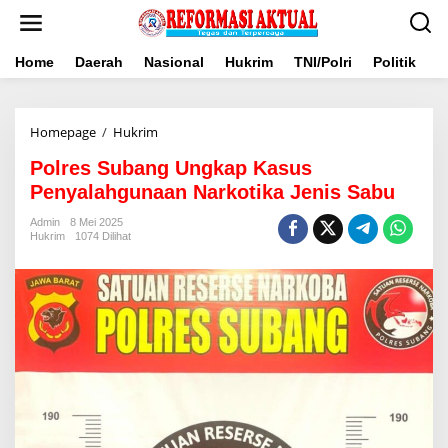
Lewati
ke
konten
Home
Daerah
Nasional
Hukrim
TNI/Polri
Politik
B
Polres
Homepage
/
Hukrim
Subang
Polres Subang Ungkap Kasus
Ungkap
Kasus
Penyalahgunaan Narkotika Jenis Sabu
Penyalahgunaan
Narkotika
Admin
8 Mei 2025
Hukrim
1074 Dilihat
Jenis
Sabu