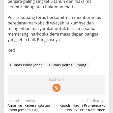
penjara paling singkat 6 tahun dan maksimal
seumur hidup atau hukuman mati.
Polres Subang terus berkomitmen memberantas
peredaran narkoba di wilayah hukumnya dan
mengimbau masyarakat untuk bersama-sama
memerangi narkotika demi masa depan bangsa
yang lebih baik.Pungkasnya.
Red
Humas Polda Jabar
Humas polres Subang
Ikuti Kami
Navigasi
Pos sebelumnya
Pos berikutnya
Amankan Keberangkatan
Kapolri Hadiri Promensisko
pos
Calon Jemaah Haji,
TPPU & TPPT: Komitmen