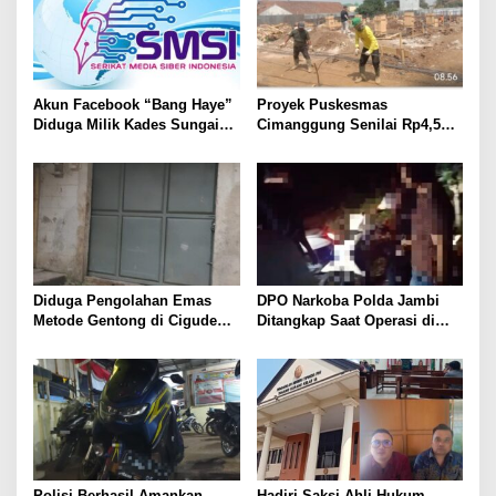
Akun Facebook “Bang Haye”
Proyek Puskesmas
Diduga Milik Kades Sungai
Cimanggung Senilai Rp4,5
Rambai, SMSI Tebo Siapkan
Miliar Diduga Banyak
Langkah Hukum
Penyimpangan, Tidak Sesuai
Spek dan Pekerja Abaikan K3
Diduga Pengolahan Emas
DPO Narkoba Polda Jambi
Metode Gentong di Cigudeg
Ditangkap Saat Operasi di
Beroperasi Tanpa Izin,
Rimbo Bujang, Polisi Masih
Limbah Jadi Sorotan
Dalami Peran Para Terduga
Polisi Berhasil Amankan
Hadiri Saksi Ahli Hukum