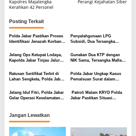
Kapolres Majalengka
Perangi Kejahatan Siber
Kerahkan 42 Personel
Posting Terkait
Polda Jabar Pastikan Proses
Penyalahgunaan LPG
Identifikasi Jenazah Korban
Subsidi, Dua Tersangka
Longsor Cisarua Tetap
Dijerat Pasal UU Migas
Berjalan Hingga Selesai
Jelang Ops Ketupat Lodaya,
Gunakan Dua KTP dengan
Kapolda Jabar Tinjau Jalur
NIK Sama, Tersangka Mafia
dan Polsek Terjauh di Selatan
Tanah Loloskan Sertifikat di
Jabar
BPN Cianjur
Ratusan Sertifikat Terbit di
Polda Jabar Ungkap Kasus
Lahan Sengketa, Polda Jabar
Pemalsuan Surat dalam
Tegaskan Komitmen Berantas
Sengketa Lahan Perkebunan
Mafia Tanah
Teh di Cianjur
Jelang Idul Fitri, Polda Jabar
Patroli Malam KRYD Polda
Gelar Operasi Keselamatan
Jabar Pastikan Situasi
Lodaya 2026: Sasar 9
Kamtibmas di Kota Bandung
Pelanggaran Prioritas
Aman dan Kondusif
Jangan Lewatkan