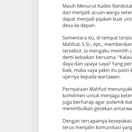
Masih Menurut Kades Randutata
dan menjadi acuan warga setemp
dapat menjadi pijakan kuat un
desa ke depan.
Sementara itu, di tempat terpi
Mahfud, S.Si., Apt., memberika
tersebut. Ia mengaku memilih 
demi kebaikan bersama. “Kalau 
daya dan upaya saya? Yang pen
baik, maka saya yakin itu pasti
ujarnya kepada wartawan.
Pernyataan Mahfud menunjukka
komitmen untuk menjaga ketert
juga berharap agar polemik bata
menimbulkan gesekan antarwar
Dengan tercapainya kesepakata
terus menjalin komunikasi yan