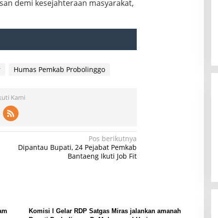
an demi kesejahteraan masyarakat,
r
Humas Pemkab Probolinggo
kuti Kami
Pos berikutnya
Dipantau Bupati, 24 Pejabat Pemkab
Bantaeng Ikuti Job Fit
lam
Komisi l Gelar RDP Satgas Miras jalankan amanah