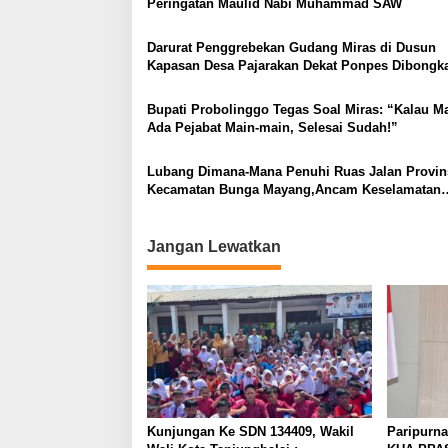
Peringatan Maulid Nabi Muhammad SAW
Darurat Penggrebekan Gudang Miras di Dusun
Kapasan Desa Pajarakan Dekat Ponpes Dibongk
Bupati Probolinggo Tegas Soal Miras: “Kalau M
Ada Pejabat Main-main, Selesai Sudah!”
Lubang Dimana-Mana Penuhi Ruas Jalan Provins
Kecamatan Bunga Mayang,Ancam Keselamatan
Pengguna Jalan
Jangan Lewatkan
Kunjungan Ke SDN 134409, Wakil
Paripurn