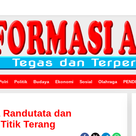
Polri
Politik
Budaya
Ekonomi
Sosial
Olahraga
PEND
a Randutata dan
Titik Terang