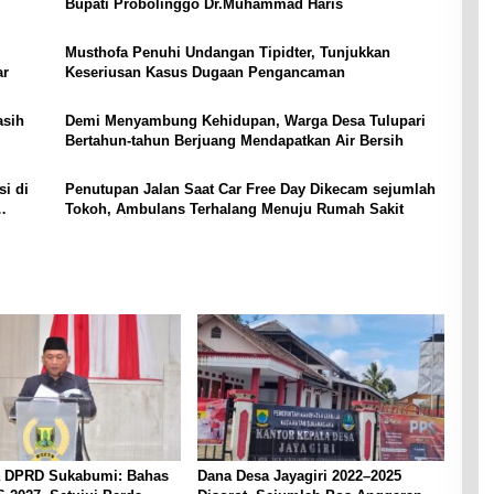
Bupati Probolinggo Dr.Muhammad Haris
Musthofa Penuhi Undangan Tipidter, Tunjukkan
ar
Keseriusan Kasus Dugaan Pengancaman
asih
Demi Menyambung Kehidupan, Warga Desa Tulupari
Bertahun-tahun Berjuang Mendapatkan Air Bersih
i di
Penutupan Jalan Saat Car Free Day Dikecam sejumlah
Tokoh, Ambulans Terhalang Menuju Rumah Sakit
a DPRD Sukabumi: Bahas
Dana Desa Jayagiri 2022–2025