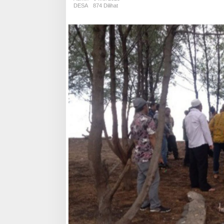
Titik
DESA
874 Dilihat
Terang