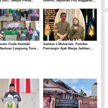
2027, Setujui Perda
Disorot, Sejumlah Pos Anggaran
& Sampaikan Hasil Reses
Dipertanyakan, APH Diminta Turun
Tangan
onto Cinde Kembali
​Sambut 1 Muharram, Pemdes
 Bantuan Langsung Tunai
Pasirangin Ajak Warga Jadikan
Dana Desa Tahap II 2026
Tahun Baru Islam Momentum
Introspeksi Diri