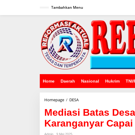
Lewati
ke
Tambahkan Menu
konten
Home
Daerah
Nasional
Hukrim
TNI/
Mediasi
Homepage
/
DESA
Batas
Mediasi Batas Des
Desa
Randutata
Karanganyar Capai 
dan
Karanganyar
Capai
Admin
9 Mei 2025