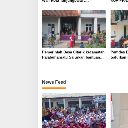
Wali Kota Tanjungbalai :
KUA-PPAS 
Perpustakaan Keliling Solusi
Trantib, 
Cerdas Tingkatkan Literasi dan
Minat Baca Para Peserta Didik
Pemerintah Desa Citarik kecamatan
Pemdes B
Palabuhanratu Salurkan bantuan
Salurkan
pangan untuk 2048 KPM.
(BLT DD) 
News Feed