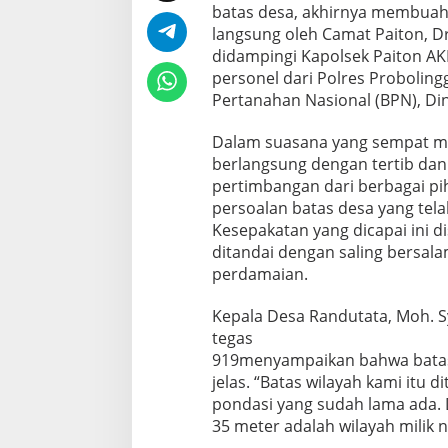
batas desa, akhirnya membuahka
langsung oleh Camat Paiton, Drs
didampingi Kapolsek Paiton AKP
personel dari Polres Proboling
Pertanahan Nasional (BPN), Din
Dalam suasana yang sempat m
berlangsung dengan tertib dan 
pertimbangan dari berbagai pih
persoalan batas desa yang tel
Kesepakatan yang dicapai ini d
ditandai dengan saling bersala
perdamaian.
Kepala Desa Randutata, Moh. Sy
tegas
919menyampaikan bahwa batas
jelas. “Batas wilayah kami itu
pondasi yang sudah lama ada. D
35 meter adalah wilayah milik 