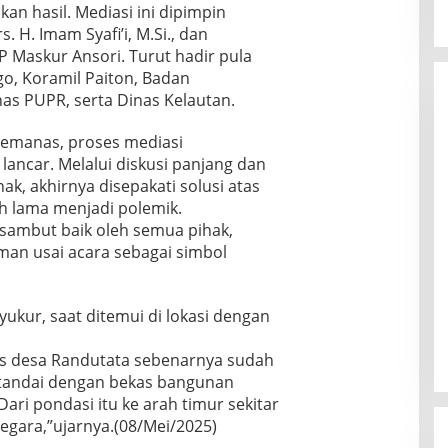
n hasil. Mediasi ini dipimpin
. H. Imam Syafi’i, M.Si., dan
 Maskur Ansori. Turut hadir pula
go, Koramil Paiton, Badan
as PUPR, serta Dinas Kelautan.
emanas, proses mediasi
lancar. Melalui diskusi panjang dan
ak, akhirnya disepakati solusi atas
ah lama menjadi polemik.
isambut baik oleh semua pihak,
man usai acara sebagai simbol
ukur, saat ditemui di lokasi dengan
 desa Randutata sebenarnya sudah
 ditandai dengan bekas bangunan
ari pondasi itu ke arah timur sekitar
negara,”ujarnya.(08/Mei/2025)