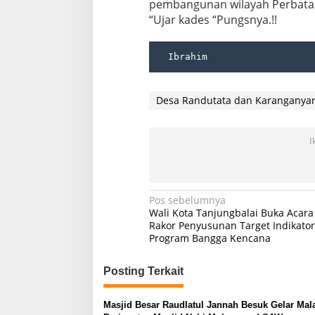
pembangunan wilayah Perbatas
“Ujar kades “Pungsnya.!!
  Ibrahim
Desa Randutata dan Karanganya
I
Navigasi
Pos sebelumnya
Wali Kota Tanjungbalai Buka Acara
pos
Rakor Penyusunan Target Indikator
Program Bangga Kencana
Posting Terkait
Masjid Besar Raudlatul Jannah Besuk Gelar Ma