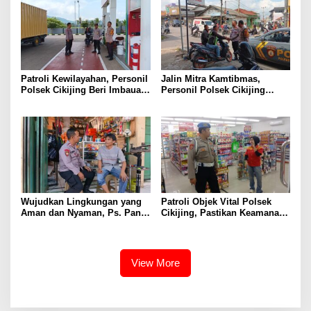
Patroli Kewilayahan, Personil
Jalin Mitra Kamtibmas,
Polsek Cikijing Beri Imbauan
Personil Polsek Cikijing
Kepada Security SPBU
Optimalkan Sambang kepada
Pengendara Ojek Pangkalan
Wujudkan Lingkungan yang
Patroli Objek Vital Polsek
Aman dan Nyaman, Ps. Panit
Cikijing, Pastikan Keamanan
Samapta l Polsek Cikijing
Minimarket dan Beri Rasa
Sambangi Warga Desa
Aman Kepada Masyarakat
Cikijing
View More