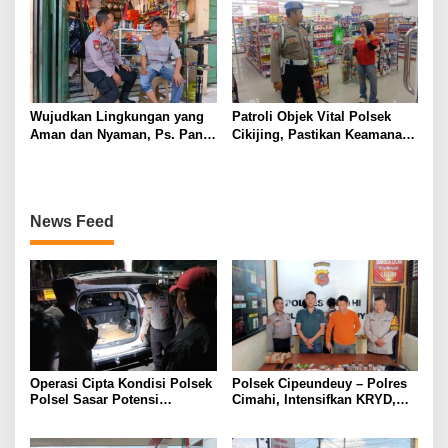
Wujudkan Lingkungan yang
Patroli Objek Vital Polsek
Aman dan Nyaman, Ps. Panit
Cikijing, Pastikan Keamanan
Samapta l Polsek Cikijing
Minimarket dan Beri Rasa
Sambangi Warga Desa
Aman Kepada Masyarakat
Cikijing
News Feed
Operasi Cipta Kondisi Polsek
Polsek Cipeundeuy – Polres
Polsel Sasar Potensi
Cimahi, Intensifkan KRYD,
Gangguan Kamtibmas di
Cegah C3 Dan Tekan
Malam Hari
Peredaran Narkoba, Miras
serta Obat Terlarang