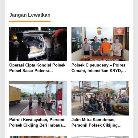
GABUNGAN PENGAMANAN
Swakarsa Gelar Patroli
AKSI UNJUK RASA.
Gabungan Cipta Kondisi
Jangan Lewatkan
Operasi Cipta Kondisi Polsek
Polsek Cipeundeuy – Polres
Polsel Sasar Potensi
Cimahi, Intensifkan KRYD,
Gangguan Kamtibmas di
Cegah C3 Dan Tekan
Malam Hari
Peredaran Narkoba, Miras
serta Obat Terlarang
Patroli Kewilayahan, Personil
Jalin Mitra Kamtibmas,
Polsek Cikijing Beri Imbauan
Personil Polsek Cikijing
Kepada Security SPBU
Optimalkan Sambang kepada
Pengendara Ojek Pangkalan