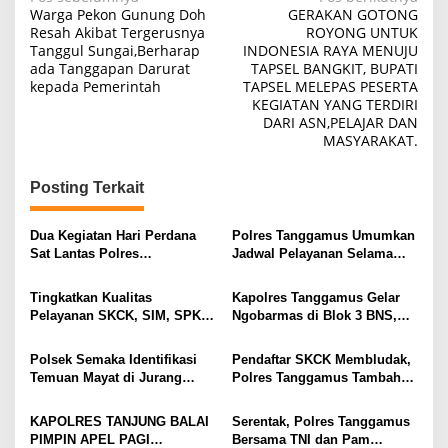
Navigasi
Warga Pekon Gunung Doh
GERAKAN GOTONG
pos
Resah Akibat Tergerusnya
ROYONG UNTUK
Tanggul Sungai,Berharap
INDONESIA RAYA MENUJU
ada Tanggapan Darurat
TAPSEL BANGKIT, BUPATI
kepada Pemerintah
TAPSEL MELEPAS PESERTA
KEGIATAN YANG TERDIRI
DARI ASN,PELAJAR DAN
MASYARAKAT.
Posting Terkait
Dua Kegiatan Hari Perdana
Polres Tanggamus Umumkan
Sat Lantas Polres
Jadwal Pelayanan Selama
Tanggamus, Ini Sasaran
Libur Natal 2025 Dan Tahun
Operasi Keselamatan 2026
Baru 2026
Tingkatkan Kualitas
Kapolres Tanggamus Gelar
Pelayanan SKCK, SIM, SPKT
Ngobarmas di Blok 3 BNS,
dan Penyidikan, Polres
Serap Aspirasi Warga Soal
Tanggamus Gelar FKP 2025
Kamtibmas
Polsek Semaka Identifikasi
Pendaftar SKCK Membludak,
Temuan Mayat di Jurang
Polres Tanggamus Tambah
Rewel
Fasilitas Tenda dan Kursi
KAPOLRES TANJUNG BALAI
Serentak, Polres Tanggamus
PIMPIN APEL PAGI
Bersama TNI dan Pam