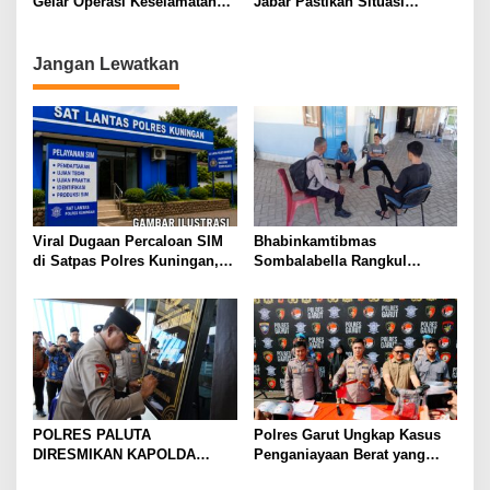
Gelar Operasi Keselamatan
Jabar Pastikan Situasi
Lodaya 2026: Sasar 9
Kamtibmas di Kota Bandung
Pelanggaran Prioritas
Aman dan Kondusif
Jangan Lewatkan
Viral Dugaan Percaloan SIM
Bhabinkamtibmas
di Satpas Polres Kuningan,
Sombalabella Rangkul
Publik Dorong Penelusuran
Pemuda, Ajak Warga Perkuat
dan Penguatan Pengawasan
Kamtibmas dan Semarakkan
HUT Ke-81 RI
POLRES PALUTA
Polres Garut Ungkap Kasus
DIRESMIKAN KAPOLDA
Penganiayaan Berat yang
SUMATERA UTARA DI
Mengakibatkan Korban