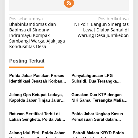
Navigasi
Pos sebelumnya
Pos berikutnya
Bhabinkamtibmas dan
TNI-Polri Bangun Sinergitas
pos
Babinsa di Sindang
Lewat Dialog Santai di
Indramayu Kompak
Warung Desa Juntikebon
Sambangi Warga, Ajak Jaga
Kondusifitas Desa
Posting Terkait
Polda Jabar Pastikan Proses
Penyalahgunaan LPG
Identifikasi Jenazah Korban
Subsidi, Dua Tersangka
Longsor Cisarua Tetap
Dijerat Pasal UU Migas
Berjalan Hingga Selesai
Jelang Ops Ketupat Lodaya,
Gunakan Dua KTP dengan
Kapolda Jabar Tinjau Jalur
NIK Sama, Tersangka Mafia
dan Polsek Terjauh di Selatan
Tanah Loloskan Sertifikat di
Jabar
BPN Cianjur
Ratusan Sertifikat Terbit di
Polda Jabar Ungkap Kasus
Lahan Sengketa, Polda Jabar
Pemalsuan Surat dalam
Tegaskan Komitmen Berantas
Sengketa Lahan Perkebunan
Mafia Tanah
Teh di Cianjur
Jelang Idul Fitri, Polda Jabar
Patroli Malam KRYD Polda