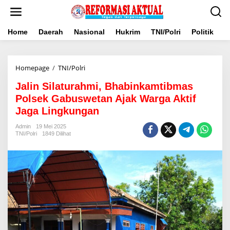
Lewati
ke
konten
Home
Daerah
Nasional
Hukrim
TNI/Polri
Politik
B
Jalin
Homepage
/
TNI/Polri
Silaturahmi,
Jalin Silaturahmi, Bhabinkamtibmas
Bhabinkamtibmas
Polsek
Polsek Gabuswetan Ajak Warga Aktif
Gabuswetan
Jaga Lingkungan
Ajak
Warga
Admin
19 Mei 2025
Aktif
TNI/Polri
1849 Dilihat
Jaga
Lingkungan