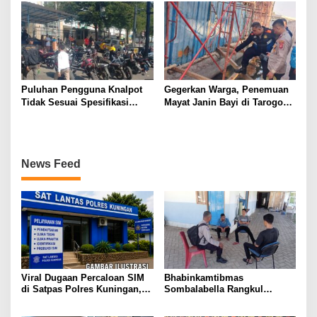
GUNUNGTUA
Meninggal Dunia
Puluhan Pengguna Knalpot
Gegerkan Warga, Penemuan
Tidak Sesuai Spesifikasi
Mayat Janin Bayi di Tarogong
Teknis di Wanaraja Terjaring
Kaler.Polisi Lakukan Oleh
Penertiban Polisi
TKP
News Feed
Viral Dugaan Percaloan SIM
Bhabinkamtibmas
di Satpas Polres Kuningan,
Sombalabella Rangkul
Publik Dorong Penelusuran
Pemuda, Ajak Warga Perkuat
dan Penguatan Pengawasan
Kamtibmas dan Semarakkan