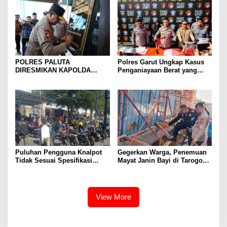
HUT Ke-81 RI
POLRES PALUTA
Polres Garut Ungkap Kasus
DIRESMIKAN KAPOLDA
Penganiayaan Berat yang
SUMATERA UTARA DI
Mengakibatkan Korban
GUNUNGTUA
Meninggal Dunia
Puluhan Pengguna Knalpot
Gegerkan Warga, Penemuan
Tidak Sesuai Spesifikasi
Mayat Janin Bayi di Tarogong
Teknis di Wanaraja Terjaring
Kaler.Polisi Lakukan Oleh
Penertiban Polisi
TKP
View More