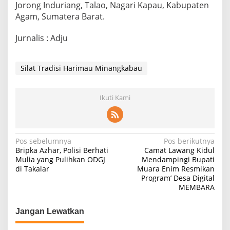
Jorong Induriang, Talao, Nagari Kapau, Kabupaten
Agam, Sumatera Barat.
Jurnalis : Adju
Silat Tradisi Harimau Minangkabau
Ikuti Kami
Navigasi
Pos sebelumnya
Pos berikutnya
Bripka Azhar, Polisi Berhati
Camat Lawang Kidul
pos
Mulia yang Pulihkan ODGJ
Mendampingi Bupati
di Takalar
Muara Enim Resmikan
Program’ Desa Digital
MEMBARA
Jangan Lewatkan