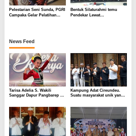
Pelestarian Seni Sunda, PGRI
Bentuk Silaturahmi temu
Campaka Gelar Pelatihan
Pendekar Lewat
Angklung Jelang Perlombaan
MASPI,Pencak Silat
Tingkat Kabupaten
Tradisional jadi Budaya
Warisan Masyarakat
News Feed
Tarisa Adelia S. Wakili
Kampung Adat Cireundeu.
Sanggar Dapur Pangbarep di
Suatu masyarakat unik yang
Lomba Tari Jaipong Tingkat
makanan pokok nya
Provinsi “Dera Kinarya”
Singkong tidak boleh makan
Nasi.