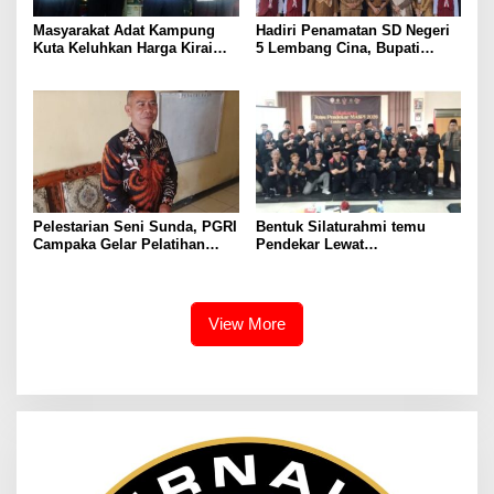
Masyarakat Adat Kampung
Hadiri Penamatan SD Negeri
Kuta Keluhkan Harga Kirai
5 Lembang Cina, Bupati
Mahal Jalan didalam Rusak
Bantaeng Harap Para Siswa
dan Belum Punya Surau,
Terus Lanjutkan Pendidikan
Leuit serta Bale Pertemuan
Ageung
Pelestarian Seni Sunda, PGRI
Bentuk Silaturahmi temu
Campaka Gelar Pelatihan
Pendekar Lewat
Angklung Jelang Perlombaan
MASPI,Pencak Silat
Tingkat Kabupaten
Tradisional jadi Budaya
Warisan Masyarakat
View More