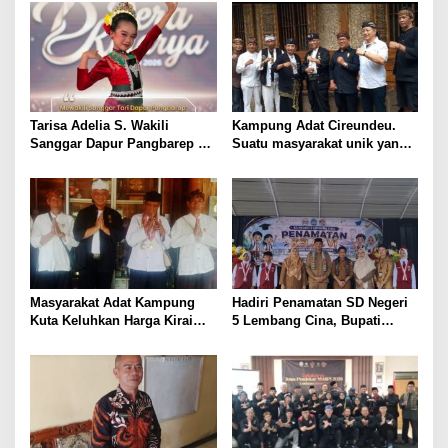
Tarisa Adelia S. Wakili
Kampung Adat Cireundeu.
Sanggar Dapur Pangbarep di
Suatu masyarakat unik yang
Lomba Tari Jaipong Tingkat
makanan pokok nya
Provinsi “Dera Kinarya”
Singkong tidak boleh makan
Nasi.
Masyarakat Adat Kampung
Hadiri Penamatan SD Negeri
Kuta Keluhkan Harga Kirai
5 Lembang Cina, Bupati
Mahal Jalan didalam Rusak
Bantaeng Harap Para Siswa
dan Belum Punya Surau,
Terus Lanjutkan Pendidikan
Leuit serta Bale Pertemuan
Ageung