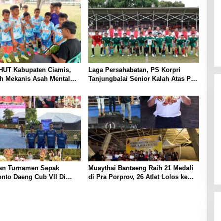
HUT Kabupaten Ciamis,
Laga Persahabatan, PS Korpri
h Mekanis Asah Mental
Tanjungbalai Senior Kalah Atas PS
 Guruminda Cup
Korpri Binjai Dengan Skor 4-3, Tim
Junior di Menangkan PS Korpri
Tanjungbalai dengan Skor 1-0
n Turnamen Sepak
Muaythai Bantaeng Raih 21 Medali
nto Daeng Cub VII Di
di Pra Porprov, 26 Atlet Lolos ke
 Samabintoeng
Porda
ung Meriah