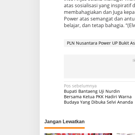
atas sosialisasi yang inspirati
membahagiakan dan Juga kepa
Power atas semangat dan antus
belajar, dan tetap bahagia. “(El
PLN Nusantara Power UP Bukit A
I
Navigasi
Pos sebelumnya
Bupati Bantaeng Uji Nurdin
pos
Bersama Ketua PKK Hadiri Warna
Budaya Yang Dibuka Selvi Ananda
Jangan Lewatkan