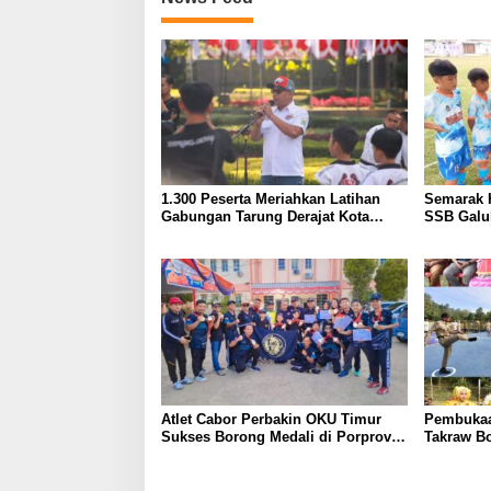
1.300 Peserta Meriahkan Latihan
Semarak 
Gabungan Tarung Derajat Kota
SSB Galu
Bandung, Siap Hadapi Porprov dan
Juara di
Kejurnas
Atlet Cabor Perbakin OKU Timur
Pembukaa
Sukses Borong Medali di Porprov
Takraw Bo
XV Sumatera Selatan Muba 2025
Lapangan
Berlangs