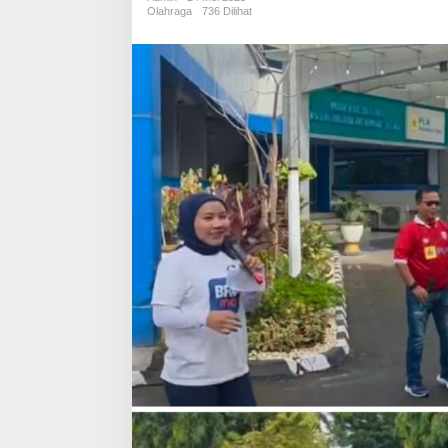
Penuh
Olahraga
736 Dilihat
Energi
dan
Keceriaan