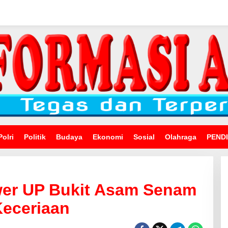
Polri
Politik
Budaya
Ekonomi
Sosial
Olahraga
PEND
er UP Bukit Asam Senam
Keceriaan