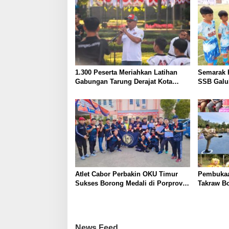
1.300 Peserta Meriahkan Latihan
Semarak 
Gabungan Tarung Derajat Kota
SSB Galu
Bandung, Siap Hadapi Porprov dan
Juara di
Kejurnas
Atlet Cabor Perbakin OKU Timur
Pembukaa
Sukses Borong Medali di Porprov
Takraw Bo
XV Sumatera Selatan Muba 2025
Lapangan
Berlangs
News Feed