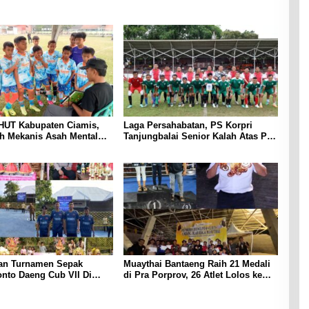
HUT Kabupaten Ciamis,
Laga Persahabatan, PS Korpri
h Mekanis Asah Mental
Tanjungbalai Senior Kalah Atas PS
 Guruminda Cup
Korpri Binjai Dengan Skor 4-3, Tim
Junior di Menangkan PS Korpri
Tanjungbalai dengan Skor 1-0
n Turnamen Sepak
Muaythai Bantaeng Raih 21 Medali
nto Daeng Cub VII Di
di Pra Porprov, 26 Atlet Lolos ke
 Samabintoeng
Porda
ung Meriah