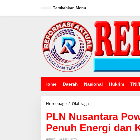
Lewati
ke
Tambahkan Menu
konten
Home
Daerah
Nasional
Hukrim
TNI/
PLN
Homepage
/
Olahraga
Nusantara
PLN Nusantara Pow
Power
UP
Penuh Energi dan 
Bukit
Asam
Senam
Admin
24 Mei 2025