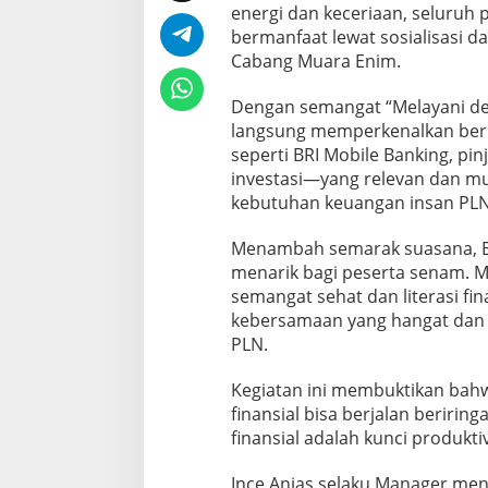
energi dan keceriaan, seluru
bermanfaat lewat sosialisasi da
Cabang Muara Enim.
Dengan semangat “Melayani den
langsung memperkenalkan ber
seperti BRI Mobile Banking, pi
investasi—yang relevan dan m
kebutuhan keuangan insan PLN
Menambah semarak suasana, B
menarik bagi peserta senam. M
semangat sehat dan literasi fin
kebersamaan yang hangat dan
PLN.
Kegiatan ini membuktikan bah
finansial bisa berjalan beririn
finansial adalah kunci produkt
Ince Anjas selaku Manager me