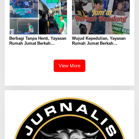
Jalanan
Berikan Apresiasi
Berbagi Tanpa Henti, Yayasan
Wujud Kepedulian, Yayasan
Rumah Jumat Berkah
Rumah Jumat Berkah
Bandung Kembali Gelar Aksi
Bandung Bagikan Takjil di
Sosial Jumat Berkah
Berbagai Masjid
View More