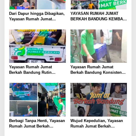
Dari Dapur hingga Dibagikan,
YAYASAN RUMAH JUMAT
Yayasan Rumah Jumat
BERKAH BANDUNG KEMBALI
Berkah Bandung Hadirkan
GELAR BAKSOS RUTIN,
Semangat Berbagi
BAGIKAN MAKANAN KE
MASJID DAN MASYARAKAT
DI JALANAN
Yayasan Rumah Jumat
Yayasan Rumah Jumat
Berkah Bandung Rutin
Berkah Bandung Konsisten
Bagikan Bingkisan Makanan
Gelar Kegiatan Rutin Setiap
kepada Masjid dan Warga di
Jumat, DKM dan Jemaah
Jalanan
Berikan Apresiasi
Berbagi Tanpa Henti, Yayasan
Wujud Kepedulian, Yayasan
Rumah Jumat Berkah
Rumah Jumat Berkah
Bandung Kembali Gelar Aksi
Bandung Bagikan Takjil di