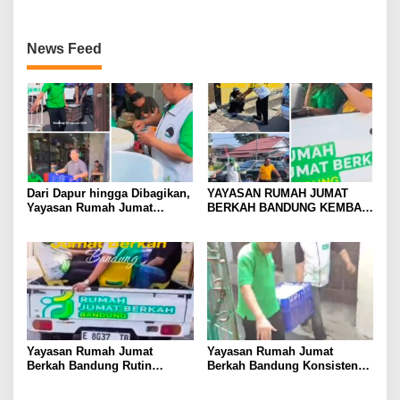
Sosial Jumat Berkah
Berbagai Masjid
News Feed
Dari Dapur hingga Dibagikan,
YAYASAN RUMAH JUMAT
Yayasan Rumah Jumat
BERKAH BANDUNG KEMBALI
Berkah Bandung Hadirkan
GELAR BAKSOS RUTIN,
Semangat Berbagi
BAGIKAN MAKANAN KE
MASJID DAN MASYARAKAT
DI JALANAN
Yayasan Rumah Jumat
Yayasan Rumah Jumat
Berkah Bandung Rutin
Berkah Bandung Konsisten
Bagikan Bingkisan Makanan
Gelar Kegiatan Rutin Setiap
kepada Masjid dan Warga di
Jumat, DKM dan Jemaah