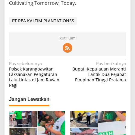
Cultivating Tomorrow, Today.
PT REA KALTIM PLANTATIONSS
Ikuti Kami
Navigasi
Pos sebelumnya
Pos berikutnya
Polsek Karangpawitan
Bupati Kepulauan Meranti
pos
Laksanakan Pengaturan
Lantik Dua Pejabat
Lalu Lintas di Jam Rawan
Pimpinan Tinggi Pratama
Pagi
Jangan Lewatkan