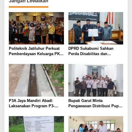
Jangan Lewatkan
Politeknik Jatiluhur Perkuat
DPRD Sukabumi Sahkan
Pemberdayaan Keluarga PKH
Perda Disabilitas dan
melalui Literasi Digital
Sepakati Perubahan KUA-
PPAS 2026
P3A Jaya Mandiri Abadi
Bupati Garut Minta
Laksanakan Program P3-
Pengawasan Distribusi Pupuk
TGAI, Perkuat Jaringan
Bersubsidi Diperketat,
Irigasi di Wanayasa
Pendaftaran RDKK
Dioptimalkan