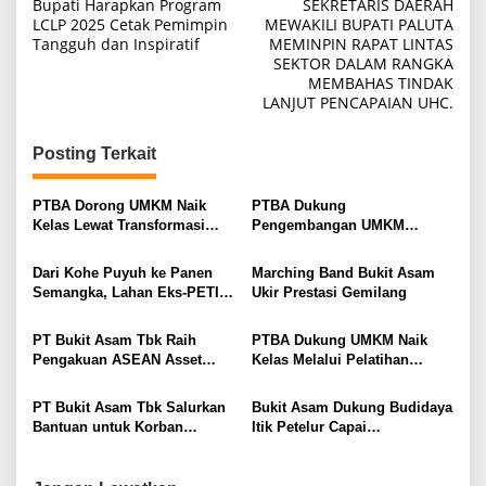
Bupati Harapkan Program
SEKRETARIS DAERAH
pos
LCLP 2025 Cetak Pemimpin
MEWAKILI BUPATI PALUTA
Tangguh dan Inspiratif
MEMINPIN RAPAT LINTAS
SEKTOR DALAM RANGKA
MEMBAHAS TINDAK
LANJUT PENCAPAIAN UHC.
Posting Terkait
PTBA Dorong UMKM Naik
PTBA Dukung
Kelas Lewat Transformasi
Pengembangan UMKM
Digital
Berbasis Alam melalui Madu
Galo-Galo Cupiang
Dari Kohe Puyuh ke Panen
Marching Band Bukit Asam
Semangka, Lahan Eks-PETI
Ukir Prestasi Gemilang
di Desa Darmo Kini Produktif
PT Bukit Asam Tbk Raih
PTBA Dukung UMKM Naik
Pengakuan ASEAN Asset
Kelas Melalui Pelatihan
Class pada ASEAN CGCA
Kemasan Produk Inovatif
2025
PT Bukit Asam Tbk Salurkan
Bukit Asam Dukung Budidaya
Bantuan untuk Korban
Itik Petelur Capai
Kebakaran Komplek Brangau,
Penghasilan di Atas UMR
Tanjung Enim