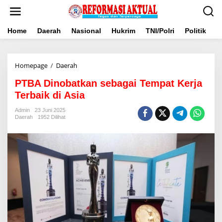
Lewati
ke
konten
Home
Daerah
Nasional
Hukrim
TNI/Polri
Politik
B
PTBA
Homepage
/
Daerah
Dinobatkan
PTBA Dinobatkan sebagai Tempat Kerja
sebagai
Tempat
Terbaik di Asia
Kerja
Terbaik
Admin
23 Juni 2025
Daerah
1952 Dilihat
di
Asia