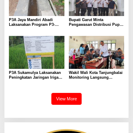
P3A Jaya Mandiri Abadi
Bupati Garut Minta
Laksanakan Program P3-
Pengawasan Distribusi Pupuk
TGAI, Perkuat Jaringan
Bersubsidi Diperketat,
Irigasi di Wanayasa
Pendaftaran RDKK
Dioptimalkan
P3A Sukamulya Laksanakan
Wakil Wali Kota Tanjungbalai
Peningkatan Jaringan Irigasi,
Monitoring Langsung
Dukung Produktivitas
Distribusi MBG di SMA
Pertanian di Tegalwaru
Negeri 2
View More