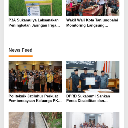
P3A Sukamulya Laksanakan
Wakil Wali Kota Tanjungbalai
Peningkatan Jaringan Irigasi,
Monitoring Langsung
Dukung Produktivitas
Distribusi MBG di SMA
Pertanian di Tegalwaru
Negeri 2
News Feed
Politeknik Jatiluhur Perkuat
DPRD Sukabumi Sahkan
Pemberdayaan Keluarga PKH
Perda Disabilitas dan
melalui Literasi Digital
Sepakati Perubahan KUA-
PPAS 2026