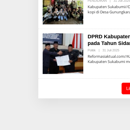
PENDIDIKAN
|
31 Juli 202
Kabupaten Sukabumi//Da
kopi di Desa Gunungkar
DPRD Kabupaten 
pada Tahun Sida
Oleh
Politik
|
31 Juli 2025
Admin
Reformasiaktual.com//K
Kabupaten Sukabumi me
L