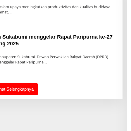
Oleh
5
Admin
lam upaya meningkatkan produktivitas dan kualitas budidaya
amat,
Sukabumi menggelar Rapat Paripurna ke-27
ng 2025
abupaten Sukabumi- Dewan Perwakilan Rakyat Daerah (DPRD)
nggelar Rapat Paripurna
ihat Selengkapnya