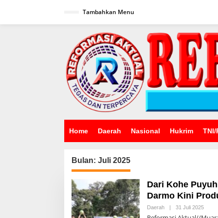
Lewati
ke
Tambahkan Menu
konten
Home
Daerah
Nasional
Hukrim
TNI/
Bulan:
Juli 2025
Dari Kohe Puyuh
Darmo Kini Produ
Oleh
Daerah
|
31 Juli 2025
Admin
Reformasi Aktual//Muar