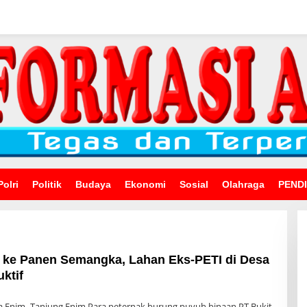
Polri
Politik
Budaya
Ekonomi
Sosial
Olahraga
PEND
 ke Panen Semangka, Lahan Eks-PETI di Desa
ktif
a Enim–Tanjung Enim,Para peternak burung puyuh binaan PT Bukit