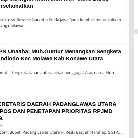
rselamatkan
n
irektorat Reserse Narkoba Polda Jawa Barat kembali menunjukkan
rang melawan
 PN Unaaha; Muh.Guntur Menangkan Sengketa
andiodo Kec Molawe Kab Konawe Utara
onut – Sengketa lahan antara pihak penggugat Atas nama Muh
EKRETARIS DAERAH PADANGLAWAS UTARA
POS DAN PENETAPAN PRIORITAS RPJMD
9.
Oleh
25
Admin
.com: Bupati Padang Lawas Utara H. Reski Basyah Harahap, S.STP.,