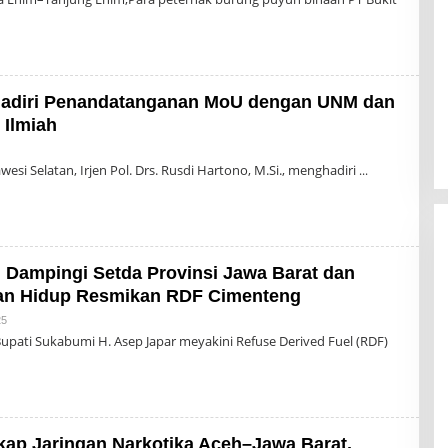
Hadiri Penandatanganan MoU dengan UNM dan
 Ilmiah
n
esi Selatan, Irjen Pol. Drs. Rusdi Hartono, M.Si., menghadiri
 Dampingi Setda Provinsi Jawa Barat dan
an Hidup Resmikan RDF Cimenteng
Oleh
25
Admin
pati Sukabumi H. Asep Japar meyakini Refuse Derived Fuel (RDF)
kap Jaringan Narkotika Aceh–Jawa Barat,