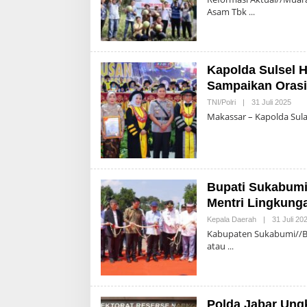
Asam Tbk
Kapolda Sulsel 
Sampaikan Orasi
Oleh
TNI/Polri
|
31 Juli 2025
Admi
Makassar – Kapolda Sulaw
Bupati Sukabumi
Mentri Lingkung
Kepala Daerah
|
31 Juli 20
Kabupaten Sukabumi//Bu
atau
Polda Jabar Ung