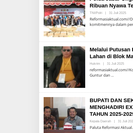
Ribuan Nyawa Te
Oleh
TNI/Polri
|
31 Juli 2025
Admi
Reformasiaktual.com//D
komitmennya dalam pe
Melalui Putusan
Lahan di Blok M
Oleh
Hukrim
|
31 Juli 2025
Admin
reformasiaktual.com//K
Guntur dan
BUPATI DAN S
MENGHADIRI EX
TAHUN 2025-202
Kepala Daerah
|
31 Juli 20
Paluta Reformasi Aktual