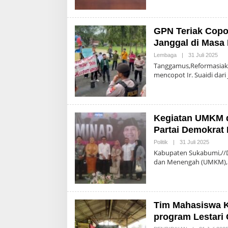
GPN Teriak Copot
Janggal di Masa
Ole
Lembaga
|
31 Juli 2025
Adm
Tanggamus,Reformasiak
mencopot Ir. Suaidi dari
Kegiatan UMKM d
Partai Demokrat 
Oleh
Politik
|
31 Juli 2025
Admin
Kabupaten Sukabumi,//
dan Menengah (UMKM)
Tim Mahasiswa K
program Lestari