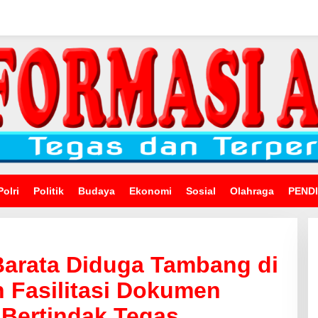
Polri
Politik
Budaya
Ekonomi
Sosial
Olahraga
PEND
Barata Diduga Tambang di
 Fasilitasi Dokumen
 Bertindak Tegas