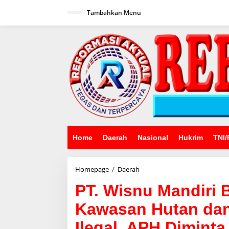
Lewati
ke
Tambahkan Menu
konten
Home
Daerah
Nasional
Hukrim
TNI/
PT.
Homepage
/
Daerah
Wisnu
PT. Wisnu Mandiri 
Mandiri
Barata
Kawasan Hutan dan
Diduga
Tambang
Ilegal, APH Diminta
di