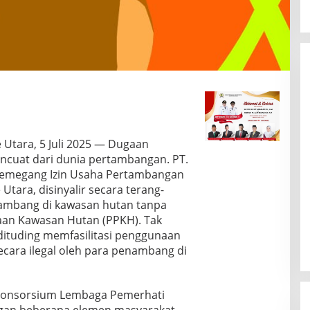
Utara, 5 Juli 2025 — Dugaan
ncuat dari dunia pertambangan. PT.
pemegang Izin Usaha Pertambangan
Utara, disinyalir secara terang-
tambang di kawasan hutan tanpa
aan Kawasan Hutan (PPKH). Tak
 dituding memfasilitasi penggunaan
ecara ilegal oleh para penambang di
 Konsorsium Lembaga Pemerhati
gan beberapa elemen masyarakat