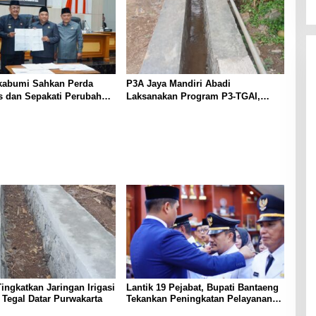
abumi Sahkan Perda
P3A Jaya Mandiri Abadi
as dan Sepakati Perubahan
Laksanakan Program P3-TGAI,
 2026
Perkuat Jaringan Irigasi di
Wanayasa
ingkatkan Jaringan Irigasi
Lantik 19 Pejabat, Bupati Bantaeng
 Tegal Datar Purwakarta
Tekankan Peningkatan Pelayanan
kepada Masyarakat