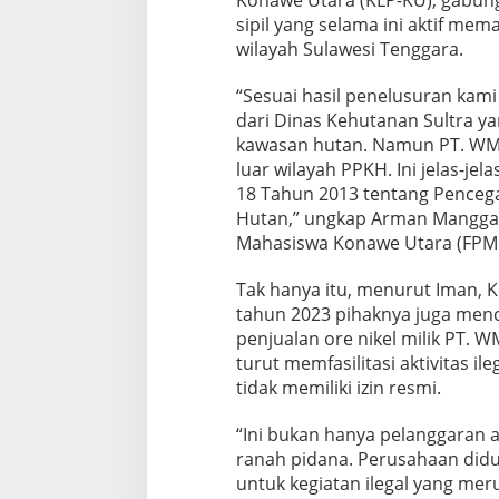
sipil yang selama ini aktif me
wilayah Sulawesi Tenggara.
“Sesuai hasil penelusuran kami
dari Dinas Kehutanan Sultra yan
kawasan hutan. Namun PT. WM
luar wilayah PPKH. Ini jelas-
18 Tahun 2013 tentang Pence
Hutan,” ungkap Arman Mangga
Mahasiswa Konawe Utara (FPMK
Tak hanya itu, menurut Iman, K
tahun 2023 pihaknya juga me
penjualan ore nikel milik PT. W
turut memfasilitasi aktivitas i
tidak memiliki izin resmi.
“Ini bukan hanya pelanggaran a
ranah pidana. Perusahaan di
untuk kegiatan ilegal yang me