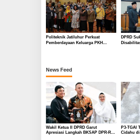
Politeknik Jatiluhur Perkuat
DPRD Suk
Pemberdayaan Keluarga PKH
Disabilit
melalui Literasi Digital
KUA-PPAS
News Feed
Wakil Ketua II DPRD Garut
P3-TGAI T
Apresiasi Langkah BKSAP DPR-RI
Cidahu di
Dorong Potensi Ekonomi Garut