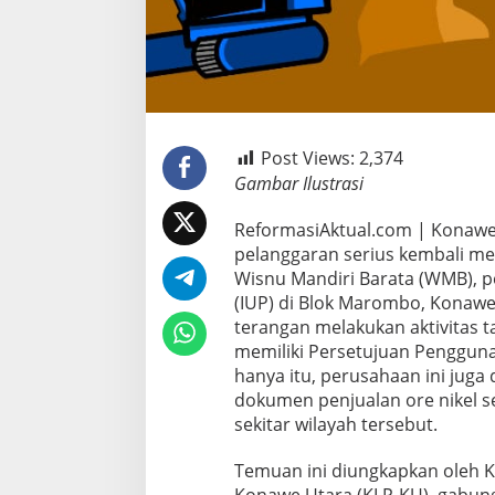
Post Views:
2,374
Gambar Ilustrasi
ReformasiAktual.com | Konawe 
pelanggaran serius kembali me
Wisnu Mandiri Barata (WMB), 
(IUP) di Blok Marombo, Konawe 
terangan melakukan aktivitas 
memiliki Persetujuan Penggun
hanya itu, perusahaan ini juga
dokumen penjualan ore nikel s
sekitar wilayah tersebut.
Temuan ini diungkapkan oleh
Konawe Utara (KLP-KU), gabun