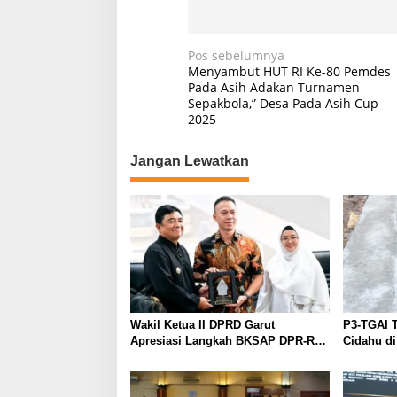
Navigasi
Pos sebelumnya
Menyambut HUT RI Ke-80 Pemdes
pos
Pada Asih Adakan Turnamen
Sepakbola,” Desa Pada Asih Cup
2025
Jangan Lewatkan
Wakil Ketua II DPRD Garut
P3-TGAI T
Apresiasi Langkah BKSAP DPR-RI
Cidahu di
Dorong Potensi Ekonomi Garut
Tembus Pasar Internasional