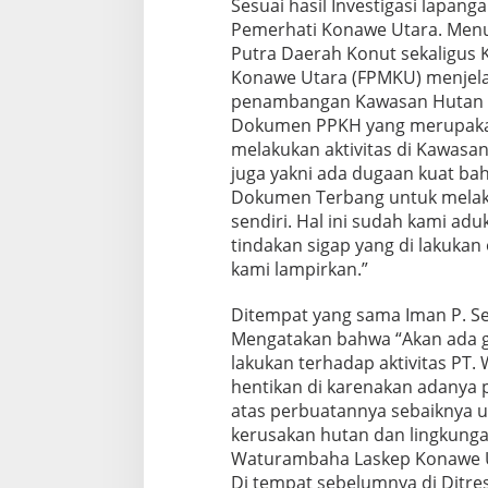
Sesuai hasil Investigasi lapan
Pemerhati Konawe Utara. Men
Putra Daerah Konut sekaligus
Konawe Utara (FPMKU) menjel
penambangan Kawasan Hutan d
Dokumen PPKH yang merupakan 
melakukan aktivitas di Kawasa
juga yakni ada dugaan kuat bah
Dokumen Terbang untuk melaku
sendiri. Hal ini sudah kami ad
tindakan sigap yang di lakukan
kami lampirkan.”
Ditempat yang sama Iman P. Se
Mengatakan bahwa “Akan ada g
lakukan terhadap aktivitas PT
hentikan di karenakan adanya p
atas perbuatannya sebaiknya u
kerusakan hutan dan lingkungan 
Waturambaha Laskep Konawe U
Di tempat sebelumnya di Ditre