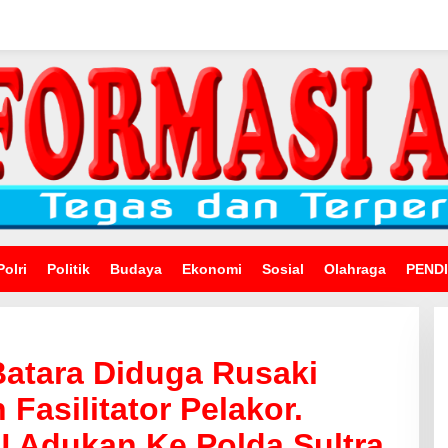
Polri
Politik
Budaya
Ekonomi
Sosial
Olahraga
PEND
Batara Diduga Rusaki
Fasilitator Pelakor.
Adukan Ke Polda Sultra