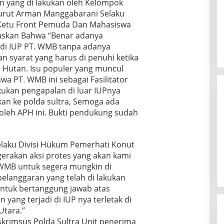
gan yang di lakukan oleh Kelompok
urut Arman Manggabarani Selaku
 Ketu Front Pemuda Dan Mahasiswa
askan Bahwa “Benar adanya
i IUP PT. WMB tanpa adanya
syarat yang harus di penuhi ketika
n Hutan. Isu populer yang muncul
wa PT. WMB ini sebagai Fasilitator
kan pengapalan di luar IUPnya
ukan ke polda sultra, Semoga ada
 oleh APH ini. Bukti pendukung sudah
laku Divisi Hukum Pemerhati Konut
erakan aksi protes yang akan kami
. WMB untuk segera mungkin di
elanggaran yang telah di lakukan
ntuk bertanggung jawab atas
yang terjadi di IUP nya terletak di
tara.”
skrimsus Polda Sultra Unit penerima