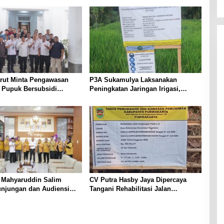
arut Minta Pengawasan
P3A Sukamulya Laksanakan
i Pupuk Bersubsidi
Peningkatan Jaringan Irigasi,
t, Pendaftaran RDKK
Dukung Produktivitas Pertanian di
lkan
Tegalwaru
a Mahyaruddin Salim
CV Putra Hasby Jaya Dipercaya
unjungan dan Audiensi
Tangani Rehabilitasi Jalan
i Hanura Tanjungbalai
Lingkungan di Desa Sukamulya