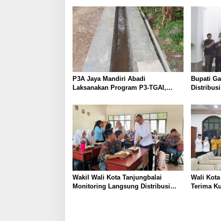
P3A Jaya Mandiri Abadi
Bupati G
Laksanakan Program P3-TGAI,
Distribus
Perkuat Jaringan Irigasi di
Diperketa
Wanayasa
Dioptima
Wakil Wali Kota Tanjungbalai
Wali Kot
Monitoring Langsung Distribusi
Terima K
MBG di SMA Negeri 2
DPC Parta