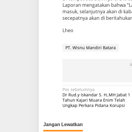
Laporan mengatakan bahwa “L
masuk, selanjutnya akan di ka
secepatnya akan di beritahuka
Lheo
PT. Wisnu Mandiri Batara
I
Navigasi
Pos sebelumnya
Dr Rud.y Iskandar S. H,.MH Jabat 1
pos
Tahun Kajari Muara Enim Telah
Ungkap Perkara Pidana Korupsi
Jangan Lewatkan