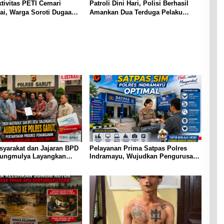
tivitas PETI Cemari
Patroli Dini Hari, Polisi Berhasil
ai, Warga Soroti Dugaan
Amankan Dua Terduga Pelaku
si dengan Oknum APH,
Pembawa Senjata Tajam
negakan Hukum
an
syarakat dan Jajaran BPD
Pelayanan Prima Satpas Polres
jungmulya Layangkan
Indramayu, Wujudkan Pengurusan
iensi ke Polres Garut,
SIM yang Mudah dan Terpercaya
kan Progres Penanganan
enggelapan Dana Desa
ram PKH