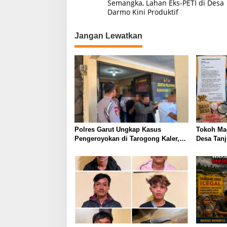
pos
Semangka, Lahan Eks-PETI di Desa
Darmo Kini Produktif
Jangan Lewatkan
Polres Garut Ungkap Kasus
Tokoh Ma
Pengeroyokan di Tarogong Kaler,
Desa Tan
22 Terduga Pelaku Berhasil
Surat Aud
Diamankan
Pertanya
Dugaan P
dan Prog