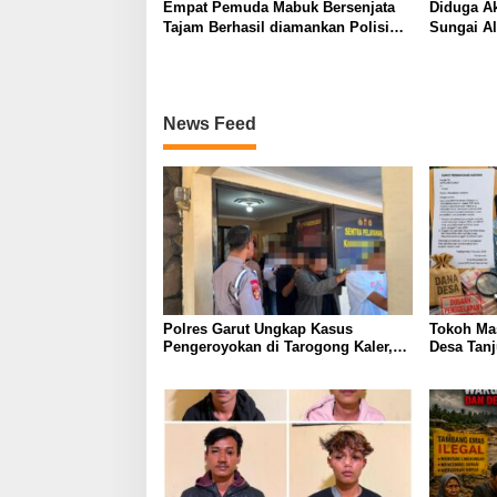
Empat Pemuda Mabuk Bersenjata
Diduga Ak
Tajam Berhasil diamankan Polisi
Sungai Al
Saat Patroli Dini Hari
Koordina
Minta Pe
Transpar
News Feed
Polres Garut Ungkap Kasus
Tokoh Ma
Pengeroyokan di Tarogong Kaler,
Desa Tan
22 Terduga Pelaku Berhasil
Surat Aud
Diamankan
Pertanya
Dugaan P
dan Prog