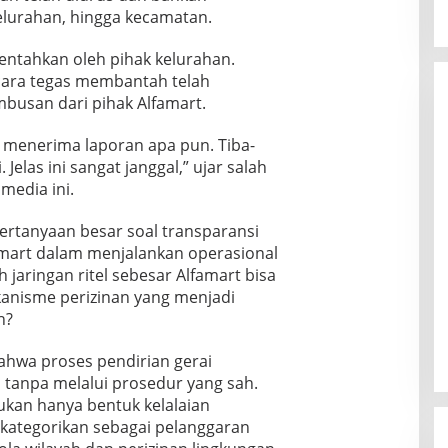
kelurahan, hingga kecamatan.
entahkan oleh pihak kelurahan.
cara tegas membantah telah
busan dari pihak Alfamart.
h menerima laporan apa pun. Tiba-
 Jelas ini sangat janggal,” ujar salah
media ini.
rtanyaan besar soal transparansi
amart dalam menjalankan operasional
 jaringan ritel sebesar Alfamart bisa
nisme perizinan yang menjadi
h?
hwa proses pendirian gerai
 tanpa melalui prosedur yang sah.
bukan hanya bentuk kelalaian
dikategorikan sebagai pelanggaran