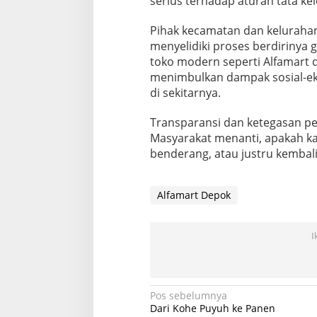
serius terhadap aturan tata kel
Pihak kecamatan dan kelurahan
menyelidiki proses berdirinya g
toko modern seperti Alfamart d
menimbulkan dampak sosial-ek
di sekitarnya.
Transparansi dan ketegasan pe
Masyarakat menanti, apakah kas
benderang, atau justru kembal
Alfamart Depok
I
Navigasi
Pos sebelumnya
Dari Kohe Puyuh ke Panen