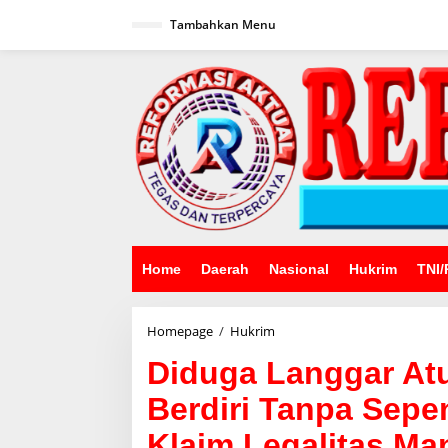
Lewati
ke
Tambahkan Menu
konten
Home
Daerah
Nasional
Hukrim
TNI/
Diduga
Homepage
/
Hukrim
Langgar
Diduga Langgar Atu
Aturan,
Alfamart
Berdiri Tanpa Sepe
Rawa
Geni
Klaim Legalitas M
Berdiri