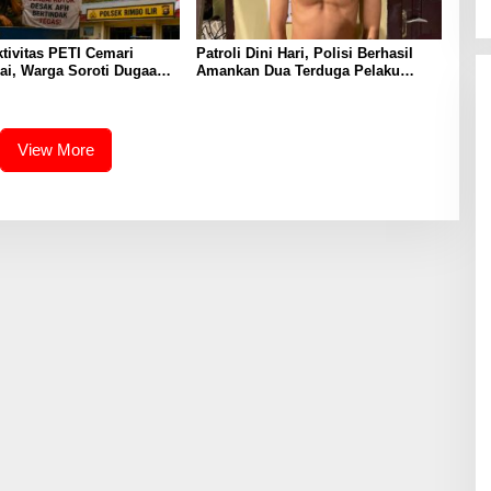
tivitas PETI Cemari
Patroli Dini Hari, Polisi Berhasil
ai, Warga Soroti Dugaan
Amankan Dua Terduga Pelaku
si dengan Oknum APH,
Pembawa Senjata Tajam
negakan Hukum
an
View More