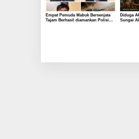
Empat Pemuda Mabuk Bersenjata
Diduga Ak
Tajam Berhasil diamankan Polisi
Sungai Al
Saat Patroli Dini Hari
Koordina
Minta Pe
Transpar