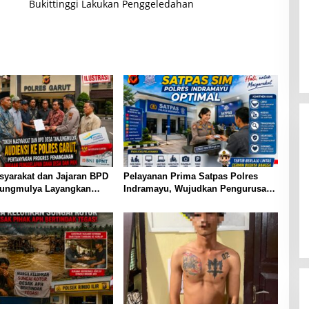
Bukittinggi Lakukan Penggeledahan
syarakat dan Jajaran BPD
Pelayanan Prima Satpas Polres
jungmulya Layangkan
Indramayu, Wujudkan Pengurusan
iensi ke Polres Garut,
SIM yang Mudah dan Terpercaya
kan Progres Penanganan
enggelapan Dana Desa
ram PKH