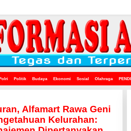
Polri
Politik
Budaya
Ekonomi
Sosial
Olahraga
PEND
ran, Alfamart Rawa Geni
ngetahuan Kelurahan:
anajemen Dipertanyakan