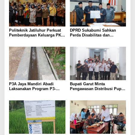
Politeknik Jatiluhur Perkuat
DPRD Sukabumi Sahkan
Pemberdayaan Keluarga PKH
Perda Disabilitas dan
melalui Literasi Digital
Sepakati Perubahan KUA-
PPAS 2026
P3A Jaya Mandiri Abadi
Bupati Garut Minta
Laksanakan Program P3-
Pengawasan Distribusi Pupuk
TGAI, Perkuat Jaringan
Bersubsidi Diperketat,
Irigasi di Wanayasa
Pendaftaran RDKK
Dioptimalkan