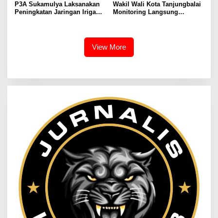
P3A Sukamulya Laksanakan
Wakil Wali Kota Tanjungbalai
Peningkatan Jaringan Irigasi,
Monitoring Langsung
Dukung Produktivitas
Distribusi MBG di SMA
Pertanian di Tegalwaru
Negeri 2
View More