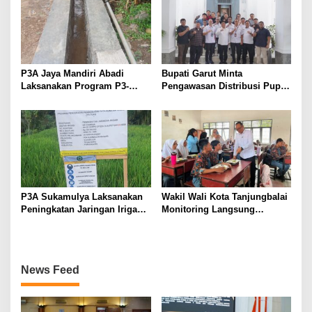
P3A Jaya Mandiri Abadi
Bupati Garut Minta
Laksanakan Program P3-
Pengawasan Distribusi Pupuk
TGAI, Perkuat Jaringan
Bersubsidi Diperketat,
Irigasi di Wanayasa
Pendaftaran RDKK
Dioptimalkan
P3A Sukamulya Laksanakan
Wakil Wali Kota Tanjungbalai
Peningkatan Jaringan Irigasi,
Monitoring Langsung
Dukung Produktivitas
Distribusi MBG di SMA
Pertanian di Tegalwaru
Negeri 2
News Feed