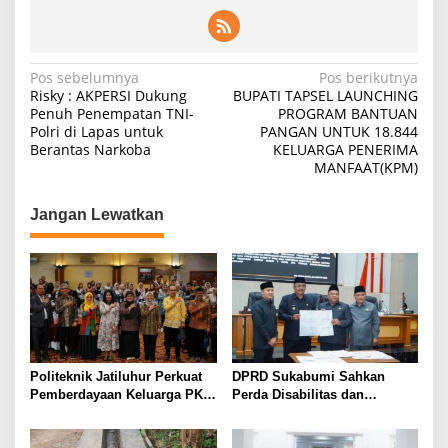
Navigasi
Pos sebelumnya
Pos berikutnya
Risky : AKPERSI Dukung
BUPATI TAPSEL LAUNCHING
pos
Penuh Penempatan TNI-
PROGRAM BANTUAN
Polri di Lapas untuk
PANGAN UNTUK 18.844
Berantas Narkoba
KELUARGA PENERIMA
MANFAAT(KPM)
Jangan Lewatkan
Politeknik Jatiluhur Perkuat
DPRD Sukabumi Sahkan
Pemberdayaan Keluarga PKH
Perda Disabilitas dan
melalui Literasi Digital
Sepakati Perubahan KUA-
PPAS 2026