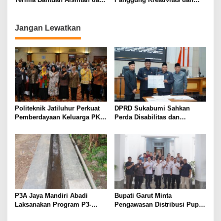
Kementan
Inovasi Pendidik – Siswa
Jangan Lewatkan
Politeknik Jatiluhur Perkuat
DPRD Sukabumi Sahkan
Pemberdayaan Keluarga PKH
Perda Disabilitas dan
melalui Literasi Digital
Sepakati Perubahan KUA-
PPAS 2026
P3A Jaya Mandiri Abadi
Bupati Garut Minta
Laksanakan Program P3-
Pengawasan Distribusi Pupuk
TGAI, Perkuat Jaringan
Bersubsidi Diperketat,