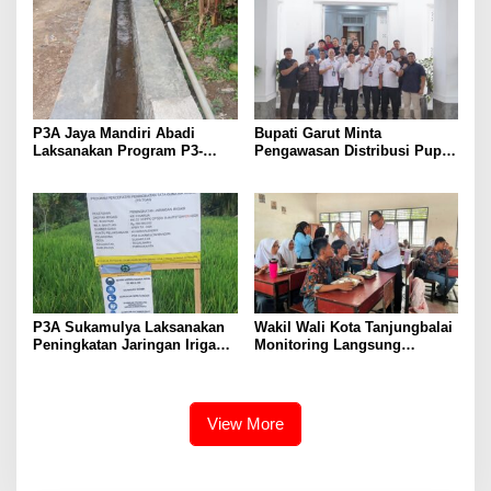
P3A Jaya Mandiri Abadi
Bupati Garut Minta
Laksanakan Program P3-
Pengawasan Distribusi Pupuk
TGAI, Perkuat Jaringan
Bersubsidi Diperketat,
Irigasi di Wanayasa
Pendaftaran RDKK
Dioptimalkan
P3A Sukamulya Laksanakan
Wakil Wali Kota Tanjungbalai
Peningkatan Jaringan Irigasi,
Monitoring Langsung
Dukung Produktivitas
Distribusi MBG di SMA
Pertanian di Tegalwaru
Negeri 2
View More