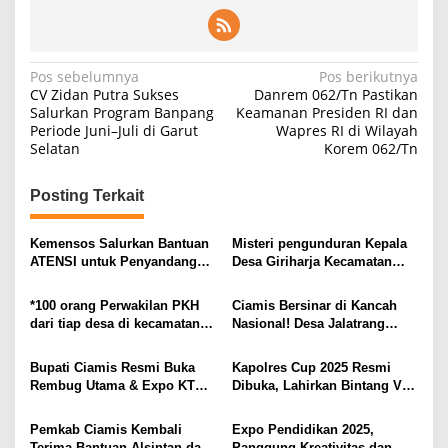
Navigasi
Pos sebelumnya
Pos berikutnya
CV Zidan Putra Sukses
Danrem 062/Tn Pastikan
pos
Salurkan Program Banpang
Keamanan Presiden RI dan
Periode Juni–Juli di Garut
Wapres RI di Wilayah
Selatan
Korem 062/Tn
Posting Terkait
Kemensos Salurkan Bantuan
Misteri pengunduran Kepala
ATENSI untuk Penyandang
Desa Giriharja Kecamatan
Disabilitas di Ciamis, Bupati :
Rancah Ciamis Ada Apa?
Semoga Meningkatkan
*100 orang Perwakilan PKH
Ciamis Bersinar di Kancah
Kesejahteraan!
dari tiap desa di kecamatan
Nasional! Desa Jalatrang
Cisaga ikuti acaraPertemuan
Dinilai Lomba Pekarangan
Peningkatan kemampuan
Pangan Bergizi Tingkat
Bupati Ciamis Resmi Buka
Kapolres Cup 2025 Resmi
Keluarga (P2K2) *
Mabes Polri
Rembug Utama & Expo KTNA
Dibuka, Lahirkan Bintang Voli
2025
Muda Masa Depan
Pemkab Ciamis Kembali
Expo Pendidikan 2025,
Terima Bantuan Alsintan dari
Panggung Kreativitas dan