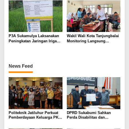
Irigasi di Wanayasa
Pendaftaran RDKK
Dioptimalkan
P3A Sukamulya Laksanakan
Wakil Wali Kota Tanjungbalai
Peningkatan Jaringan Irigasi,
Monitoring Langsung
Dukung Produktivitas
Distribusi MBG di SMA
Pertanian di Tegalwaru
Negeri 2
News Feed
Politeknik Jatiluhur Perkuat
DPRD Sukabumi Sahkan
Pemberdayaan Keluarga PKH
Perda Disabilitas dan
melalui Literasi Digital
Sepakati Perubahan KUA-
PPAS 2026