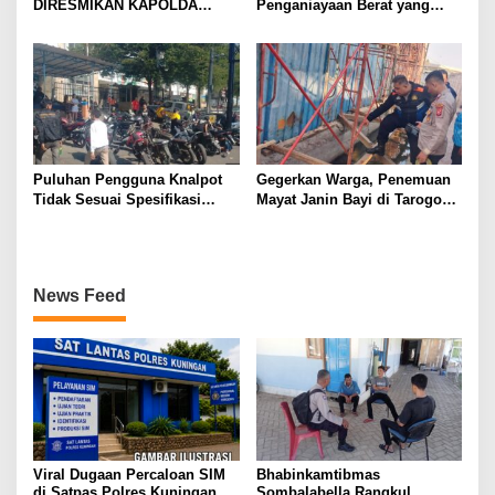
DIRESMIKAN KAPOLDA
Penganiayaan Berat yang
SUMATERA UTARA DI
Mengakibatkan Korban
GUNUNGTUA
Meninggal Dunia
Puluhan Pengguna Knalpot
Gegerkan Warga, Penemuan
Tidak Sesuai Spesifikasi
Mayat Janin Bayi di Tarogong
Teknis di Wanaraja Terjaring
Kaler.Polisi Lakukan Oleh
Penertiban Polisi
TKP
News Feed
Viral Dugaan Percaloan SIM
Bhabinkamtibmas
di Satpas Polres Kuningan,
Sombalabella Rangkul