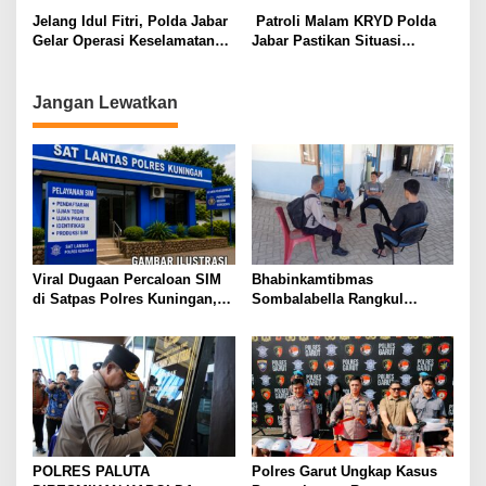
Mafia Tanah
Teh di Cianjur
Jelang Idul Fitri, Polda Jabar
Patroli Malam KRYD Polda
Gelar Operasi Keselamatan
Jabar Pastikan Situasi
Lodaya 2026: Sasar 9
Kamtibmas di Kota Bandung
Pelanggaran Prioritas
Aman dan Kondusif
Jangan Lewatkan
Viral Dugaan Percaloan SIM
Bhabinkamtibmas
di Satpas Polres Kuningan,
Sombalabella Rangkul
Publik Dorong Penelusuran
Pemuda, Ajak Warga Perkuat
dan Penguatan Pengawasan
Kamtibmas dan Semarakkan
HUT Ke-81 RI
POLRES PALUTA
Polres Garut Ungkap Kasus