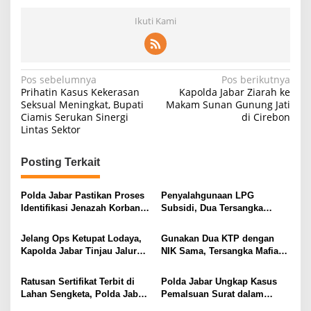
Ikuti Kami
Navigasi
Pos sebelumnya
Pos berikutnya
Prihatin Kasus Kekerasan
Kapolda Jabar Ziarah ke
pos
Seksual Meningkat, Bupati
Makam Sunan Gunung Jati
Ciamis Serukan Sinergi
di Cirebon
Lintas Sektor
Posting Terkait
Polda Jabar Pastikan Proses
Penyalahgunaan LPG
Identifikasi Jenazah Korban
Subsidi, Dua Tersangka
Longsor Cisarua Tetap
Dijerat Pasal UU Migas
Berjalan Hingga Selesai
Jelang Ops Ketupat Lodaya,
Gunakan Dua KTP dengan
Kapolda Jabar Tinjau Jalur
NIK Sama, Tersangka Mafia
dan Polsek Terjauh di Selatan
Tanah Loloskan Sertifikat di
Jabar
BPN Cianjur
Ratusan Sertifikat Terbit di
Polda Jabar Ungkap Kasus
Lahan Sengketa, Polda Jabar
Pemalsuan Surat dalam
Tegaskan Komitmen Berantas
Sengketa Lahan Perkebunan