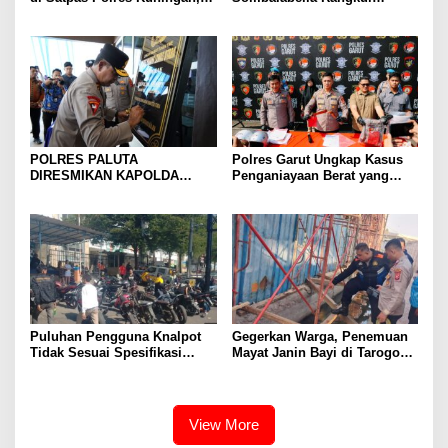
Publik Dorong Penelusuran
Pemuda, Ajak Warga Perkuat
dan Penguatan Pengawasan
Kamtibmas dan Semarakkan
HUT Ke-81 RI
POLRES PALUTA
Polres Garut Ungkap Kasus
DIRESMIKAN KAPOLDA
Penganiayaan Berat yang
SUMATERA UTARA DI
Mengakibatkan Korban
GUNUNGTUA
Meninggal Dunia
Puluhan Pengguna Knalpot
Gegerkan Warga, Penemuan
Tidak Sesuai Spesifikasi
Mayat Janin Bayi di Tarogong
Teknis di Wanaraja Terjaring
Kaler.Polisi Lakukan Oleh
Penertiban Polisi
TKP
View More