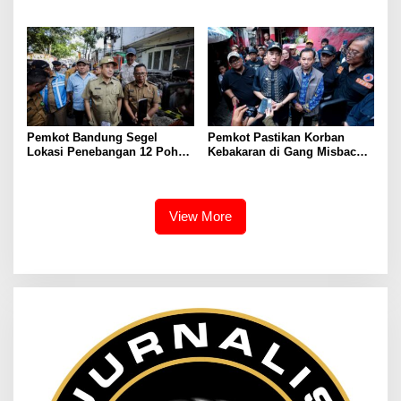
Anggaran 2027, Soroti
Perkuat Ketahanan Keluarga
Operasional Damkar, BRT,
hingga Keamanan Siber
Pemkot Bandung Segel
Pemkot Pastikan Korban
Lokasi Penebangan 12 Pohon
Kebakaran di Gang Misbach
Tanpa Izin di Pasar Cijerah
Babakan Ciparay Dapat
Bantuan
View More