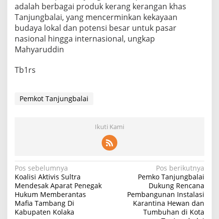
adalah berbagai produk kerang kerangan khas
Tanjungbalai, yang mencerminkan kekayaan
budaya lokal dan potensi besar untuk pasar
nasional hingga internasional, ungkap
Mahyaruddin
Tb1rs
Pemkot Tanjungbalai
Ikuti Kami
Navigasi
Pos sebelumnya
Pos berikutnya
Koalisi Aktivis Sultra
Pemko Tanjungbalai
pos
Mendesak Aparat Penegak
Dukung Rencana
Hukum Memberantas
Pembangunan Instalasi
Mafia Tambang Di
Karantina Hewan dan
Kabupaten Kolaka
Tumbuhan di Kota