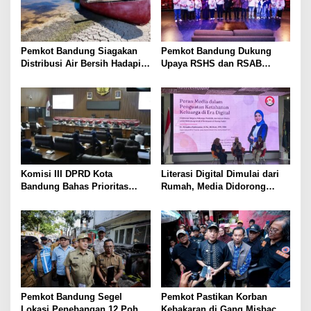
Pemkot Bandung Siagakan
Pemkot Bandung Dukung
Distribusi Air Bersih Hadapi
Upaya RSHS dan RSAB
Dampak Musim Kemarau
Harapan Kita Perkuat Deteksi
Dini Thalasemia
Komisi III DPRD Kota
Literasi Digital Dimulai dari
Bandung Bahas Prioritas
Rumah, Media Didorong
Anggaran 2027, Soroti
Perkuat Ketahanan Keluarga
Operasional Damkar, BRT,
hingga Keamanan Siber
Pemkot Bandung Segel
Pemkot Pastikan Korban
Lokasi Penebangan 12 Pohon
Kebakaran di Gang Misbach