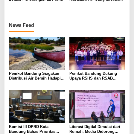
Tanpa Izin di Pasar Cijerah
Babakan Ciparay Dapat
Bantuan
News Feed
Pemkot Bandung Siagakan
Pemkot Bandung Dukung
Distribusi Air Bersih Hadapi
Upaya RSHS dan RSAB
Dampak Musim Kemarau
Harapan Kita Perkuat Deteksi
Dini Thalasemia
Komisi III DPRD Kota
Literasi Digital Dimulai dari
Bandung Bahas Prioritas
Rumah, Media Didorong