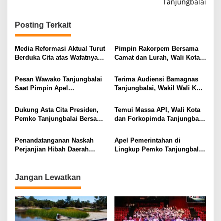
Tanjungbalai
Posting Terkait
Media Reformasi Aktual Turut
Pimpin Rakorpem Bersama
Berduka Cita atas Wafatnya
Camat dan Lurah, Wali Kota
Ibu Hj. Salmah Saragih,
Tanjungbalai Sampaikan
Ibunda Wali Kota
Sejumlah Point Penting Guna
Pesan Wawako Tanjungbalai
Terima Audiensi Bamagnas
Tanjungbalai
Mensukseskan Visi
Saat Pimpin Apel
Tanjungbalai, Wakil Wali Kota
Tanjungbalai EMAS
Pemerintahan : Perkuat
Sampaikan Komitmen Pemko
Semangat Pengabdian,
Tanjungbalai Mendukung
Dukung Asta Cita Presiden,
Temui Massa API, Wali Kota
Solidaritas, dan Komitmen
Kegiatan Keagamaan dan
Pemko Tanjungbalai Bersama
dan Forkopimda Tanjungbalai
Memberi Pelayanan Terbaik
Junjung Tinggi Toleransi
Kakanwil Imigrasi Provsu dan
Setujui Pembatalan Hibah
Kepada Masyarakat
Antar Umat Beragama
Stakeholder Tanam Perdana
Bagi Forkopimda dan Akan
Penandatanganan Naskah
Apel Pemerintahan di
Bibit Kelapa dan Jagung di
Selalu Berpihak Atas
Perjanjian Hibah Daerah
Lingkup Pemko Tanjungbalai,
Kelurahan Sei Raja
Kepetingan Masyarakat
(NPHD) dan Serah Terima
Asisten Administrasi dan
Hibah Tanah Wali Kota
Umum Sampaikan Pesan
Tanjungbalai Dengan BNN
Wali Kota : Jaga Kondusifitas
Jangan Lewatkan
Kota Tanjungbalai dan BPOM
dan Jadi Peneduh di tengah
di Tanjungbalai
Dinamika Bangsa