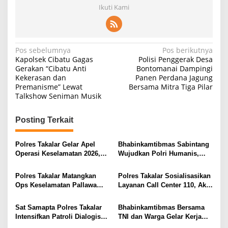
Ikuti Kami
Navigasi
Pos sebelumnya
Pos berikutnya
Kapolsek Cibatu Gagas
Polisi Penggerak Desa
pos
Gerakan “Cibatu Anti
Bontomanai Dampingi
Kekerasan dan
Panen Perdana Jagung
Premanisme” Lewat
Bersama Mitra Tiga Pilar
Talkshow Seniman Musik
Posting Terkait
Polres Takalar Gelar Apel
Bhabinkamtibmas Sabintang
Operasi Keselamatan 2026,
Wujudkan Polri Humanis,
Fokus Wujudkan
Antar Lansia Sakit Kontrol
Kamseltibcarlantas Jelang
Kesehatan
Polres Takalar Matangkan
Polres Takalar Sosialisasikan
Ops Ketupat
Ops Keselamatan Pallawa
Layanan Call Center 110, Aktif
2026 Lewat Lat Pra Ops
24 Jam Respon Cepat
Mandiri Kewilayahan
Sat Samapta Polres Takalar
Bhabinkamtibmas Bersama
Intensifkan Patroli Dialogis
TNI dan Warga Gelar Kerja
Malam Hari, Sasar Minimarket
Bakti Jaga Kebersihan Desa