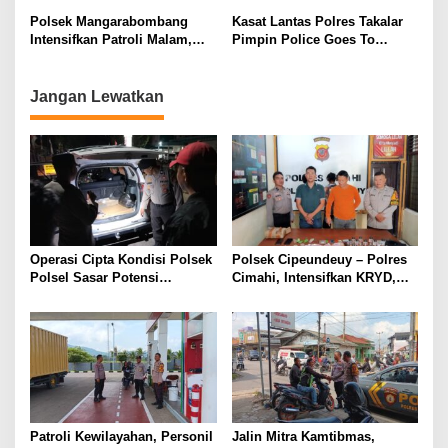
dan Permukiman
Sampulungan
Polsek Mangarabombang
Kasat Lantas Polres Takalar
Intensifkan Patroli Malam,
Pimpin Police Goes To
Wujudkan Kamtibmas
School, Ajak Pelajar Jadi
Kondusif
Pelopor Keselamatan Berlalu
Lintas
Jangan Lewatkan
Operasi Cipta Kondisi Polsek
Polsek Cipeundeuy – Polres
Polsel Sasar Potensi
Cimahi, Intensifkan KRYD,
Gangguan Kamtibmas di
Cegah C3 Dan Tekan
Malam Hari
Peredaran Narkoba, Miras
serta Obat Terlarang
Patroli Kewilayahan, Personil
Jalin Mitra Kamtibmas,