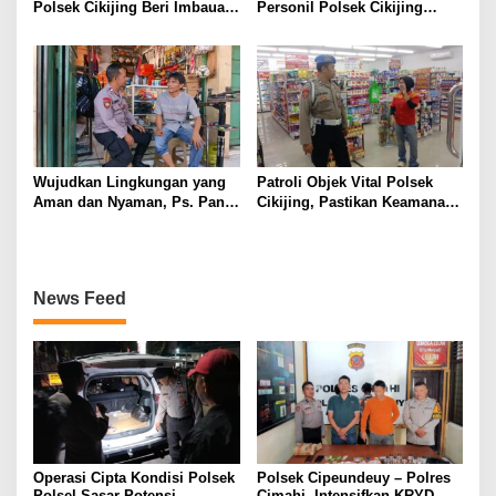
Polsek Cikijing Beri Imbauan
Personil Polsek Cikijing
Kepada Security SPBU
Optimalkan Sambang kepada
Pengendara Ojek Pangkalan
Wujudkan Lingkungan yang
Patroli Objek Vital Polsek
Aman dan Nyaman, Ps. Panit
Cikijing, Pastikan Keamanan
Samapta l Polsek Cikijing
Minimarket dan Beri Rasa
Sambangi Warga Desa
Aman Kepada Masyarakat
Cikijing
News Feed
Operasi Cipta Kondisi Polsek
Polsek Cipeundeuy – Polres
Polsel Sasar Potensi
Cimahi, Intensifkan KRYD,