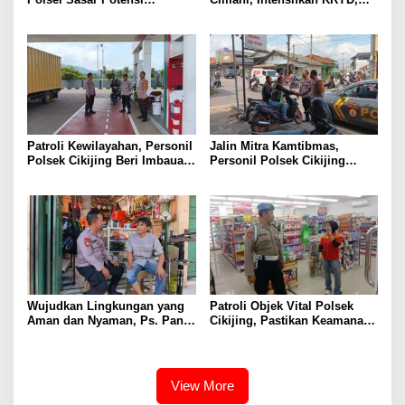
Gangguan Kamtibmas di
Cegah C3 Dan Tekan
Malam Hari
Peredaran Narkoba, Miras
serta Obat Terlarang
Patroli Kewilayahan, Personil
Jalin Mitra Kamtibmas,
Polsek Cikijing Beri Imbauan
Personil Polsek Cikijing
Kepada Security SPBU
Optimalkan Sambang kepada
Pengendara Ojek Pangkalan
Wujudkan Lingkungan yang
Patroli Objek Vital Polsek
Aman dan Nyaman, Ps. Panit
Cikijing, Pastikan Keamanan
Samapta l Polsek Cikijing
Minimarket dan Beri Rasa
Sambangi Warga Desa
Aman Kepada Masyarakat
Cikijing
View More