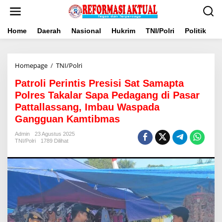
Lewati
ke
konten
Home
Daerah
Nasional
Hukrim
TNI/Polri
Politik
B
Patroli
Homepage
/
TNI/Polri
Perintis
Patroli Perintis Presisi Sat Samapta
Presisi
Sat
Polres Takalar Sapa Pedagang di Pasar
Samapta
Pattallassang, Imbau Waspada
Polres
Gangguan Kamtibmas
Takalar
Sapa
Admin
23 Agustus 2025
Pedagang
TNI/Polri
1789 Dilihat
di
Pasar
Pattallassang,
Imbau
Waspada
Gangguan
Kamtibmas