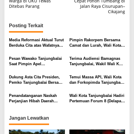
Warga di OKU Tewas
Cepat Pohon Tumbang di
Ditebas Parang
Jalan Raya Cisurupan–
Cikajang
Posting Terkait
Media Reformasi Aktual Turut
Pimpin Rakorpem Bersama
Berduka Cita atas Wafatnya
Camat dan Lurah, Wali Kota
Ibu Hj. Salmah Saragih,
Tanjungbalai Sampaikan
Ibunda Wali Kota
Sejumlah Point Penting Guna
Pesan Wawako Tanjungbalai
Terima Audiensi Bamagnas
Tanjungbalai
Mensukseskan Visi
Saat Pimpin Apel
Tanjungbalai, Wakil Wali Kota
Tanjungbalai EMAS
Pemerintahan : Perkuat
Sampaikan Komitmen Pemko
Semangat Pengabdian,
Tanjungbalai Mendukung
Dukung Asta Cita Presiden,
Temui Massa API, Wali Kota
Solidaritas, dan Komitmen
Kegiatan Keagamaan dan
Pemko Tanjungbalai Bersama
dan Forkopimda Tanjungbalai
Memberi Pelayanan Terbaik
Junjung Tinggi Toleransi
Kakanwil Imigrasi Provsu dan
Setujui Pembatalan Hibah
Kepada Masyarakat
Antar Umat Beragama
Stakeholder Tanam Perdana
Bagi Forkopimda dan Akan
Penandatanganan Naskah
Wali Kota Tanjungbalai Hadiri
Bibit Kelapa dan Jagung di
Selalu Berpihak Atas
Perjanjian Hibah Daerah
Pertemuan Forum 8 (Delapan)
Kelurahan Sei Raja
Kepetingan Masyarakat
(NPHD) dan Serah Terima
Gubernur Percepatan
Hibah Tanah Wali Kota
Eliminasi TBC di Indonesia
Tanjungbalai Dengan BNN
Jangan Lewatkan
Kota Tanjungbalai dan BPOM
di Tanjungbalai