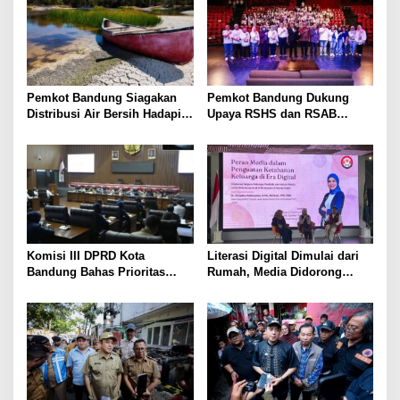
Pemkot Bandung Siagakan
Pemkot Bandung Dukung
Distribusi Air Bersih Hadapi
Upaya RSHS dan RSAB
Dampak Musim Kemarau
Harapan Kita Perkuat Deteksi
Dini Thalasemia
Komisi III DPRD Kota
Literasi Digital Dimulai dari
Bandung Bahas Prioritas
Rumah, Media Didorong
Anggaran 2027, Soroti
Perkuat Ketahanan Keluarga
Operasional Damkar, BRT,
hingga Keamanan Siber