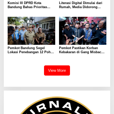
Komisi III DPRD Kota
Literasi Digital Dimulai dari
Bandung Bahas Prioritas
Rumah, Media Didorong
Anggaran 2027, Soroti
Perkuat Ketahanan Keluarga
Operasional Damkar, BRT,
hingga Keamanan Siber
Pemkot Bandung Segel
Pemkot Pastikan Korban
Lokasi Penebangan 12 Pohon
Kebakaran di Gang Misbach
Tanpa Izin di Pasar Cijerah
Babakan Ciparay Dapat
Bantuan
View More