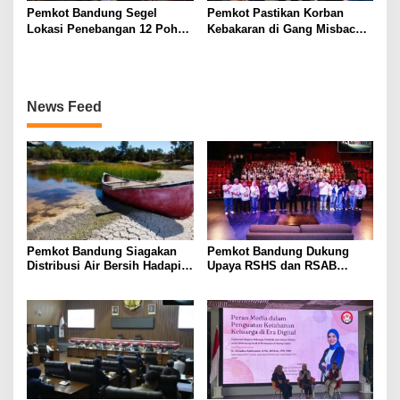
Pemkot Bandung Segel
Pemkot Pastikan Korban
Lokasi Penebangan 12 Pohon
Kebakaran di Gang Misbach
Tanpa Izin di Pasar Cijerah
Babakan Ciparay Dapat
Bantuan
News Feed
Pemkot Bandung Siagakan
Pemkot Bandung Dukung
Distribusi Air Bersih Hadapi
Upaya RSHS dan RSAB
Dampak Musim Kemarau
Harapan Kita Perkuat Deteksi
Dini Thalasemia