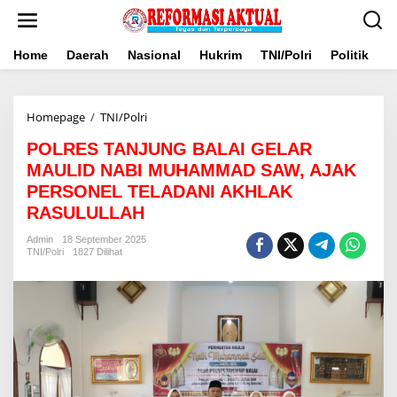
Lewati
ke
konten
Home
Daerah
Nasional
Hukrim
TNI/Polri
Politik
B
POLRES
Homepage
/
TNI/Polri
TANJUNG
POLRES TANJUNG BALAI GELAR
BALAI
GELAR
MAULID NABI MUHAMMAD SAW, AJAK
MAULID
PERSONEL TELADANI AKHLAK
NABI
RASULULLAH
MUHAMMAD
SAW,
Admin
18 September 2025
AJAK
TNI/Polri
1827 Dilihat
PERSONEL
TELADANI
AKHLAK
RASULULLAH