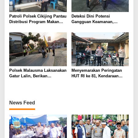
Patroli Polsek Cikijing Pantau
Deteksi Dini Potensi
Distribusi Program Makan
Gangguan Keamanan,
Bergizi Gratis di SPPG Desa
Bhabinkamtibmas Polsek
Sindangpanji
Cikijing Laksanakan Patroli
Malam dan Beri Himbauan
Kepada Warga
Polsek Malausma Laksanakan
Menyemarakan Peringatan
Gatur Lalin, Berikan
HUT RI ke 81, Kendaraan
Pelayanan dan Rasa Aman
Dinas Polsek Malausma
Bagi Pengguna Jalan
Dihiasi Merah Putih
News Feed