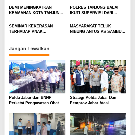
BENTUK PEDULI ANTAR
DEMI MENINGKATKAN
POLRES TANJUNG BALAI
SESAMA.
KEAMANAN KOTA TANJUNG
IKUTI SUPERVISI DARI
BALAI, POLRES TANJUNG
BIDKUM POLDA SUMUT.
BALAI GENCAR AJAK
SEMINAR KEKERASAN
MASYARAKAT TELUK
MASYARAKAT AKTIFKAN
TERHADAP ANAK
NIBUNG ANTUSIAS SAMBUT
POSKAMLING
MENGHADIRKAN
GERAKAN PANGAN MURAH.
NARASUMBER DARI POLRES
TANJUNG BALAI
Jangan Lewatkan
Polda Jabar dan BNNP
Strategi Polda Jabar Dan
Perketat Pengawasan Obat
Pemprov Jabar Atasi
Terlarang, Pemburu
Kejahatan Jalanan
Targetkan Jaringan Lintas
Provinsi