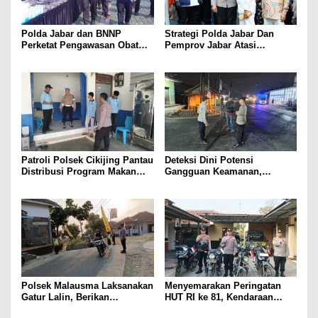
Polda Jabar dan BNNP
Strategi Polda Jabar Dan
Perketat Pengawasan Obat
Pemprov Jabar Atasi
Terlarang, Pemburu
Kejahatan Jalanan
Targetkan Jaringan Lintas
Provinsi
Patroli Polsek Cikijing Pantau
Deteksi Dini Potensi
Distribusi Program Makan
Gangguan Keamanan,
Bergizi Gratis di SPPG Desa
Bhabinkamtibmas Polsek
Sindangpanji
Cikijing Laksanakan Patroli
Malam dan Beri Himbauan
Kepada Warga
Polsek Malausma Laksanakan
Menyemarakan Peringatan
Gatur Lalin, Berikan
HUT RI ke 81, Kendaraan
Pelayanan dan Rasa Aman
Dinas Polsek Malausma