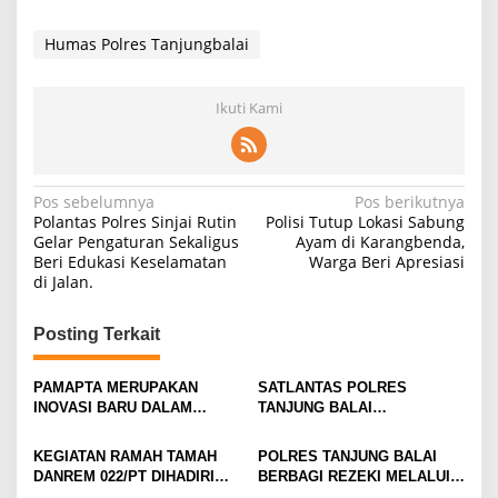
Humas Polres Tanjungbalai
Ikuti Kami
Navigasi
Pos sebelumnya
Pos berikutnya
Polantas Polres Sinjai Rutin
Polisi Tutup Lokasi Sabung
pos
Gelar Pengaturan Sekaligus
Ayam di Karangbenda,
Beri Edukasi Keselamatan
Warga Beri Apresiasi
di Jalan.
Posting Terkait
PAMAPTA MERUPAKAN
SATLANTAS POLRES
INOVASI BARU DALAM
TANJUNG BALAI
SISTEM PELAYANAN
LAKSANAKAN PENGATURAN
KEPOLISIAN YANG
JALAN PAGI HARI
KEGIATAN RAMAH TAMAH
POLRES TANJUNG BALAI
BERFOKUS PADA INTEGRASI
DANREM 022/PT DIHADIRI
BERBAGI REZEKI MELALUI
TIGA FUNGSI UTAMA
POLRES TANJUNG BALAI
MINGGU KASIH SEBAGAI