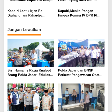
Kebahagiaan Terasa oleh
Inspirasi dan Semangat
Rakyat
Keluarga Besar Polri
Kapolri Lantik Irjen Pol.
Kapolri,Menko Pangan
Djuhandhani Rahardjo
Hingga Komisi lV DPR RI
Sebagai Kapolda Sulsel
Terima Gelar Adat Komering
Gantikan Irjen Pol. Rusdi
Hartono
Jangan Lewatkan
Sisi Humanis Razia Knalpot
Polda Jabar dan BNNP
Brong Polda Jabar: Edukasi
Perketat Pengawasan Obat
Pengendara Hingga Ganti
Terlarang, Pemburu
Knalpot Sukarela
Targetkan Jaringan Lintas
Provinsi