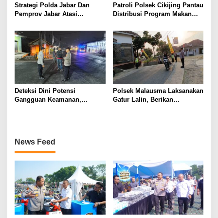
Strategi Polda Jabar Dan
Patroli Polsek Cikijing Pantau
Pemprov Jabar Atasi
Distribusi Program Makan
Kejahatan Jalanan
Bergizi Gratis di SPPG Desa
Sindangpanji
Deteksi Dini Potensi
Polsek Malausma Laksanakan
Gangguan Keamanan,
Gatur Lalin, Berikan
Bhabinkamtibmas Polsek
Pelayanan dan Rasa Aman
Cikijing Laksanakan Patroli
Bagi Pengguna Jalan
Malam dan Beri Himbauan
Kepada Warga
News Feed