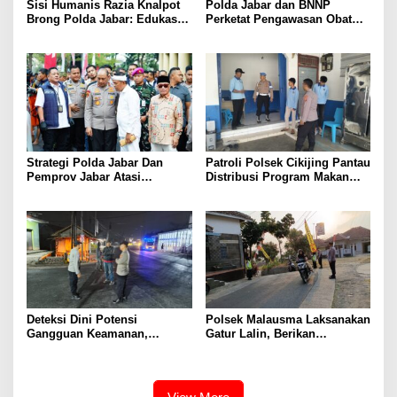
Sisi Humanis Razia Knalpot
Polda Jabar dan BNNP
Brong Polda Jabar: Edukasi
Perketat Pengawasan Obat
Pengendara Hingga Ganti
Terlarang, Pemburu
Knalpot Sukarela
Targetkan Jaringan Lintas
Provinsi
Strategi Polda Jabar Dan
Patroli Polsek Cikijing Pantau
Pemprov Jabar Atasi
Distribusi Program Makan
Kejahatan Jalanan
Bergizi Gratis di SPPG Desa
Sindangpanji
Deteksi Dini Potensi
Polsek Malausma Laksanakan
Gangguan Keamanan,
Gatur Lalin, Berikan
Bhabinkamtibmas Polsek
Pelayanan dan Rasa Aman
Cikijing Laksanakan Patroli
Bagi Pengguna Jalan
Malam dan Beri Himbauan
Kepada Warga