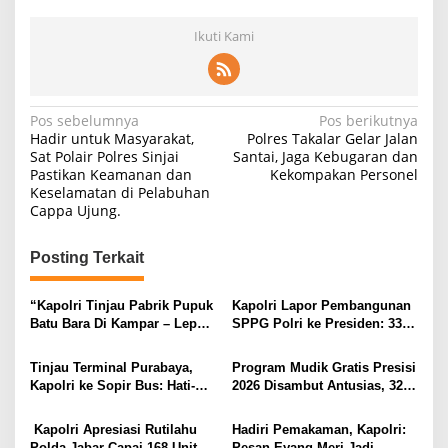
Ikuti Kami
Navigasi
Pos sebelumnya
Pos berikutnya
Hadir untuk Masyarakat,
‎Polres Takalar Gelar Jalan
pos
Sat Polair Polres Sinjai
Santai, Jaga Kebugaran dan
Pastikan Keamanan dan
Kekompakan Personel
Keselamatan di Pelabuhan
Cappa Ujung.
Posting Terkait
“Kapolri Tinjau Pabrik Pupuk
Kapolri Lapor Pembangunan
Batu Bara Di Kampar – Lepas
SPPG Polri ke Presiden: 33
Distribusi 80 Ton Untuk 5
Dibangun di Wilayah 3 T dan
Kelompok Tani Riau,
47 Pakai Energi Terbarukan
Tinjau Terminal Purabaya,
Program Mudik Gratis Presisi
Kapolres Kampar Awasi
Kapolri ke Sopir Bus: Hati-
2026 Disambut Antusias, 32
Keamanan”
Hati dan Jaga Keselamatan
Ribu Pemudik Mendaftar
Pemudik
Kapolri Apresiasi Rutilahu
Hadiri Pemakaman, Kapolri:
Polda Jabar Capai 168 Unit,
Pesan Eyang Meri Jadi