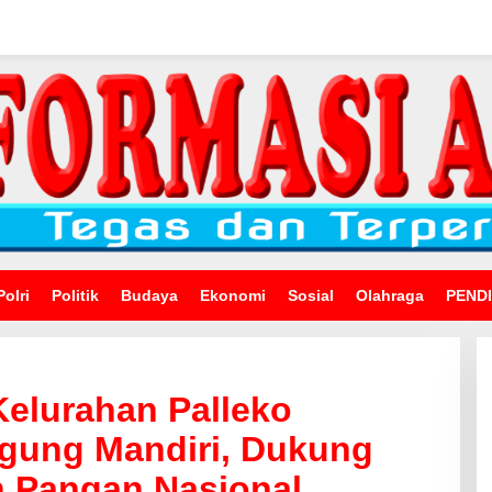
Polri
Politik
Budaya
Ekonomi
Sosial
Olahraga
PEND
elurahan Palleko
gung Mandiri, Dukung
 Pangan Nasional