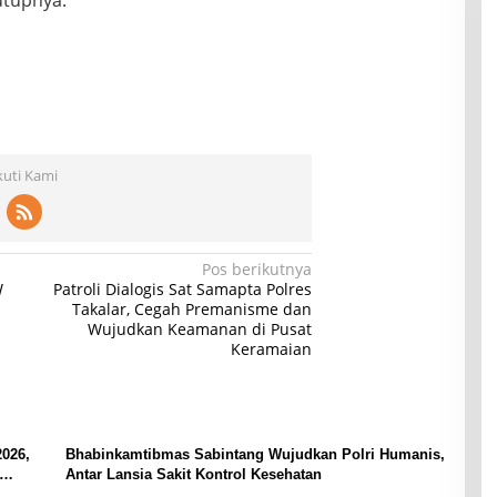
utupnya.
kuti Kami
Pos berikutnya
W
Patroli Dialogis Sat Samapta Polres
Takalar, Cegah Premanisme dan
Wujudkan Keamanan di Pusat
Keramaian
2026,
Bhabinkamtibmas Sabintang Wujudkan Polri Humanis,
Antar Lansia Sakit Kontrol Kesehatan