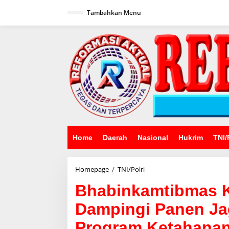
Lewati
ke
Tambahkan Menu
konten
Home
Daerah
Nasional
Hukrim
TNI/
Bhabinkamtibmas
Homepage
/
TNI/Polri
Kelurahan
Bhabinkamtibmas K
Palleko
Dampingi
Dampingi Panen Ja
Panen
Jagung
Program Ketahanan
Mandiri,