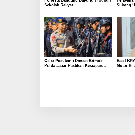
Polresta Bandung Dukung Program
Pelayanan
Sekolah Rakyat
Subang U
Humanis, 
Gelar Pasukan : Dansat Brimob
Hasil KR
Polda Jabar Pastikan Kesiapan
Motor Hil
Personel Batalyon B Pelopor
Apresiasi
kepada Po