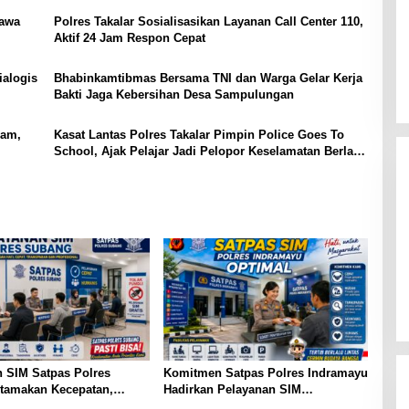
lawa
Polres Takalar Sosialisasikan Layanan Call Center 110,
Aktif 24 Jam Respon Cepat
ialogis
Bhabinkamtibmas Bersama TNI dan Warga Gelar Kerja
Bakti Jaga Kebersihan Desa Sampulungan
lam,
Kasat Lantas Polres Takalar Pimpin Police Goes To
School, Ajak Pelajar Jadi Pelopor Keselamatan Berlalu
Lintas
 SIM Satpas Polres
Komitmen Satpas Polres Indramayu
tamakan Kecepatan,
Hadirkan Pelayanan SIM
dan Profesional
Profesional dan Humanis