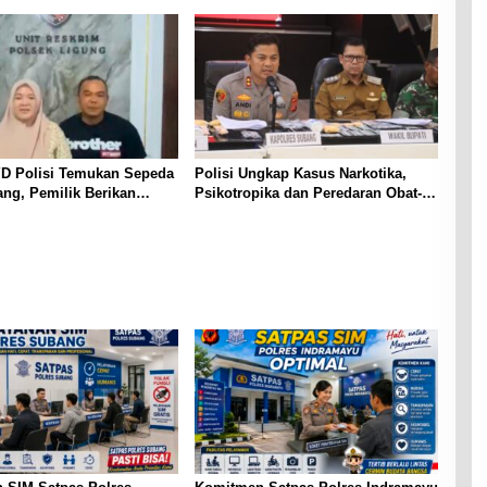
YD Polisi Temukan Sepeda
Polisi Ungkap Kasus Narkotika,
ang, Pemilik Berikan
Psikotropika dan Peredaran Obat-
 dan Ucapan Terima Kasih
Obatan Tanpa Izin Periode
lri
pertengahan Juli 2026