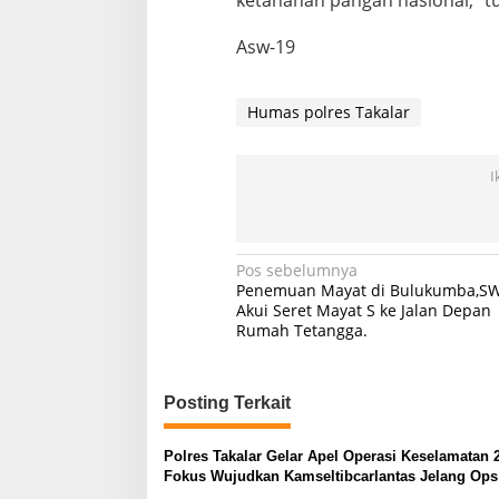
ketahanan pangan nasional,” t
Asw-19
Humas polres Takalar
I
Navigasi
Pos sebelumnya
Penemuan Mayat di Bulukumba,S
pos
Akui Seret Mayat S ke Jalan Depan
Rumah Tetangga.
Posting Terkait
Polres Takalar Gelar Apel Operasi Keselamatan 
Fokus Wujudkan Kamseltibcarlantas Jelang Ops
Ketupat