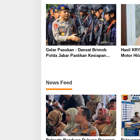
Gelar Pasukan : Dansat Brimob
Hasil KR
Polda Jabar Pastikan Kesiapan
Motor Hil
Personel Batalyon B Pelopor
Apresiasi
kepada Po
News Feed