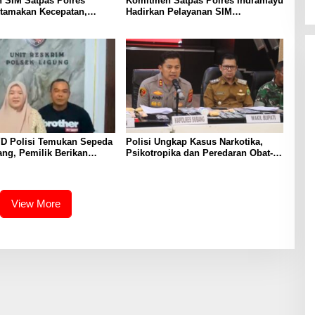
 SIM Satpas Polres
Komitmen Satpas Polres Indramayu
tamakan Kecepatan,
Hadirkan Pelayanan SIM
dan Profesional
Profesional dan Humanis
YD Polisi Temukan Sepeda
Polisi Ungkap Kasus Narkotika,
ang, Pemilik Berikan
Psikotropika dan Peredaran Obat-
 dan Ucapan Terima Kasih
Obatan Tanpa Izin Periode
lri
pertengahan Juli 2026
View More