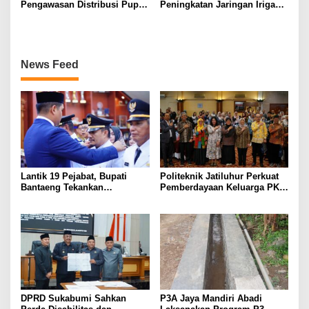
Pengawasan Distribusi Pupuk
Peningkatan Jaringan Irigasi,
Bersubsidi Diperketat,
Dukung Produktivitas
Pendaftaran RDKK
Pertanian di Tegalwaru
Dioptimalkan
News Feed
Lantik 19 Pejabat, Bupati
Politeknik Jatiluhur Perkuat
Bantaeng Tekankan
Pemberdayaan Keluarga PKH
Peningkatan Pelayanan
melalui Literasi Digital
kepada Masyarakat
DPRD Sukabumi Sahkan
P3A Jaya Mandiri Abadi