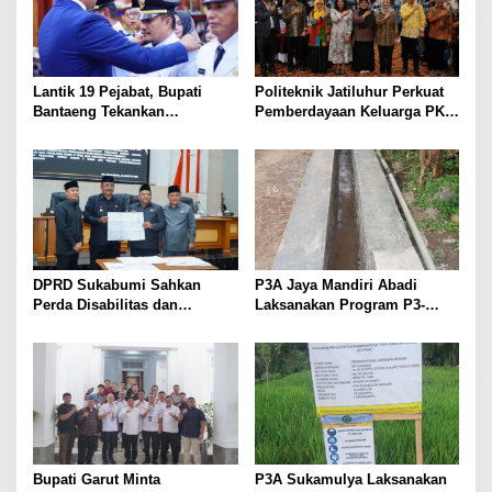
Lantik 19 Pejabat, Bupati
Politeknik Jatiluhur Perkuat
Bantaeng Tekankan
Pemberdayaan Keluarga PKH
Peningkatan Pelayanan
melalui Literasi Digital
kepada Masyarakat
DPRD Sukabumi Sahkan
P3A Jaya Mandiri Abadi
Perda Disabilitas dan
Laksanakan Program P3-
Sepakati Perubahan KUA-
TGAI, Perkuat Jaringan
PPAS 2026
Irigasi di Wanayasa
Bupati Garut Minta
P3A Sukamulya Laksanakan