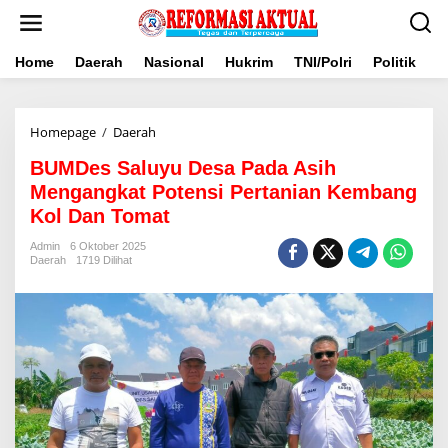
Lewati
ke
konten
Home
Daerah
Nasional
Hukrim
TNI/Polri
Politik
B
BUMDes
Homepage
/
Daerah
Saluyu
BUMDes Saluyu Desa Pada Asih
Desa
Pada
Mengangkat Potensi Pertanian Kembang
Asih
Kol Dan Tomat
Mengangkat
Potensi
Admin
6 Oktober 2025
Pertanian
Daerah
1719 Dilihat
Kembang
Kol
Dan
Tomat