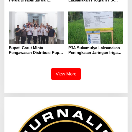
Perda Disabilitas dan
Laksanakan Program P3-
Sepakati Perubahan KUA-
TGAI, Perkuat Jaringan
PPAS 2026
Irigasi di Wanayasa
Bupati Garut Minta
P3A Sukamulya Laksanakan
Pengawasan Distribusi Pupuk
Peningkatan Jaringan Irigasi,
Bersubsidi Diperketat,
Dukung Produktivitas
Pendaftaran RDKK
Pertanian di Tegalwaru
Dioptimalkan
View More