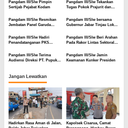
Pangdam III/Slw Pimpin
Pangdam III/Slw Tekankan
Sertijab Pejabat Kodam
Tugas Pokok Prajurit dan
Disiplin Moral
Pangdam III/Slw Resmikan
Pangdam III/Slw bersama
Jembatan Panel Garuda
Gubernur Jabar Tinjau Lokasi
Bantuan Presiden RI
Ledakan Munisi di Garut
Pangdam III/Slw Hadiri
Pangdam III/Slw Beri Arahan
Penandatanganan PKS
Pada Rakor Lintas Sektoral
Pemprov Jabar dengan TNI
Operasi Ketupat Lodaya 2025
AD
Pangdam III/Slw Terima
Pangdam III/Slw Jamin
Audiensi Direksi PT. Pupuk
Keamanan Kunker Presiden
Kujang
Jangan Lewatkan
Hadirkan Rasa Aman di Jalan,
Kapolsek Cisarua, Camat