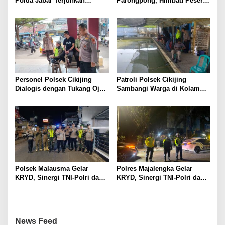
Polda Jabar Terjunkan
Parongpong, Himbau Peserta
Personel Serentak di Titik
Karnaval Patuhi Aturan, Demi
Titik Rawan
Kelancaran HUT RI ke-81
Tahun 2026
Personel Polsek Cikijing
Patroli Polsek Cikijing
Dialogis dengan Tukang Ojek
Sambangi Warga di Kolam
di depan Pasar Cikijing
Pemancingan, Sampaikan
Pesan Kamtibmas
Polsek Malausma Gelar
Polres Majalengka Gelar
KRYD, Sinergi TNI-Polri dan
KRYD, Sinergi TNI-Polri dan
Instansi Terkait Jaga
Instansi Terkait Jaga
Kamtibmas
Kamtibmas
News Feed