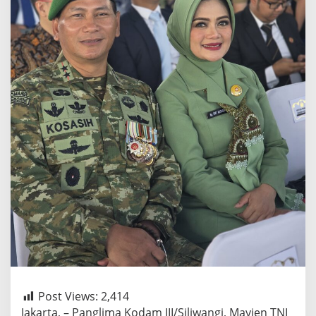
Post Views:
2,414
Jakarta, – Panglima Kodam III/Siliwangi, Mayjen TNI