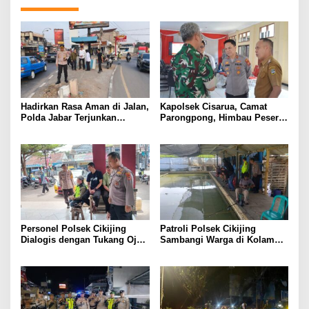
Hadirkan Rasa Aman di Jalan,
Kapolsek Cisarua, Camat
Polda Jabar Terjunkan
Parongpong, Himbau Peserta
Personel Serentak di Titik
Karnaval Patuhi Aturan, Demi
Titik Rawan
Kelancaran HUT RI ke-81
Tahun 2026
Personel Polsek Cikijing
Patroli Polsek Cikijing
Dialogis dengan Tukang Ojek
Sambangi Warga di Kolam
di depan Pasar Cikijing
Pemancingan, Sampaikan
Pesan Kamtibmas