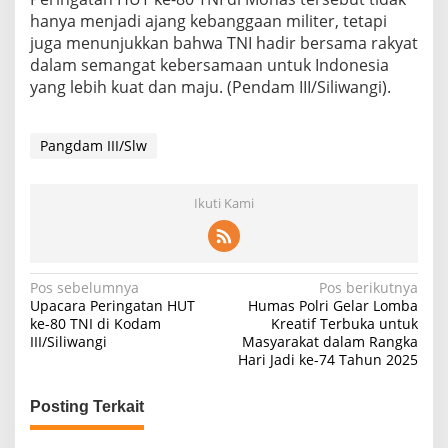
hanya menjadi ajang kebanggaan militer, tetapi
juga menunjukkan bahwa TNI hadir bersama rakyat
dalam semangat kebersamaan untuk Indonesia
yang lebih kuat dan maju. (Pendam III/Siliwangi).
Pangdam III/Slw
Ikuti Kami
Navigasi
Pos sebelumnya
Pos berikutnya
Upacara Peringatan HUT
Humas Polri Gelar Lomba
pos
ke-80 TNI di Kodam
Kreatif Terbuka untuk
III/Siliwangi
Masyarakat dalam Rangka
Hari Jadi ke-74 Tahun 2025
Posting Terkait