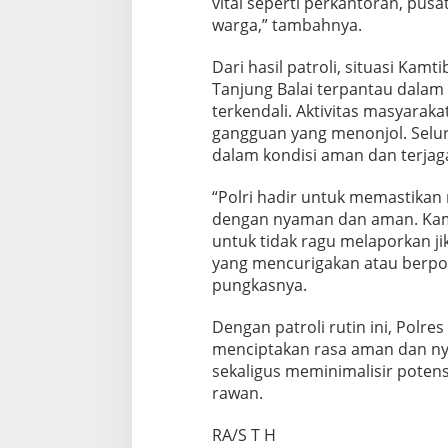
vital seperti perkantoran, pus
warga,” tambahnya.
Dari hasil patroli, situasi Kam
Tanjung Balai terpantau dalam
terkendali. Aktivitas masyaraka
gangguan yang menonjol. Seluru
dalam kondisi aman dan terjag
“Polri hadir untuk memastikan 
dengan nyaman dan aman. Kam
untuk tidak ragu melaporkan j
yang mencurigakan atau berp
pungkasnya.
Dengan patroli rutin ini, Polre
menciptakan rasa aman dan ny
sekaligus meminimalisir poten
rawan.
RA/S T H