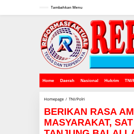
Lewati
ke
Tambahkan Menu
konten
Home
Daerah
Nasional
Hukrim
TNI/
BERIKAN
Homepage
/
TNI/Polri
RASA
BERIKAN RASA A
AMAN
KEPADA
MASYARAKAT, SAT
MASYARAKAT,
SAT
TANJUNG BALAI L
SAMAPTA