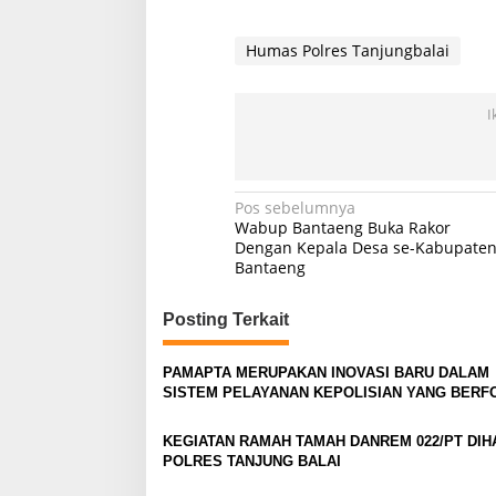
Humas Polres Tanjungbalai
I
Navigasi
Pos sebelumnya
Wabup Bantaeng Buka Rakor
pos
Dengan Kepala Desa se-Kabupate
Bantaeng
Posting Terkait
PAMAPTA MERUPAKAN INOVASI BARU DALAM
SISTEM PELAYANAN KEPOLISIAN YANG BERF
PADA INTEGRASI TIGA FUNGSI UTAMA
KEGIATAN RAMAH TAMAH DANREM 022/PT DIH
POLRES TANJUNG BALAI