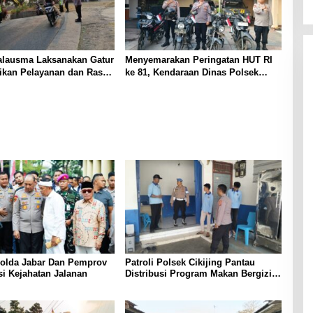
alausma Laksanakan Gatur
Menyemarakan Peringatan HUT RI
rikan Pelayanan dan Rasa
ke 81, Kendaraan Dinas Polsek
i Pengguna Jalan
Malausma Dihiasi Merah Putih
Polda Jabar Dan Pemprov
Patroli Polsek Cikijing Pantau
si Kejahatan Jalanan
Distribusi Program Makan Bergizi
Gratis di SPPG Desa Sindangpanji