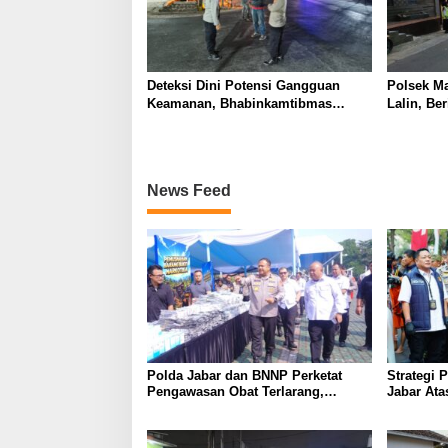
Deteksi Dini Potensi Gangguan
Polsek M
Keamanan, Bhabinkamtibmas
Lalin, Be
Polsek Cikijing Laksanakan Patroli
Aman Bag
Malam dan Beri Himbauan Kepada
Warga
News Feed
Polda Jabar dan BNNP Perketat
Strategi 
Pengawasan Obat Terlarang,
Jabar Ata
Pemburu Targetkan Jaringan Lintas
Provinsi