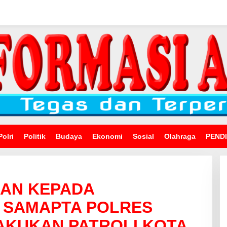
Polri
Politik
Budaya
Ekonomi
Sosial
Olahraga
PEND
MAN KEPADA
 SAMAPTA POLRES
AKUKAN PATROLI KOTA