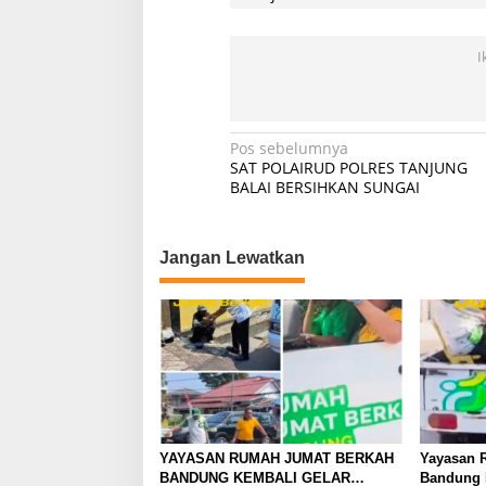
I
Navigasi
Pos sebelumnya
SAT POLAIRUD POLRES TANJUNG
pos
BALAI BERSIHKAN SUNGAI
Jangan Lewatkan
YAYASAN RUMAH JUMAT BERKAH
Yayasan 
BANDUNG KEMBALI GELAR
Bandung 