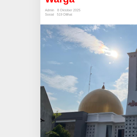
Rampung
Dibangun,
Admin
8 Oktober 2025
Wujud
Sosial
519 Dilihat
Gotong
Royong
Warga