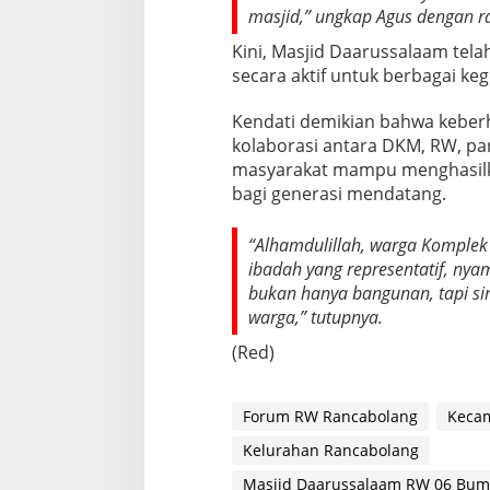
masjid,” ungkap Agus dengan r
Kini, Masjid Daarussalaam tel
secara aktif untuk berbagai ke
Kendati demikian bahwa keberh
kolaborasi antara DKM, RW, par
masyarakat mampu menghasilk
bagi generasi mendatang.
“Alhamdulillah, warga Komplek 
ibadah yang representatif, nya
bukan hanya bangunan, tapi s
warga,” tutupnya.
(Red)
Forum RW Rancabolang
Keca
Kelurahan Rancabolang
Masjid Daarussalaam RW 06 Bumi