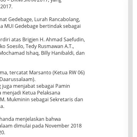
 2017.
mat Gedebage, Lurah Rancabolang,
a MUI Gedebage bertindak sebagai
rdiri atas Brigjen H. Ahmad Saefudin,
oko Soesilo, Tedy Rusmawan A.T.,
, Mochamad Ishaq, Billy Hanibaldi, dan
a, tercatat Marsanto (Ketua RW 06)
 Daarussalaam).
 juga menjabat sebagai Pamin
ya menjadi Ketua Pelaksana
M. Mukminin sebagai Sekretaris dan
a.
ohanda menjelaskan bahwa
laam dimulai pada November 2018
20.