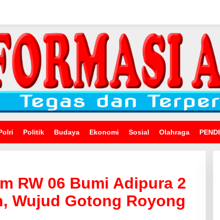
Polri
Politik
Budaya
Ekonomi
Sosial
Olahraga
PEND
am RW 06 Bumi Adipura 2
, Wujud Gotong Royong