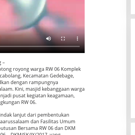
 –
tong royong warga RW 06 Komplek
ncabolang, Kecamatan Gedebage,
udkan dengan rampungnya
aam. Kini, masjid kebanggaan warga
njadi pusat kegiatan keagamaan,
ingkungan RW 06.
ndak lanjut dari pembentukan
aarussalaam dan Fasilitas Umum
eputusan Bersama RW 06 dan DKM
6 – DKM/SK/IX/2017, yang