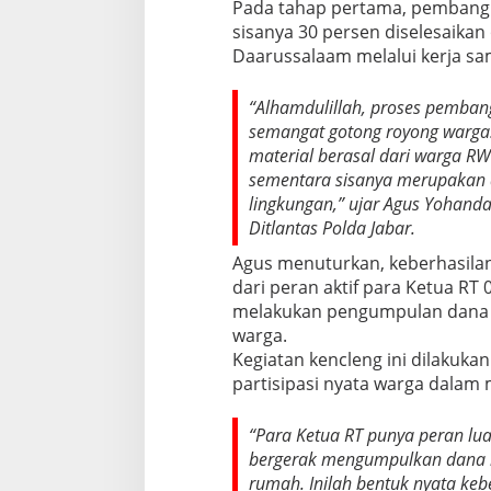
Pada tahap pertama, pembangu
sisanya 30 persen diselesaika
Daarussalaam melalui kerja sa
“Alhamdulillah, proses pembang
semangat gotong royong warga.
material berasal dari warga R
sementara sisanya merupakan d
lingkungan,” ujar Agus Yohanda
Ditlantas Polda Jabar.
Agus menuturkan, keberhasilan
dari peran aktif para Ketua RT 0
melakukan pengumpulan dana m
warga.
Kegiatan kencleng ini dilakuka
partisipasi nyata warga dala
“Para Ketua RT punya peran lu
bergerak mengumpulkan dana k
rumah. Inilah bentuk nyata ke