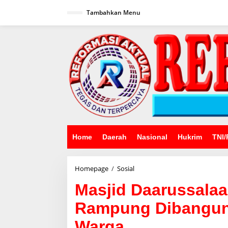
Lewati
ke
Tambahkan Menu
konten
Home
Daerah
Nasional
Hukrim
TNI/
Masjid
Homepage
/
Sosial
Daarussalaam
Masjid Daarussala
RW
06
Rampung Dibangun
Bumi
Adipura
Warga
2