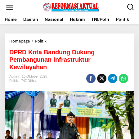
Lewati
ke
konten
Home
Daerah
Nasional
Hukrim
TNI/Polri
Politik
B
DPRD
Homepage
/
Politik
Kota
DPRD Kota Bandung Dukung
Bandung
Dukung
Pembangunan Infrastruktur
Pembangunan
Kewilayahan
Infrastruktur
Kewilayahan
Admin
15 Oktober 2025
Politik
747 Dilihat