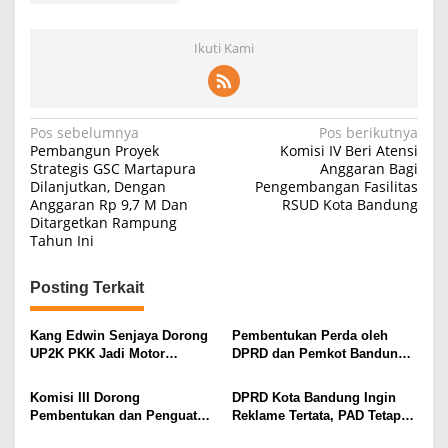
Ikuti Kami
Navigasi
Pos sebelumnya
Pos berikutnya
Pembangun Proyek
Komisi IV Beri Atensi
pos
Strategis GSC Martapura
Anggaran Bagi
Dilanjutkan, Dengan
Pengembangan Fasilitas
Anggaran Rp 9,7 M Dan
RSUD Kota Bandung
Ditargetkan Rampung
Tahun Ini
Posting Terkait
Kang Edwin Senjaya Dorong
Pembentukan Perda oleh
UP2K PKK Jadi Motor
DPRD dan Pemkot Bandung
Penggerak Ekonomi Akar
Searah Kebutuhan
Rumput
Masyarakat
Komisi III Dorong
DPRD Kota Bandung Ingin
Pembentukan dan Penguatan
Reklame Tertata, PAD Tetap
Kawasan Bebas Sampah
Stabil