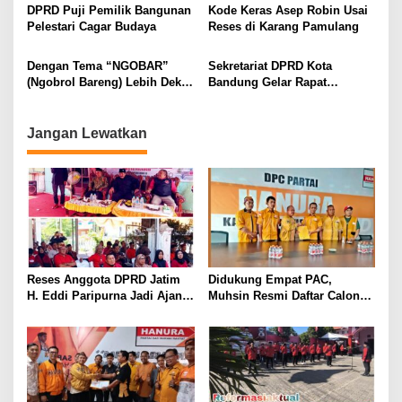
Hingga Tingkat RW
DPRD Puji Pemilik Bangunan
Kode Keras Asep Robin Usai
Pelestari Cagar Budaya
Reses di Karang Pamulang
Dengan Tema “NGOBAR”
Sekretariat DPRD Kota
(Ngobrol Bareng) Lebih Dekat
Bandung Gelar Rapat
Dengan Wakil Rakyat, DPRD
Koordinasi dengan Sejumlah
Kota Bandung Gelar Rapat
Awak Media, Lakukan Diskusi
Koordinasi Bersama Para
hingga Berbagi Informasi
Jangan Lewatkan
Jurnalis
Reses Anggota DPRD Jatim
Didukung Empat PAC,
H. Eddi Paripurna Jadi Ajang
Muhsin Resmi Daftar Calon
Konsolidasi dan Peringatan
Ketua DPC Hanura
Tragedi 27 Juli 1996
Purwakarta