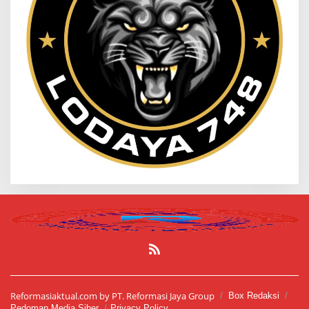
Reformasiaktual.com by PT. Reformasi Jaya Group
Box Redaksi
Pedoman Media Siber
Privacy Policy