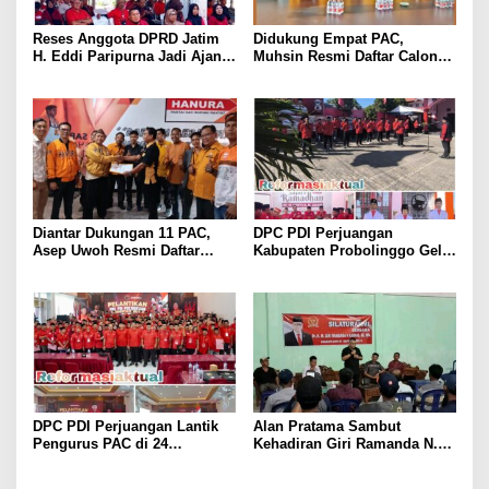
Reses Anggota DPRD Jatim
Didukung Empat PAC,
H. Eddi Paripurna Jadi Ajang
Muhsin Resmi Daftar Calon
Konsolidasi dan Peringatan
Ketua DPC Hanura
Tragedi 27 Juli 1996
Purwakarta
Diantar Dukungan 11 PAC,
DPC PDI Perjuangan
Asep Uwoh Resmi Daftar
Kabupaten Probolinggo Gelar
Calon Ketua DPC Partai
Upacara Hari Lahir Pancasila
Hanura Purwakarta
dan Diskusi Kebangsaan
DPC PDI Perjuangan Lantik
Alan Pratama Sambut
Pengurus PAC di 24
Kehadiran Giri Ramanda N.
Kecamatan, Perkuat
Kiemas, Masyarakat Tiga
Konsolidasi Organisasi Lima
Desa Sampaikan Aspirasi