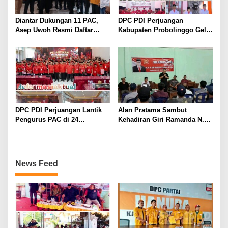
Diantar Dukungan 11 PAC,
DPC PDI Perjuangan
Asep Uwoh Resmi Daftar
Kabupaten Probolinggo Gelar
Calon Ketua DPC Partai
Upacara Hari Lahir Pancasila
Hanura Purwakarta
dan Diskusi Kebangsaan
DPC PDI Perjuangan Lantik
Alan Pratama Sambut
Pengurus PAC di 24
Kehadiran Giri Ramanda N.
Kecamatan, Perkuat
Kiemas, Masyarakat Tiga
Konsolidasi Organisasi Lima
Desa Sampaikan Aspirasi
Tahun ke Depan
News Feed