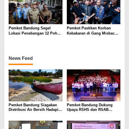
Pemkot Bandung Segel
Pemkot Pastikan Korban
Lokasi Penebangan 12 Pohon
Kebakaran di Gang Misbach
Tanpa Izin di Pasar Cijerah
Babakan Ciparay Dapat
Bantuan
News Feed
Pemkot Bandung Siagakan
Pemkot Bandung Dukung
Distribusi Air Bersih Hadapi
Upaya RSHS dan RSAB
Dampak Musim Kemarau
Harapan Kita Perkuat Deteksi
Dini Thalasemia