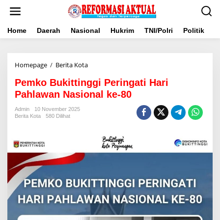
Lewati
ke
konten
Home
Daerah
Nasional
Hukrim
TNI/Polri
Politik
B
Pemko
Homepage
/
Berita Kota
Bukittinggi
Pemko Bukittinggi Peringati Hari
Peringati
Hari
Pahlawan Nasional ke-80
Pahlawan
Nasional
Admin
10 November 2025
Berita Kota
580 Dilihat
ke-
80