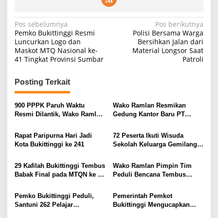
Navigasi
Pos sebelumnya
Pos berikutnya
Pemko Bukittinggi Resmi
Polisi Bersama Warga
pos
Luncurkan Logo dan
Bersihkan Jalan dari
Maskot MTQ Nasional ke-
Material Longsor Saat
41 Tingkat Provinsi Sumbar
Patroli
Posting Terkait
900 PPPK Paruh Waktu
Wako Ramlan Resmikan
Resmi Dilantik, Wako Ramlan
Gedung Kantor Baru PT
Tekankan Integritas dan
BPRS Jam Gadang
Pengabdian
Rapat Paripurna Hari Jadi
72 Peserta Ikuti Wisuda
Kota Bukittinggi ke 241
Sekolah Keluarga Gemilang
Tahun 2025
29 Kafilah Bukittinggi Tembus
Wako Ramlan Pimpin Tim
Babak Final pada MTQN ke 41
Peduli Bencana Tembus
Sumbar
Malalak dan Kab Padang
Pariaman Antarkan Bantuan
Pemko Bukittinggi Peduli,
Pemerintah Pemkot
Santuni 262 Pelajar
Bukittinggi Mengucapkan
Terdampak Bencana Galodo
Selamat “HAKORDA” Hari