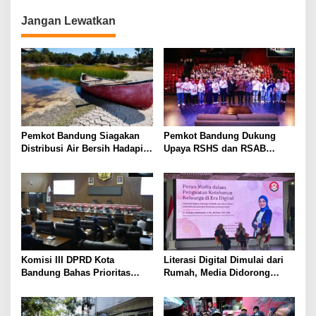
Sumatra
Anti Korupsi Sedunia 2025
Jangan Lewatkan
Pemkot Bandung Siagakan
Pemkot Bandung Dukung
Distribusi Air Bersih Hadapi
Upaya RSHS dan RSAB
Dampak Musim Kemarau
Harapan Kita Perkuat Deteksi
Dini Thalasemia
Komisi III DPRD Kota
Literasi Digital Dimulai dari
Bandung Bahas Prioritas
Rumah, Media Didorong
Anggaran 2027, Soroti
Perkuat Ketahanan Keluarga
Operasional Damkar, BRT,
hingga Keamanan Siber