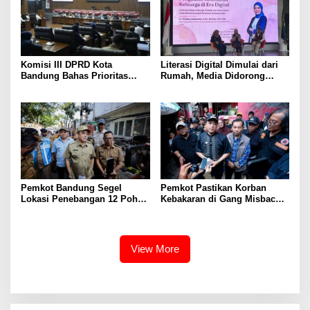
Komisi III DPRD Kota
Literasi Digital Dimulai dari
Bandung Bahas Prioritas
Rumah, Media Didorong
Anggaran 2027, Soroti
Perkuat Ketahanan Keluarga
Operasional Damkar, BRT,
hingga Keamanan Siber
Pemkot Bandung Segel
Pemkot Pastikan Korban
Lokasi Penebangan 12 Pohon
Kebakaran di Gang Misbach
Tanpa Izin di Pasar Cijerah
Babakan Ciparay Dapat
Bantuan
View More