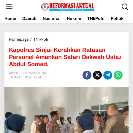
Lewati
ke
konten
Home
Daerah
Nasional
Hukrim
TNI/Polri
Politik
B
Kapolres
Homepage
/
TNI/Polri
Sinjai
Kapolres Sinjai Kerahkan Ratusan
Kerahkan
Ratusan
Personel Amankan Safari Dakwah Ustaz
Personel
Abdul Somad.
Amankan
Safari
Admin
17 November 2025
Dakwah
TNI/Polri
1254 Dilihat
Ustaz
Abdul
Somad.