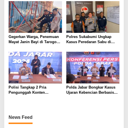
Meninggal Dunia
Penertiban Polisi
Gegerkan Warga, Penemuan
Polres Sukabumi Ungkap
Mayat Janin Bayi di Tarogong
Kasus Peredaran Sabu di
Kaler.Polisi Lakukan Oleh
Surade dan Ciemas, Tiga
TKP
Tersangka Diamankan
Polisi Tangkap 2 Pria
Polda Jabar Bongkar Kasus
Pengunggah Konten
Ujaran Kebencian Berbasis
Provokasi dan Unggahan
AI, Pelaku Cari Engagement
Palsu Soal Pemerintah di
dan Finansial
Threads
News Feed