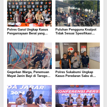
Polres Garut Ungkap Kasus
Puluhan Pengguna Knalpot
Penganiayaan Berat yang
Tidak Sesuai Spesifikasi
Mengakibatkan Korban
Teknis di Wanaraja Terjaring
Meninggal Dunia
Penertiban Polisi
Gegerkan Warga, Penemuan
Polres Sukabumi Ungkap
Mayat Janin Bayi di Tarogong
Kasus Peredaran Sabu di
Kaler.Polisi Lakukan Oleh
Surade dan Ciemas, Tiga
TKP
Tersangka Diamankan