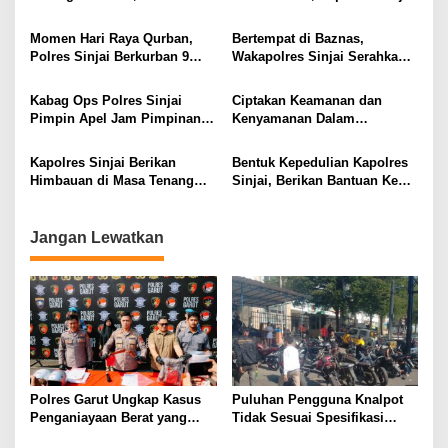
Solidaritas dan Kekompakan
Sampaikan Beberapa Hal
di Apel Jam Pimpinan.
Penting
Momen Hari Raya Qurban,
Bertempat di Baznas,
Polres Sinjai Berkurban 9
Wakapolres Sinjai Serahkan
Ekor Sapi, Dagingnya Untuk
Zakat Fitrah dan Zakat Profesi
Warga Kurang Mampu
Personel Polres Sinjai
Kabag Ops Polres Sinjai
Ciptakan Keamanan dan
Pimpin Apel Jam Pimpinan,
Kenyamanan Dalam
Sampaikan Penekanan Terkait
Beribadah, Polres Sinjai
Ops Ketupat 2022
Lakukan Pam Sholat Tarawih
Kapolres Sinjai Berikan
Bentuk Kepedulian Kapolres
Himbauan di Masa Tenang
Sinjai, Berikan Bantuan Ke
Pilkades Serentak di Sinjai
Ponpes Al-Markaz Al- Islami
Darul Istiqamah
Jangan Lewatkan
Polres Garut Ungkap Kasus
Puluhan Pengguna Knalpot
Penganiayaan Berat yang
Tidak Sesuai Spesifikasi
Mengakibatkan Korban
Teknis di Wanaraja Terjaring