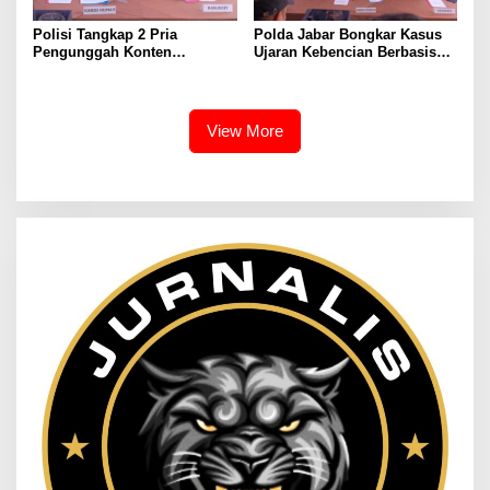
Polisi Tangkap 2 Pria
Polda Jabar Bongkar Kasus
Pengunggah Konten
Ujaran Kebencian Berbasis
Provokasi dan Unggahan
AI, Pelaku Cari Engagement
Palsu Soal Pemerintah di
dan Finansial
Threads
View More