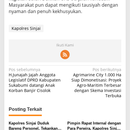
Masyarakat pun dapat mengikuti tausiyah dengan
nyaman dan penuh kekhusyukan.
Kapolres Sinjai
Ikuti Kami
Navigasi
Pos sebelumnya
Pos berikutnya
H.Junajah Jajah Anggota
Agrimarine City 1.000 Ha
pos
Legislatif DPRD Kabupaten
Siap Dimonetisasi: Proyek
Sukabumi datangi Anak
Agro-Maritim Terbesar
Korban Banjir Cisolok
dengan Skema Investasi
Terbuka
Posting Terkait
Kapolres Sinjai Duduk
Pimpin Rapat Internal dengan
Bareng Personel, Tekankan
Para Perwira, Kapolres Sinjai