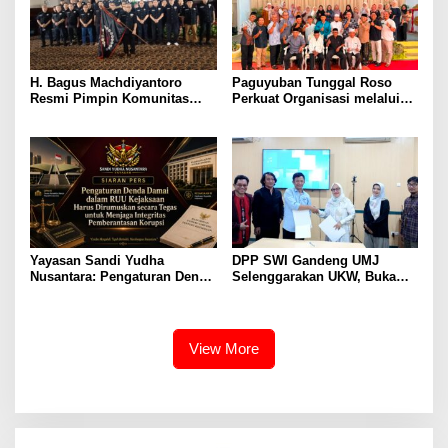
H. Bagus Machdiyantoro
Paguyuban Tunggal Roso
Resmi Pimpin Komunitas
Perkuat Organisasi melalui
BBC Periode 2026–2031, Siap
Penyusunan AD/ART,
Perkuat Solidaritas dan
Program Kerja, dan Tata
Hadirkan Program Nyata
Tertib Anggota
untuk Masyarakat
Yayasan Sandi Yudha
DPP SWI Gandeng UMJ
Nusantara: Pengaturan Denda
Selenggarakan UKW, Buka
Damai dalam RUU Kejaksaan
Peluang Kuliah S1 dan S2
Perlu Dirumuskan secara
Jalur RPL
Tegas demi Menjaga
Integritas Sistem
View More
Pemberantasan Korupsi