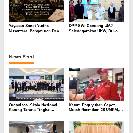
Yayasan Sandi Yudha
DPP SWI Gandeng UMJ
Nusantara: Pengaturan Denda
Selenggarakan UKW, Buka
Damai dalam RUU Kejaksaan
Peluang Kuliah S1 dan S2
Perlu Dirumuskan secara
Jalur RPL
Tegas demi Menjaga
Integritas Sistem
News Feed
Pemberantasan Korupsi
Organisasi Skala Nasional,
Ketum Paguyuban Cepot
Karang Taruna Tingkat
Motah Resmikan 28 UMKM,
Provinsi Lampung akan
Siap Gelar Festival Budaya
Lakukan Temu Karya pada
dan UMKM di Jalan Braga
Tanggal 7 dan 8 Agustus 2026