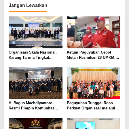
Jangan Lewatkan
Organisasi Skala Nasional,
Ketum Paguyuban Cepot
Karang Taruna Tingkat
Motah Resmikan 28 UMKM,
Provinsi Lampung akan
Siap Gelar Festival Budaya
Lakukan Temu Karya pada
dan UMKM di Jalan Braga
Tanggal 7 dan 8 Agustus 2026
H. Bagus Machdiyantoro
Paguyuban Tunggal Roso
Resmi Pimpin Komunitas
Perkuat Organisasi melalui
BBC Periode 2026–2031, Siap
Penyusunan AD/ART,
Perkuat Solidaritas dan
Program Kerja, dan Tata
Hadirkan Program Nyata
Tertib Anggota
untuk Masyarakat