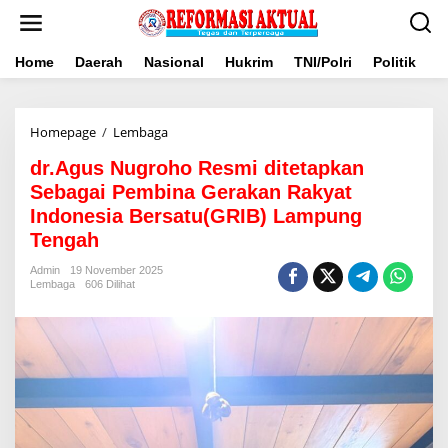
Lewati
ke
konten
Home
Daerah
Nasional
Hukrim
TNI/Polri
Politik
B
dr.Agus
Homepage
/
Lembaga
Nugroho
dr.Agus Nugroho Resmi ditetapkan
Resmi
ditetapkan
Sebagai Pembina Gerakan Rakyat
Sebagai
Indonesia Bersatu(GRIB) Lampung
Pembina
Tengah
Gerakan
Rakyat
Admin
19 November 2025
Indonesia
Lembaga
606 Dilihat
Bersatu(GRIB)
Lampung
Tengah