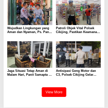
Wujudkan Lingkungan yang
Patroli Objek Vital Polsek
Aman dan Nyaman, Ps. Panit
Cikijing, Pastikan Keamanan
Samapta l Polsek Cikijing
Minimarket dan Beri Rasa
Sambangi Warga Desa
Aman Kepada Masyarakat
Cikijing
Jaga Situasi Tetap Aman di
Antisipasi Geng Motor dan
Malam Hari, Panit Samapta II
C3, Polsek Cikijing Gelar
Polsek Cikijing Sambangi
Apel dan Patroli Malam
Kantor Desa Kasturi
View More