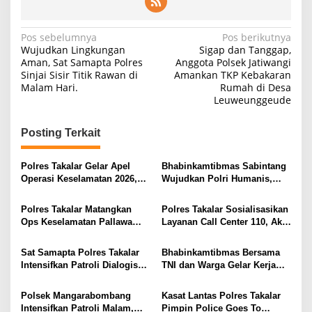
Navigasi
Pos sebelumnya
Pos berikutnya
Wujudkan Lingkungan
Sigap dan Tanggap,
pos
Aman, Sat Samapta Polres
Anggota Polsek Jatiwangi
Sinjai Sisir Titik Rawan di
Amankan TKP Kebakaran
Malam Hari.
Rumah di Desa
Leuweunggeude
Posting Terkait
Polres Takalar Gelar Apel
Bhabinkamtibmas Sabintang
Operasi Keselamatan 2026,
Wujudkan Polri Humanis,
Fokus Wujudkan
Antar Lansia Sakit Kontrol
Kamseltibcarlantas Jelang
Kesehatan
Polres Takalar Matangkan
Polres Takalar Sosialisasikan
Ops Ketupat
Ops Keselamatan Pallawa
Layanan Call Center 110, Aktif
2026 Lewat Lat Pra Ops
24 Jam Respon Cepat
Mandiri Kewilayahan
Sat Samapta Polres Takalar
Bhabinkamtibmas Bersama
Intensifkan Patroli Dialogis
TNI dan Warga Gelar Kerja
Malam Hari, Sasar Minimarket
Bakti Jaga Kebersihan Desa
dan Permukiman
Sampulungan
Polsek Mangarabombang
Kasat Lantas Polres Takalar
Intensifkan Patroli Malam,
Pimpin Police Goes To