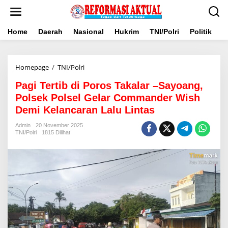
Lewati
ke
konten
Home
Daerah
Nasional
Hukrim
TNI/Polri
Politik
B
Pagi
Homepage
/
TNI/Polri
Tertib
Pagi Tertib di Poros Takalar –Sayoang,
di
Poros
Polsek Polsel Gelar Commander Wish
Takalar
Demi Kelancaran Lalu Lintas
–
Sayoang,
Admin
20 November 2025
Polsek
TNI/Polri
1815 Dilihat
Polsel
Gelar
Commander
Wish
Demi
Kelancaran
Lalu
Lintas