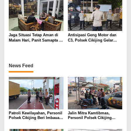
Cikijing
Jaga Situasi Tetap Aman di
Antisipasi Geng Motor dan
Malam Hari, Panit Samapta II
C3, Polsek Cikijing Gelar
Polsek Cikijing Sambangi
Apel dan Patroli Malam
Kantor Desa Kasturi
News Feed
Patroli Kewilayahan, Personil
Jalin Mitra Kamtibmas,
Polsek Cikijing Beri Imbauan
Personil Polsek Cikijing
Kepada Security SPBU
Optimalkan Sambang kepada
Pengendara Ojek Pangkalan