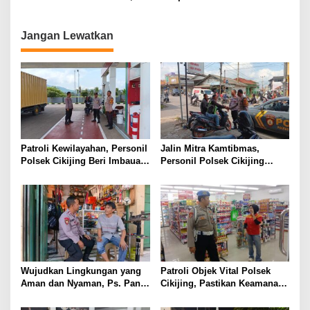
Wujudkan Kamtibmas
School, Ajak Pelajar Jadi
Kondusif
Pelopor Keselamatan Berlalu
Lintas
Jangan Lewatkan
Patroli Kewilayahan, Personil
Jalin Mitra Kamtibmas,
Polsek Cikijing Beri Imbauan
Personil Polsek Cikijing
Kepada Security SPBU
Optimalkan Sambang kepada
Pengendara Ojek Pangkalan
Wujudkan Lingkungan yang
Patroli Objek Vital Polsek
Aman dan Nyaman, Ps. Panit
Cikijing, Pastikan Keamanan
Samapta l Polsek Cikijing
Minimarket dan Beri Rasa
Sambangi Warga Desa
Aman Kepada Masyarakat