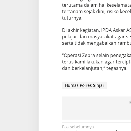
terutama dalam hal keselamatan 
tertanam sejak dini, risiko kece
tuturnya.
Di akhir kegiatan, IPDA Askar 
pelajar dan masyarakat agar 
serta tidak mengabaikan ramb
“Operasi Zebra selain penegaka
terus kami lakukan agar tercipt
dan berkelanjutan,” tegasnya.
Humas Polres Sinjai
I
Navigasi
Pos sebelumnya