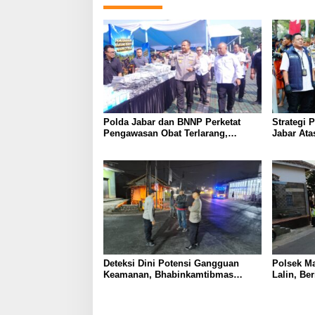
Polda Jabar dan BNNP Perketat
Strategi 
Pengawasan Obat Terlarang,
Jabar Ata
Pemburu Targetkan Jaringan Lintas
Provinsi
Deteksi Dini Potensi Gangguan
Polsek M
Keamanan, Bhabinkamtibmas
Lalin, Be
Polsek Cikijing Laksanakan Patroli
Aman Bag
Malam dan Beri Himbauan Kepada
Warga