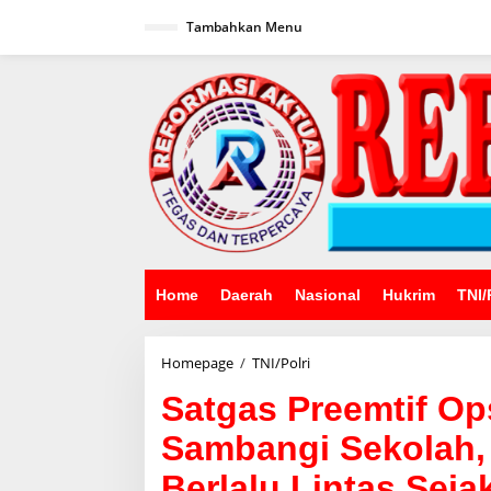
Lewati
ke
Tambahkan Menu
konten
Home
Daerah
Nasional
Hukrim
TNI/
Satgas
Homepage
/
TNI/Polri
Preemtif
Satgas Preemtif Ops
Ops
Zebra
Sambangi Sekolah,
2025
Polres
Berlalu Lintas Sejak
Sinjai