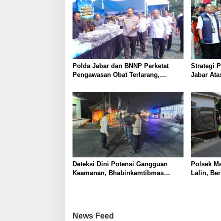
Polda Jabar dan BNNP Perketat
Strategi 
Pengawasan Obat Terlarang,
Jabar Ata
Pemburu Targetkan Jaringan Lintas
Provinsi
Deteksi Dini Potensi Gangguan
Polsek M
Keamanan, Bhabinkamtibmas
Lalin, Be
Polsek Cikijing Laksanakan Patroli
Aman Bag
Malam dan Beri Himbauan Kepada
Warga
News Feed