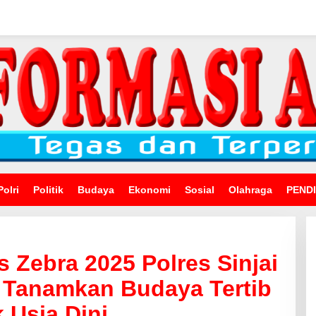
Polri
Politik
Budaya
Ekonomi
Sosial
Olahraga
PEND
 Zebra 2025 Polres Sinjai
 Tanamkan Budaya Tertib
 Usia Dini.