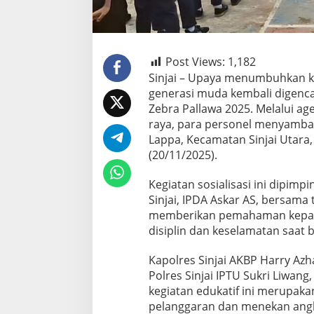
Post Views:
1,182
Sinjai – Upaya menumbuhkan ke
generasi muda kembali digenca
Zebra Pallawa 2025. Melalui ag
raya, para personel menyamban
Lappa, Kecamatan Sinjai Utara,
(20/11/2025).
Kegiatan sosialisasi ini dipimp
Sinjai, IPDA Askar AS, bersama
memberikan pemahaman kepada 
disiplin dan keselamatan saat b
Kapolres Sinjai AKBP Harry Azha
Polres Sinjai IPTU Sukri Liwan
kegiatan edukatif ini merupak
pelanggaran dan menekan angk