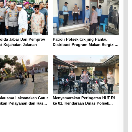
Polda Jabar Dan Pemprov
Patroli Polsek Cikijing Pantau
si Kejahatan Jalanan
Distribusi Program Makan Bergizi
Gratis di SPPG Desa Sindangpanji
alausma Laksanakan Gatur
Menyemarakan Peringatan HUT RI
rikan Pelayanan dan Rasa
ke 81, Kendaraan Dinas Polsek
i Pengguna Jalan
Malausma Dihiasi Merah Putih