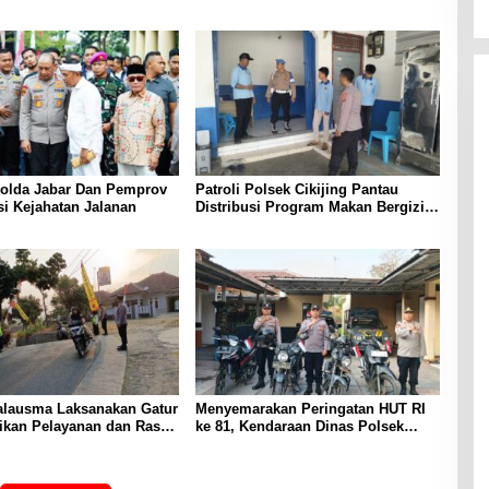
Polda Jabar Dan Pemprov
Patroli Polsek Cikijing Pantau
si Kejahatan Jalanan
Distribusi Program Makan Bergizi
Gratis di SPPG Desa Sindangpanji
alausma Laksanakan Gatur
Menyemarakan Peringatan HUT RI
rikan Pelayanan dan Rasa
ke 81, Kendaraan Dinas Polsek
i Pengguna Jalan
Malausma Dihiasi Merah Putih