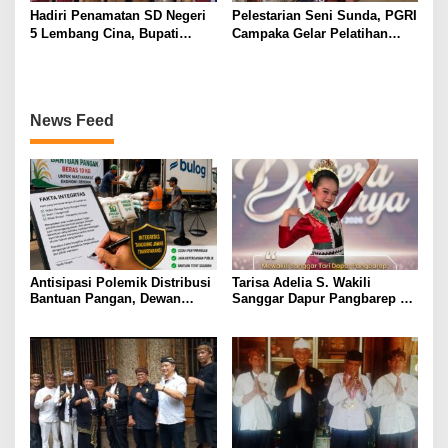
Hadiri Penamatan SD Negeri
Pelestarian Seni Sunda, PGRI
5 Lembang Cina, Bupati
Campaka Gelar Pelatihan
Bantaeng Harap Para Siswa
Angklung Jelang Perlombaan
Terus Lanjutkan Pendidikan
Tingkat Kabupaten
News Feed
Antisipasi Polemik Distribusi
Tarisa Adelia S. Wakili
Bantuan Pangan, Dewan
Sanggar Dapur Pangbarep di
Penasehat Reformasi Aktual
Lomba Tari Jaipong Tingkat
Usulkan Fakta Integritas bagi
Provinsi “Dera Kinarya”
TKBM dan Sopir Pengangkut