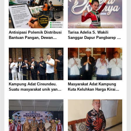
Antisipasi Polemik Distribusi
Tarisa Adelia S. Wakili
Bantuan Pangan, Dewan
Sanggar Dapur Pangbarep di
Penasehat Reformasi Aktual
Lomba Tari Jaipong Tingkat
Usulkan Fakta Integritas bagi
Provinsi “Dera Kinarya”
TKBM dan Sopir Pengangkut
Kampung Adat Cireundeu.
Masyarakat Adat Kampung
Suatu masyarakat unik yang
Kuta Keluhkan Harga Kirai
makanan pokok nya
Mahal Jalan didalam Rusak
Singkong tidak boleh makan
dan Belum Punya Surau,
Nasi.
Leuit serta Bale Pertemuan
Ageung