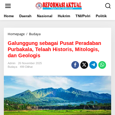
Lewati
ke
konten
Home
Daerah
Nasional
Hukrim
TNI/Polri
Politik
B
Galunggung
Homepage
/
Budaya
sebagai
Galunggung sebagai Pusat Peradaban
Pusat
Peradaban
Purbakala, Telaah Historis, Mitologis,
Purbakala,
dan Geologis
Telaah
Historis,
Admin
26 November 2025
Mitologis,
Budaya
499 Dilihat
dan
Geologis