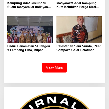
Kampung Adat Cireundeu.
Masyarakat Adat Kampung
Suatu masyarakat unik yang
Kuta Keluhkan Harga Kirai
makanan pokok nya
Mahal Jalan didalam Rusak
Singkong tidak boleh makan
dan Belum Punya Surau,
Nasi.
Leuit serta Bale Pertemuan
Ageung
Hadiri Penamatan SD Negeri
Pelestarian Seni Sunda, PGRI
5 Lembang Cina, Bupati
Campaka Gelar Pelatihan
Bantaeng Harap Para Siswa
Angklung Jelang Perlombaan
Terus Lanjutkan Pendidikan
Tingkat Kabupaten
View More