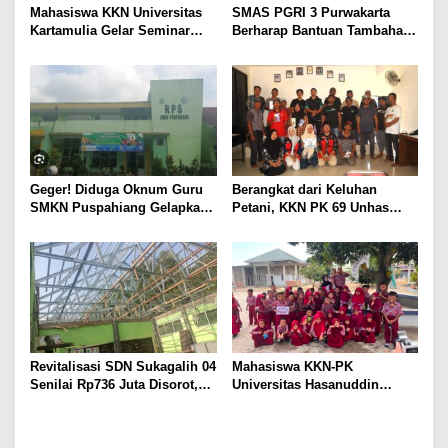
Mahasiswa KKN Universitas
SMAS PGRI 3 Purwakarta
Kartamulia Gelar Seminar
Berharap Bantuan Tambahan
Hukum “Membangun Desa
untuk Rehab Gedung, Dana
Sadar Hukum” di Desa
Rp 818 Juta Dinilai Belum
Sukamulya
Mencukupi
Geger! Diduga Oknum Guru
Berangkat dari Keluhan
SMKN Puspahiang Gelapkan
Petani, KKN PK 69 Unhas
Uang Konveksi Lebih dari
Gelar SIPATOKKONG untuk
Rp42 Juta, Dugaan
Cegah Keracunan Bahan
Penggunaan Dana BOS
Kimia Pertanian
Disorot
Revitalisasi SDN Sukagalih 04
Mahasiswa KKN-PK
Senilai Rp736 Juta Disorot,
Universitas Hasanuddin
Diduga Komite Sekolah Tak
Tingkatkan Kesadaran
Dilibatkan dan Proyek
Kesehatan Gigi dan Mulut
Swakelola Disubkonkan
pada Siswa Sekolah Dasar