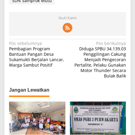
SDN Samprok Mutu
Ikuti Kami
Navigasi
Pos sebelumnya
Pos berikutnya
Pembagian Program
Diduga SPBU 34.139.03
pos
Bantuan Pangan Desa
Penggilingan Cakung
Sukamukti Berjalan Lancar,
Menjadi Pengecoran
Warga Sambut Positif
Pertalite, Pelaku Gunakan
Motor Thunder Secara
Bulak Balik
Jangan Lewatkan