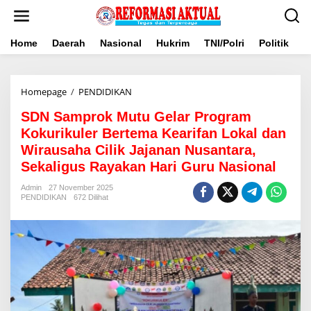
Lewati
ke
konten
Home
Daerah
Nasional
Hukrim
TNI/Polri
Politik
B
SDN
Homepage
/
PENDIDIKAN
Samprok
SDN Samprok Mutu Gelar Program
Mutu
Gelar
Kokurikuler Bertema Kearifan Lokal dan
Program
Wirausaha Cilik Jajanan Nusantara,
Kokurikuler
Sekaligus Rayakan Hari Guru Nasional
Bertema
Kearifan
Admin
27 November 2025
Lokal
PENDIDIKAN
672 Dilihat
dan
Wirausaha
Cilik
Jajanan
Nusantara,
Sekaligus
Rayakan
Hari
Guru