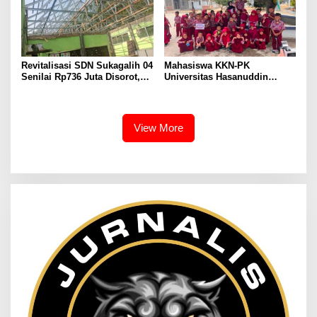
Revitalisasi SDN Sukagalih 04
Mahasiswa KKN-PK
Senilai Rp736 Juta Disorot,
Universitas Hasanuddin
Diduga Komite Sekolah Tak
Tingkatkan Kesadaran
Dilibatkan dan Proyek
Kesehatan Gigi dan Mulut
Swakelola Disubkonkan
pada Siswa Sekolah Dasar
View More