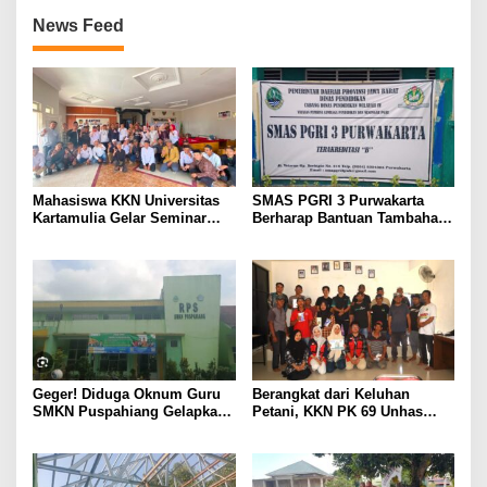
News Feed
Mahasiswa KKN Universitas
SMAS PGRI 3 Purwakarta
Kartamulia Gelar Seminar
Berharap Bantuan Tambahan
Hukum “Membangun Desa
untuk Rehab Gedung, Dana
Sadar Hukum” di Desa
Rp 818 Juta Dinilai Belum
Sukamulya
Mencukupi
Geger! Diduga Oknum Guru
Berangkat dari Keluhan
SMKN Puspahiang Gelapkan
Petani, KKN PK 69 Unhas
Uang Konveksi Lebih dari
Gelar SIPATOKKONG untuk
Rp42 Juta, Dugaan
Cegah Keracunan Bahan
Penggunaan Dana BOS
Kimia Pertanian
Disorot