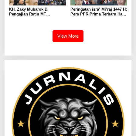
KH. Zaky Mubarok Di
Peringatan isra’ Mi’raj 1447 H:
Pengajian Rutin MT
Pers PPR Prima Terharu Hati
Nahdhotussyubban:
Bergetar Kebenaran
Pelindung Hati Jernih Ridho
Perjalanan Agung Sang Rasul
illahi
View More