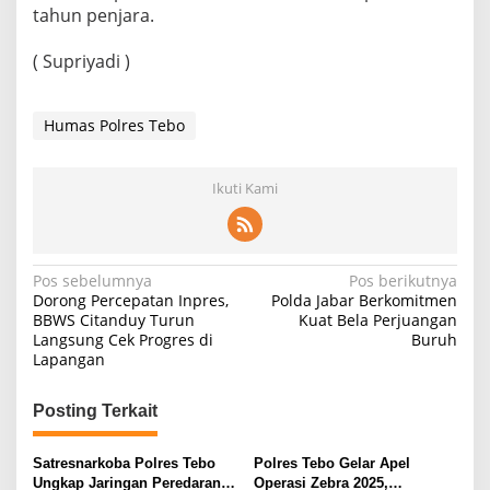
tahun penjara.
( Supriyadi )
Humas Polres Tebo
Ikuti Kami
Navigasi
Pos sebelumnya
Pos berikutnya
Dorong Percepatan Inpres,
Polda Jabar Berkomitmen
pos
BBWS Citanduy Turun
Kuat Bela Perjuangan
Langsung Cek Progres di
Buruh
Lapangan
Posting Terkait
Satresnarkoba Polres Tebo
Polres Tebo Gelar Apel
Ungkap Jaringan Peredaran
Operasi Zebra 2025,