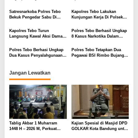
Sabu, Dua Pelaku Diamankan
Wujudkan Kamseltibcarlantas
Dengan BB 6,98 Gram
dan Tingkatkan Pelayanan
Satresnarkoba Polres Tebo
Kapolres Tebo Lakukan
kepada Masyarakat
Bekuk Pengedar Sabu Di
Kunjungan Kerja Di Polsek
Rimbo Bujang
Rimbo Bujang
Kapolres Tebo Turun
Polres Tebo Berhasil Ungkap
Langsung Kawal Aksi Damai
8 Kasus Narkotika Dalam
Aliansi Masyarakat dan
Operasi Antik Siginjai 2025
Mahasiswa: Tuntut Kejelasan
Polres Tebo Berhasi Ungkap
Polres Tebo Tetapkan Dua
Status Lahan HGU PT. TI
Dua Kasus Penyalahgunaan
Pegawai BSI Rimbo Bujang
Narkotika, Amankan 5 Pelaku
Sebagai Tersangka Kasus
dan Barang Bukti Sabu
Korupsi KUR, Kerugian
Negara Rp 4,8 Miliar
Jangan Lewatkan
Tablig Akbar 1 Muharram
Kajian Spesial di Masjid DPD
1448 H – 2026 M, Perkuat
GOLKAR Kota Bandung untuk
Ukhuwah Di Frokopimcam
Tingkatkan Kwalitas