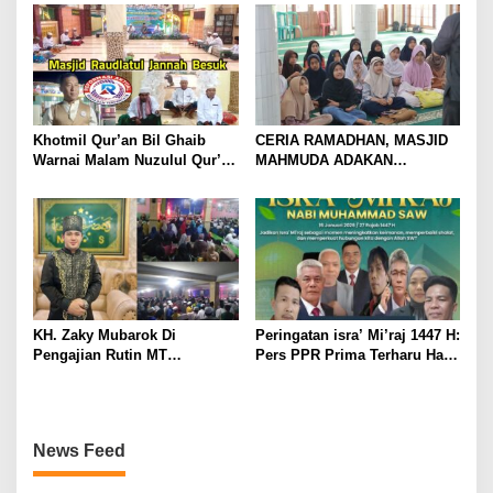
Cisarua & Masyarakat
Keimanan dan Ketakwaan
Generasi Muda
Khotmil Qur’an Bil Ghaib
CERIA RAMADHAN, MASJID
Warnai Malam Nuzulul Qur’an
MAHMUDA ADAKAN
di Masjid Besar Raudlatul
PESANTREN KILAT
Jannah Besuk
KH. Zaky Mubarok Di
Peringatan isra’ Mi’raj 1447 H:
Pengajian Rutin MT
Pers PPR Prima Terharu Hati
Nahdhotussyubban:
Bergetar Kebenaran
Pelindung Hati Jernih Ridho
Perjalanan Agung Sang Rasul
illahi
News Feed