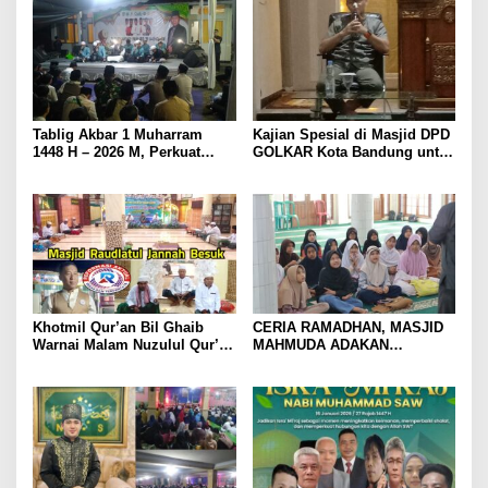
Tablig Akbar 1 Muharram
Kajian Spesial di Masjid DPD
1448 H – 2026 M, Perkuat
GOLKAR Kota Bandung untuk
Ukhuwah Di Frokopimcam
Tingkatkan Kwalitas
Cisarua & Masyarakat
Keimanan dan Ketakwaan
Generasi Muda
Khotmil Qur’an Bil Ghaib
CERIA RAMADHAN, MASJID
Warnai Malam Nuzulul Qur’an
MAHMUDA ADAKAN
di Masjid Besar Raudlatul
PESANTREN KILAT
Jannah Besuk