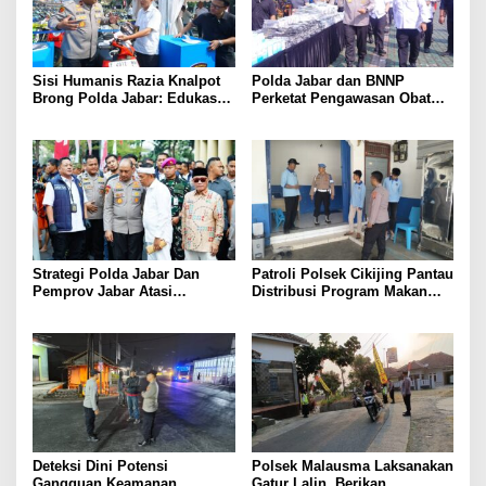
Sisi Humanis Razia Knalpot
Polda Jabar dan BNNP
Brong Polda Jabar: Edukasi
Perketat Pengawasan Obat
Pengendara Hingga Ganti
Terlarang, Pemburu
Knalpot Sukarela
Targetkan Jaringan Lintas
Provinsi
Strategi Polda Jabar Dan
Patroli Polsek Cikijing Pantau
Pemprov Jabar Atasi
Distribusi Program Makan
Kejahatan Jalanan
Bergizi Gratis di SPPG Desa
Sindangpanji
Deteksi Dini Potensi
Polsek Malausma Laksanakan
Gangguan Keamanan,
Gatur Lalin, Berikan