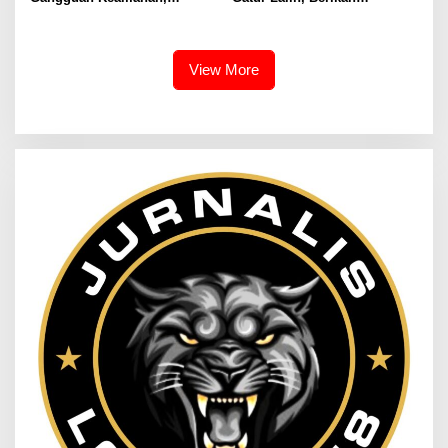
Bhabinkamtibmas Polsek
Pelayanan dan Rasa Aman
Cikijing Laksanakan Patroli
Bagi Pengguna Jalan
Malam dan Beri Himbauan
Kepada Warga
View More