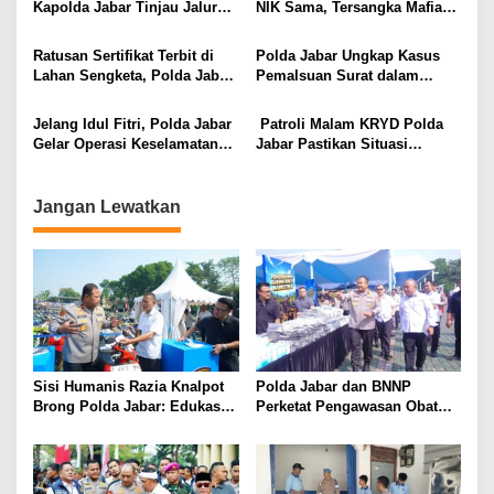
Kapolda Jabar Tinjau Jalur
NIK Sama, Tersangka Mafia
dan Polsek Terjauh di Selatan
Tanah Loloskan Sertifikat di
Jabar
BPN Cianjur
Ratusan Sertifikat Terbit di
Polda Jabar Ungkap Kasus
Lahan Sengketa, Polda Jabar
Pemalsuan Surat dalam
Tegaskan Komitmen Berantas
Sengketa Lahan Perkebunan
Mafia Tanah
Teh di Cianjur
Jelang Idul Fitri, Polda Jabar
Patroli Malam KRYD Polda
Gelar Operasi Keselamatan
Jabar Pastikan Situasi
Lodaya 2026: Sasar 9
Kamtibmas di Kota Bandung
Pelanggaran Prioritas
Aman dan Kondusif
Jangan Lewatkan
Sisi Humanis Razia Knalpot
Polda Jabar dan BNNP
Brong Polda Jabar: Edukasi
Perketat Pengawasan Obat
Pengendara Hingga Ganti
Terlarang, Pemburu
Knalpot Sukarela
Targetkan Jaringan Lintas
Provinsi