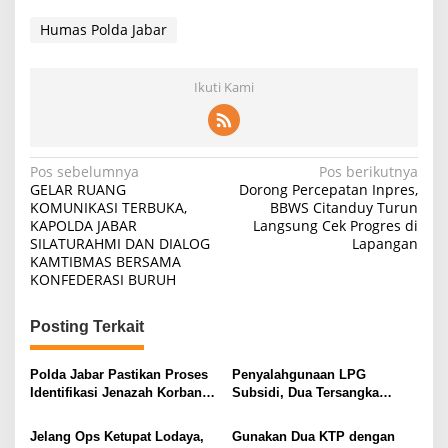
Humas Polda Jabar
Ikuti Kami
Navigasi
Pos sebelumnya
Pos berikutnya
GELAR RUANG
Dorong Percepatan Inpres,
pos
KOMUNIKASI TERBUKA,
BBWS Citanduy Turun
KAPOLDA JABAR
Langsung Cek Progres di
SILATURAHMI DAN DIALOG
Lapangan
KAMTIBMAS BERSAMA
KONFEDERASI BURUH
Posting Terkait
Polda Jabar Pastikan Proses
Penyalahgunaan LPG
Identifikasi Jenazah Korban
Subsidi, Dua Tersangka
Longsor Cisarua Tetap
Dijerat Pasal UU Migas
Berjalan Hingga Selesai
Jelang Ops Ketupat Lodaya,
Gunakan Dua KTP dengan