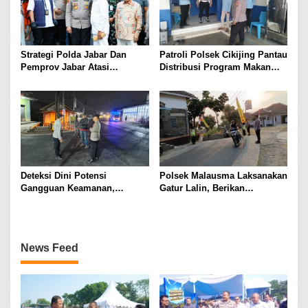
Strategi Polda Jabar Dan
Patroli Polsek Cikijing Pantau
Pemprov Jabar Atasi
Distribusi Program Makan
Kejahatan Jalanan
Bergizi Gratis di SPPG Desa
Sindangpanji
Deteksi Dini Potensi
Polsek Malausma Laksanakan
Gangguan Keamanan,
Gatur Lalin, Berikan
Bhabinkamtibmas Polsek
Pelayanan dan Rasa Aman
Cikijing Laksanakan Patroli
Bagi Pengguna Jalan
Malam dan Beri Himbauan
Kepada Warga
News Feed