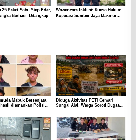
ta 25 Paket Sabu Siap Edar,
Wawancara Inklusi: Kuasa Hukum
angka Berhasil Ditangkap
Koperasi Sumber Jaya Makmur
Beberkan Dugaan Penggelapan
Dana oleh Karyawan
muda Mabuk Bersenjata
Diduga Aktivitas PETI Cemari
hasil diamankan Polisi
Sungai Alai, Warga Soroti Dugaan
li Dini Hari
Koordinasi dengan Oknum APH,
Minta Penegakan Hukum
Transparan