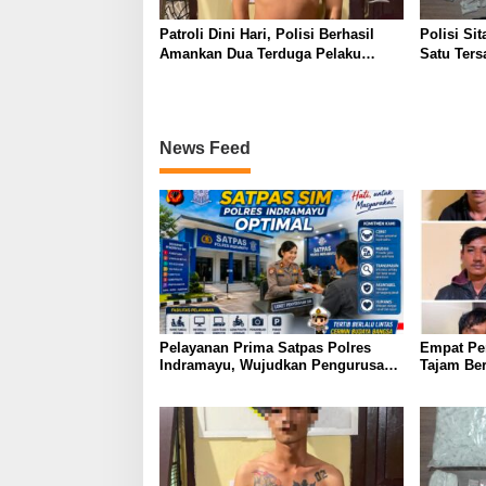
Patroli Dini Hari, Polisi Berhasil
Polisi Si
Amankan Dua Terduga Pelaku
Satu Ters
Pembawa Senjata Tajam
News Feed
Pelayanan Prima Satpas Polres
Empat Pe
Indramayu, Wujudkan Pengurusan
Tajam Ber
SIM yang Mudah dan Terpercaya
Saat Patro