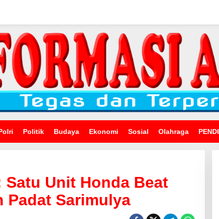
Polri
Politik
Budaya
Ekonomi
Sosial
Olahraga
PEND
: Satu Unit Honda Beat
 Padat Sarimulya