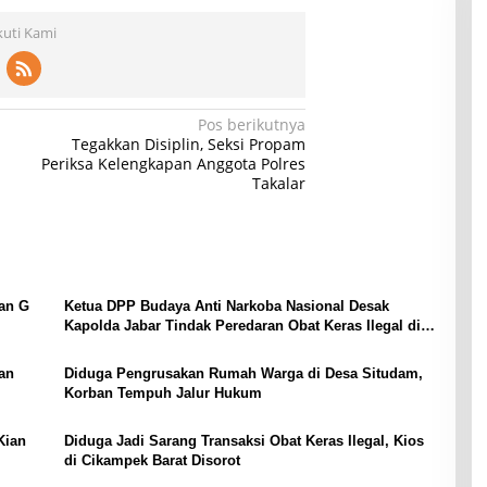
kuti Kami
Pos berikutnya
Tegakkan Disiplin, Seksi Propam
Periksa Kelengkapan Anggota Polres
Takalar
an G
Ketua DPP Budaya Anti Narkoba Nasional Desak
Kapolda Jabar Tindak Peredaran Obat Keras Ilegal di
Wilayah Karawang
an
Diduga Pengrusakan Rumah Warga di Desa Situdam,
Korban Tempuh Jalur Hukum
Kian
Diduga Jadi Sarang Transaksi Obat Keras Ilegal, Kios
di Cikampek Barat Disorot