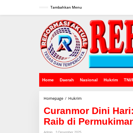
Lewati
ke
Tambahkan Menu
konten
Home
Daerah
Nasional
Hukrim
TNI/
Curanmor
Homepage
/
Hukrim
Dini
Curanmor Dini Hari
Hari:
Satu
Raib di Permukiman
Unit
Honda
Beat
Admin
3 Desember 2025