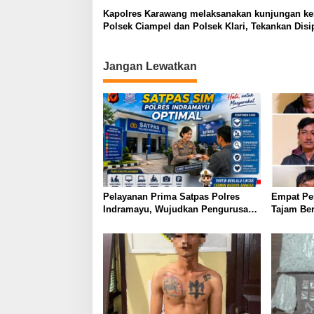
Kapolres Karawang melaksanakan kunjungan ker
Polsek Ciampel dan Polsek Klari, Tekankan Disip
Pelayanan Prima dan Kesiapan Operasi Ketupat
Jangan Lewatkan
Pelayanan Prima Satpas Polres
Empat Pe
Indramayu, Wujudkan Pengurusan
Tajam Ber
SIM yang Mudah dan Terpercaya
Saat Patro