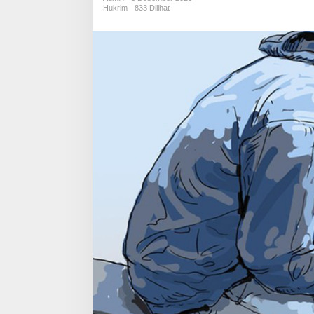
Raib
Hukrim
833 Dilihat
di
Permukiman
Padat
Sarimulya