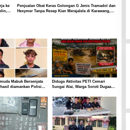
ja ke
Penjualan Obat Keras Golongan G Jenis Tramadol dan
lin,
Hexymer Tanpa Resep Kian Merajalela di Karawang,
APH Diminta Turun Tangan
muda Mabuk Bersenjata
Diduga Aktivitas PETI Cemari
hasil diamankan Polisi
Sungai Alai, Warga Soroti Dugaan
li Dini Hari
Koordinasi dengan Oknum APH,
Minta Penegakan Hukum
Transparan