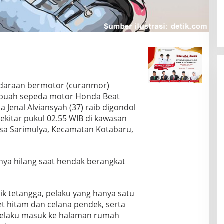
ndaraan bermotor (curanmor)
ebuah sepeda motor Honda Beat
 Jenal Alviansyah (37) raib digondol
ekitar pukul 02.55 WIB di kawasan
esa Sarimulya, Kecamatan Kotabaru,
ya hilang saat hendak berangkat
k tetangga, pelaku yang hanya satu
t hitam dan celana pendek, serta
 Pelaku masuk ke halaman rumah