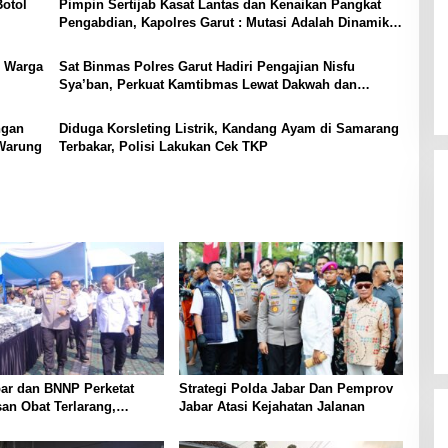
Botol
Pimpin Sertijab Kasat Lantas dan Kenaikan Pangkat
Pengabdian, Kapolres Garut : Mutasi Adalah Dinamika
Organisasi
h Warga
Sat Binmas Polres Garut Hadiri Pengajian Nisfu
Sya’ban, Perkuat Kamtibmas Lewat Dakwah dan
Edukasi
ngan
Diduga Korsleting Listrik, Kandang Ayam di Samarang
Warung
Terbakar, Polisi Lakukan Cek TKP
ar dan BNNP Perketat
Strategi Polda Jabar Dan Pemprov
an Obat Terlarang,
Jabar Atasi Kejahatan Jalanan
argetkan Jaringan Lintas