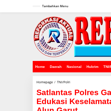
Lewati
ke
Tambahkan Menu
konten
Home
Daerah
Nasional
Hukrim
TNI/
Satlantas
Homepage
/
TNI/Polri
Polres
Satlantas Polres Ga
Garut
Sosialisasikan
Edukasi Keselamata
Edukasi
Keselamatan
Alun Garut
Berlalu