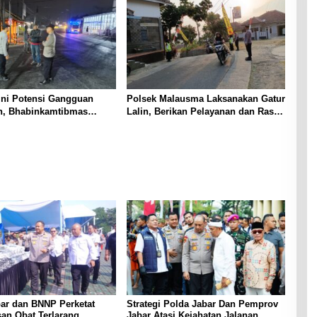
ini Potensi Gangguan
Polsek Malausma Laksanakan Gatur
, Bhabinkamtibmas
Lalin, Berikan Pelayanan dan Rasa
kijing Laksanakan Patroli
Aman Bagi Pengguna Jalan
n Beri Himbauan Kepada
ar dan BNNP Perketat
Strategi Polda Jabar Dan Pemprov
an Obat Terlarang,
Jabar Atasi Kejahatan Jalanan