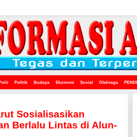
Polri
Politik
Budaya
Ekonomi
Sosial
Olahraga
PEND
rut Sosialisasikan
n Berlalu Lintas di Alun-