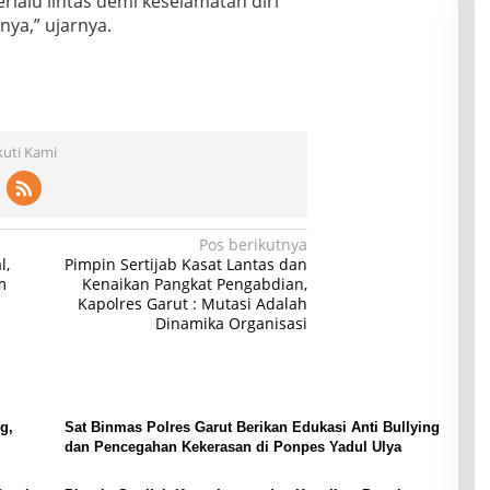
rlalu lintas demi keselamatan diri
nya,” ujarnya.
kuti Kami
Pos berikutnya
l,
Pimpin Sertijab Kasat Lantas dan
m
Kenaikan Pangkat Pengabdian,
Kapolres Garut : Mutasi Adalah
Dinamika Organisasi
g,
Sat Binmas Polres Garut Berikan Edukasi Anti Bullying
dan Pencegahan Kekerasan di Ponpes Yadul Ulya