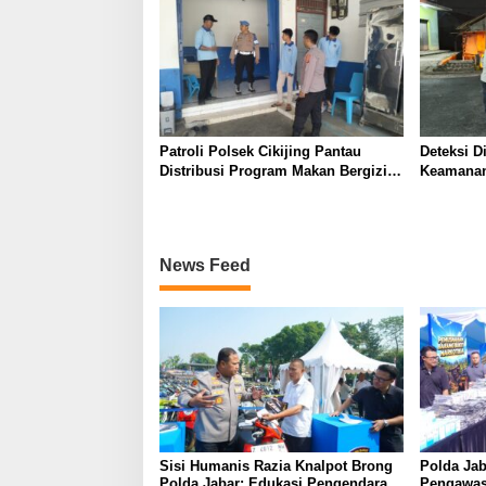
Patroli Polsek Cikijing Pantau
Deteksi D
Distribusi Program Makan Bergizi
Keamanan
Gratis di SPPG Desa Sindangpanji
Polsek Ci
Malam da
Warga
News Feed
Sisi Humanis Razia Knalpot Brong
Polda Jab
Polda Jabar: Edukasi Pengendara
Pengawas