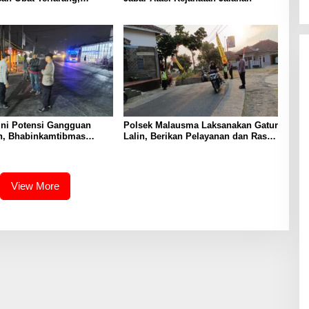
argetkan Jaringan Lintas
ini Potensi Gangguan
Polsek Malausma Laksanakan Gatur
, Bhabinkamtibmas
Lalin, Berikan Pelayanan dan Rasa
kijing Laksanakan Patroli
Aman Bagi Pengguna Jalan
n Beri Himbauan Kepada
View More