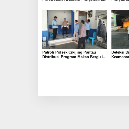
Hingga Ganti Knalpot Sukarela
Pemburu T
Provinsi
Patroli Polsek Cikijing Pantau
Deteksi D
Distribusi Program Makan Bergizi
Keamanan
Gratis di SPPG Desa Sindangpanji
Polsek Ci
Malam da
Warga