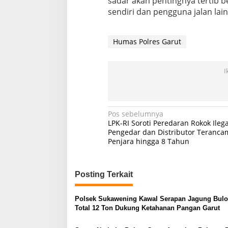
sadar akan pentingnya tertib be
sendiri dan pengguna jalan lain
Humas Polres Garut
I
Navigasi
Pos sebelumnya
LPK-RI Soroti Peredaran Rokok Ilega
pos
Pengedar dan Distributor Teranca
Penjara hingga 8 Tahun
Posting Terkait
Polsek Sukawening Kawal Serapan Jagung Bulo
Total 12 Ton Dukung Ketahanan Pangan Garut