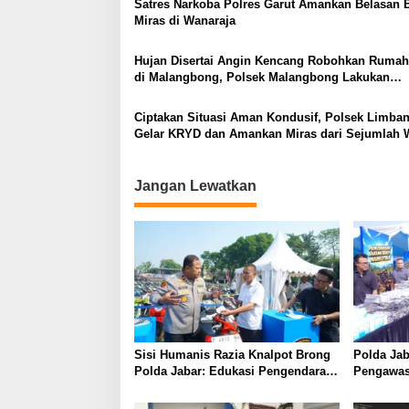
Satres Narkoba Polres Garut Amankan Belasan 
Miras di Wanaraja
Hujan Disertai Angin Kencang Robohkan Ruma
di Malangbong, Polsek Malangbong Lakukan
Pengecekan
Ciptakan Situasi Aman Kondusif, Polsek Limba
Gelar KRYD dan Amankan Miras dari Sejumlah 
Jangan Lewatkan
Sisi Humanis Razia Knalpot Brong
Polda Jab
Polda Jabar: Edukasi Pengendara
Pengawas
Hingga Ganti Knalpot Sukarela
Pemburu T
Provinsi