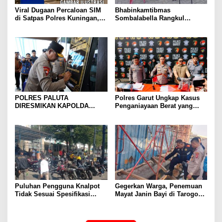
Viral Dugaan Percaloan SIM
Bhabinkamtibmas
di Satpas Polres Kuningan,
Sombalabella Rangkul
Publik Dorong Penelusuran
Pemuda, Ajak Warga Perkuat
dan Penguatan Pengawasan
Kamtibmas dan Semarakkan
HUT Ke-81 RI
POLRES PALUTA
Polres Garut Ungkap Kasus
DIRESMIKAN KAPOLDA
Penganiayaan Berat yang
SUMATERA UTARA DI
Mengakibatkan Korban
GUNUNGTUA
Meninggal Dunia
Puluhan Pengguna Knalpot
Gegerkan Warga, Penemuan
Tidak Sesuai Spesifikasi
Mayat Janin Bayi di Tarogong
Teknis di Wanaraja Terjaring
Kaler.Polisi Lakukan Oleh
Penertiban Polisi
TKP