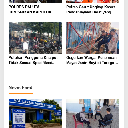
POLRES PALUTA
Polres Garut Ungkap Kasus
DIRESMIKAN KAPOLDA
Penganiayaan Berat yang
SUMATERA UTARA DI
Mengakibatkan Korban
GUNUNGTUA
Meninggal Dunia
Puluhan Pengguna Knalpot
Gegerkan Warga, Penemuan
Tidak Sesuai Spesifikasi
Mayat Janin Bayi di Tarogong
Teknis di Wanaraja Terjaring
Kaler.Polisi Lakukan Oleh
Penertiban Polisi
TKP
News Feed