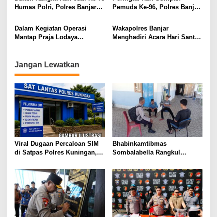
Berjamaah
Anak Sekolah
Humas Polri, Polres Banjar
Pemuda Ke-96, Polres Banjar
Gelar Kegiatan Donor Darah
Melaksanakan Upacara
Bendera
Dalam Kegiatan Operasi
Wakapolres Banjar
Mantap Praja Lodaya
Menghadiri Acara Hari Santri
2024,Tim Dokkes Polres
Nasional Tingkat Kota Banjar
Banjar Polda Jabar, Pastikan
di Alun-alun Langensari
Kesehatan Personel
Jangan Lewatkan
Viral Dugaan Percaloan SIM
Bhabinkamtibmas
di Satpas Polres Kuningan,
Sombalabella Rangkul
Publik Dorong Penelusuran
Pemuda, Ajak Warga Perkuat
dan Penguatan Pengawasan
Kamtibmas dan Semarakkan
HUT Ke-81 RI