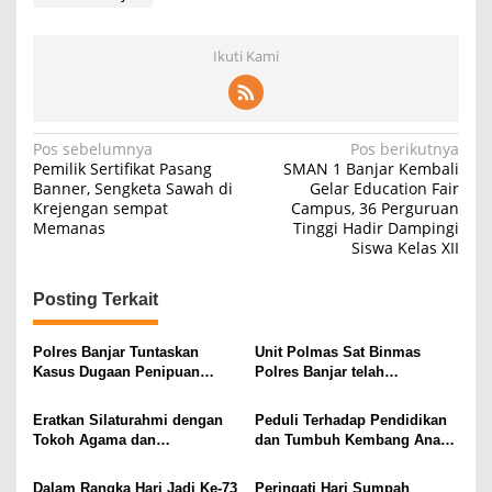
Ikuti Kami
Navigasi
Pos sebelumnya
Pos berikutnya
Pemilik Sertifikat Pasang
SMAN 1 Banjar Kembali
pos
Banner, Sengketa Sawah di
Gelar Education Fair
Krejengan sempat
Campus, 36 Perguruan
Memanas
Tinggi Hadir Dampingi
Siswa Kelas XII
Posting Terkait
Polres Banjar Tuntaskan
Unit Polmas Sat Binmas
Kasus Dugaan Penipuan
Polres Banjar telah
Rp243,1 Juta Bermodus
Laksanakan silaturahmi dan
Pembangunan Dapur MBG
Pembinaan kepada Tokoh
Eratkan Silaturahmi dengan
Peduli Terhadap Pendidikan
Masyarakat Pemilik
Tokoh Agama dan
dan Tumbuh Kembang Anak,
CV.Mandiri Karoseri
Masyarakat, Kapolres Banjar
Kapolres Banjar Membagikan
Gelar Sholat Subuh
Makan Siang Gratis Kepada
Dalam Rangka Hari Jadi Ke-73
Peringati Hari Sumpah