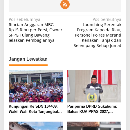
Navigasi
Pos sebelumnya
Pos berikutnya
Rincian Anggaran MBG
Launching Serentak
pos
Rp15 Ribu per Porsi, Owner
Program Kapolda Riau,
SPPG Tulang Bawang
Personel Polres Meranti
Jelaskan Pembagiannya
Kenakan Tanjak dan
Selempang Setiap Jumat
Jangan Lewatkan
Kunjungan Ke SDN 134409,
Paripurna DPRD Sukabumi:
Wakil Wali Kota Tanjungbalai
Bahas KUA-PPAS 2027,
: Perpustakaan Keliling
Setujui Perda Trantib, &
Solusi Cerdas Tingkatkan
Sampaikan Hasil Reses
Literasi dan Minat Baca Para