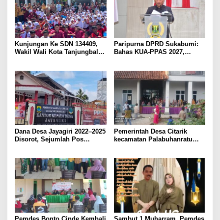
Kunjungan Ke SDN 134409,
Paripurna DPRD Sukabumi:
Wakil Wali Kota Tanjungbalai
Bahas KUA-PPAS 2027,
: Perpustakaan Keliling
Setujui Perda Trantib, &
Solusi Cerdas Tingkatkan
Sampaikan Hasil Reses
Literasi dan Minat Baca Para
Peserta Didik
Dana Desa Jayagiri 2022–2025
Pemerintah Desa Citarik
Disorot, Sejumlah Pos
kecamatan Palabuhanratu
Anggaran Dipertanyakan,
Salurkan bantuan pangan
APH Diminta Turun Tangan
untuk 2048 KPM.
Pemdes Bonto Cinde Kembali
​Sambut 1 Muharram, Pemdes