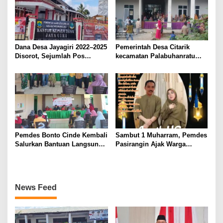
Peserta Didik
Dana Desa Jayagiri 2022–2025
Pemerintah Desa Citarik
Disorot, Sejumlah Pos
kecamatan Palabuhanratu
Anggaran Dipertanyakan,
Salurkan bantuan pangan
APH Diminta Turun Tangan
untuk 2048 KPM.
Pemdes Bonto Cinde Kembali
​Sambut 1 Muharram, Pemdes
Salurkan Bantuan Langsung
Pasirangin Ajak Warga
Tunai (BLT DD) Dana Desa
Jadikan Tahun Baru Islam
Tahap II 2026
Momentum Introspeksi Diri
News Feed