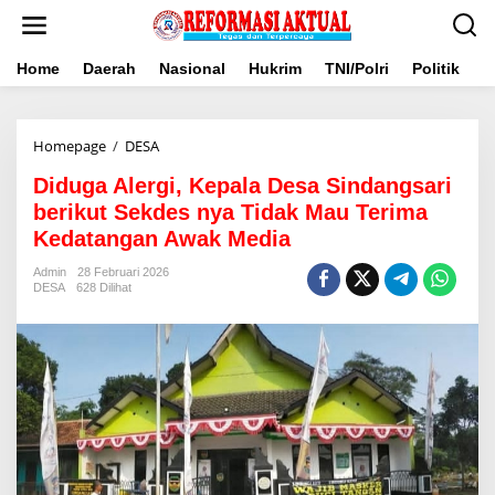
Lewati
ke
konten
Home
Daerah
Nasional
Hukrim
TNI/Polri
Politik
B
Diduga
Homepage
/
DESA
Alergi,
Diduga Alergi, Kepala Desa Sindangsari
Kepala
Desa
berikut Sekdes nya Tidak Mau Terima
Sindangsari
Kedatangan Awak Media
berikut
Sekdes
Admin
28 Februari 2026
nya
DESA
628 Dilihat
Tidak
Mau
Terima
Kedatangan
Awak
Media